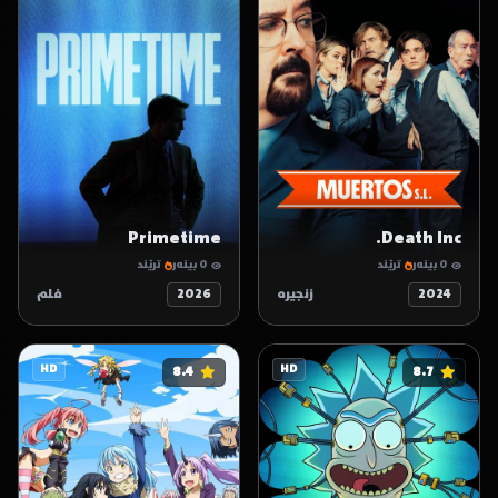
Primetime
Death Inc.
0 بینەر
ترێند
0 بینەر
ترێند
2024
زنجیرە
2026
فلم
HD
8.4
HD
8.7