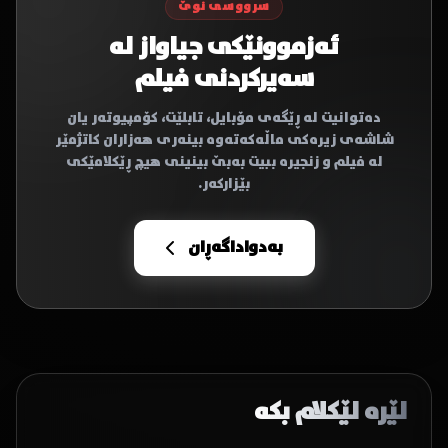
سرووسی نوێ
ئەزموونێکی جیاواز لە
سەیرکردنی فیلم
دەتوانیت لە ڕێگەی مۆبایل، تابلێت، کۆمپیوتەر یان
شاشەی زیرەکی ماڵەکەتەوە بینەری هەزاران کاتژمێر
لە فیلم و زنجیرە ببیت بەبێ بینینی هیچ ڕێکلامێکی
بێزارکەر.
بەدواداگەڕان
لێرە لێکلام بکە