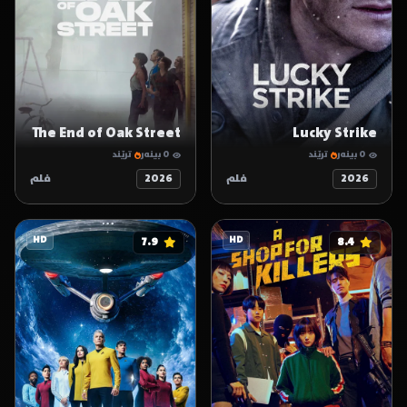
The End of Oak Street
Lucky Strike
0 بینەر
ترێند
0 بینەر
ترێند
2026
فلم
2026
فلم
HD
7.9
HD
8.4