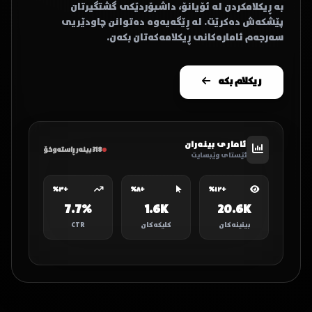
بە ڕیکلامکردن لە ئۆیانۆ، داشبۆردێکی گشتگیرتان
پێشکەش دەکرێت. لە ڕێگەیەوە دەتوانن چاودێریی
سەرجەم ئامارەکانی ڕیکلامەکەتان بکەن.
ریکلام بکە
ئاماری بینەران
318
بینەر ڕاستەوخۆ
ئێستای وێبسایت
+٣%
+٨%
+١٢%
7.7%
1.6K
20.6K
بینینەکان
کلیکەکان
CTR