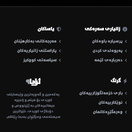
زانیاری سەرەکی
یاساکان
پرسیارە باوەکان
مەرجەکانی بەکارهێنان
پەیوەندی کردن
پاراستنی زانیاریەکان
دەربارەی ئێمە
سیاسەتی کووکیز
ئۆیا
٩
گرنگ
باری خزمەتگوزارییەکان
یەکەمین و گەورەترین وێبسایتی
کوردی بۆ فیلم و زنجیرە
نوێکارییەکان
جیهانییەکان بە ژێرنووس و
دۆبلاژی کوردی. خێراترین
وەرمگێڕەکانمان
سیستەمی وەرگێڕان بەبێ ڕێکلام.