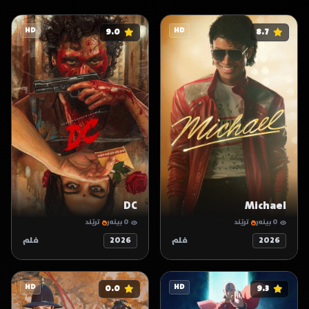
HD
9.0
HD
8.7
DC
Michael
0 بینەر
ترێند
0 بینەر
ترێند
2026
فلم
2026
فلم
HD
0.0
HD
9.3