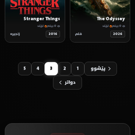
Stranger Things
The Odyssey
0 بینەر
ترێند
0 بینەر
ترێند
2026
فلم
2016
زنجیرە
پێشوو
1
2
3
4
5
دواتر