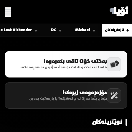
ئۆیا
٩
تازەترینەکان
بەختی خۆت تاقی بکەرەوە!
فلمێکی بەخت و نایابت بۆ هەڵدەبژێرین بە هەڕەمەکی
دۆزەرەوەی زیرەک!
پێمان بڵێ حەزت لە چ کەشێکە؟ با یارمەتیت بدەین
نوێترینەکان