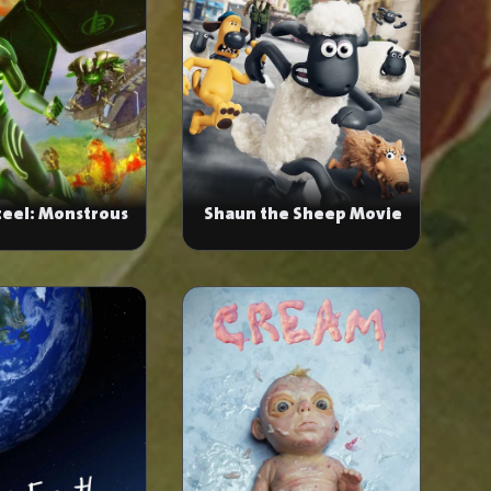
Shaun the Sheep Movie
teel: Monstrous
Alliance