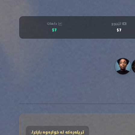
تێچوو
داهات
$7
$7
تریلەرەکە لە خوارەوە بارکرا.