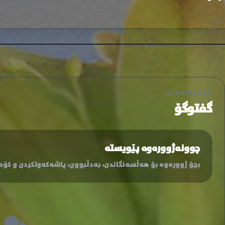
کۆمێنتەکان
گفتوگۆ
چوونەژوورەوە پێویستە
بچۆ ژوورەوە بۆ هەڵسەنگاندن، بەدڵبوون، پاشەکەوتکردن و کۆمێ