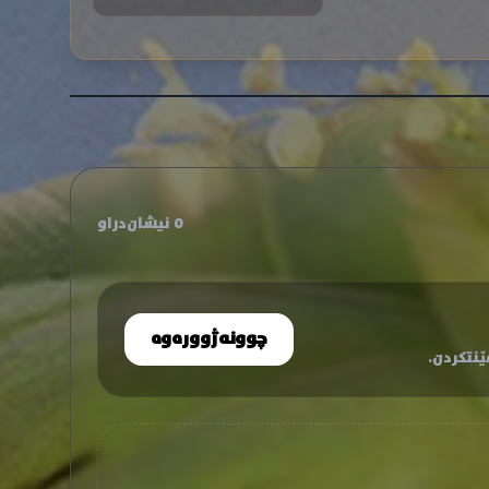
0 نیشان‌دراو
چوونەژوورەوە
نتکردن.