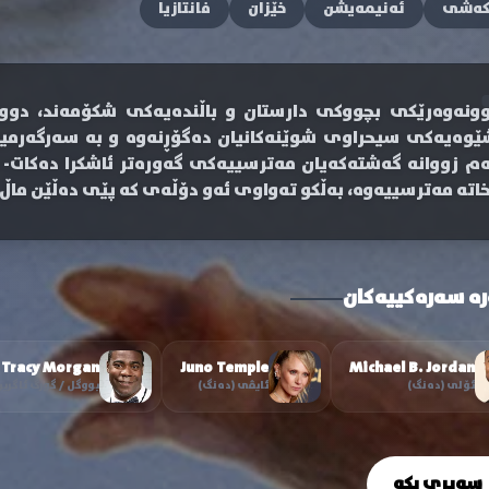
کەشی
ئەنیمەیشن
خێزان
فانتازیا
وونەوەرێکی بچووکی دارستان و باڵندەیەکی شکۆمەند، دو
ێوەیەکی سیحراوی شوێنەکانیان دەگۆڕنەوە و بە سەرگەرمیی
ەم زووانە گەشتەکەیان مەترسییەکی گەورەتر ئاشکرا دەکات- 
خاتە مەترسییەوە، بەڵکو تەواوی ئەو دۆڵەی کە پێی دەڵێن ماڵ.
رە سەرەکییەکان
Tracy Morgan
Juno Temple
Michael B. Jordan
ئۆلی (دەنگ)
ئایڤی (دەنگ)
بووگل / گورگ ئاگری
سەیری بکە