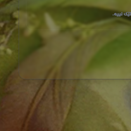
ێک نییە.