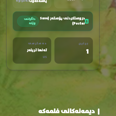
پاشەکەوت
نەکراوە
دروستکردنی پۆستەر (Save
داگرتنی
Poster)
وێنە
بینین
دەسترسی
1
تەنها تریلەر
US
دیمەنەکانی فلمەکە