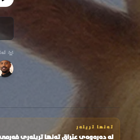
ئەک
تەنها تریلەر
لە دەرەوەی عێراق تەنها تریلەری فەرمی