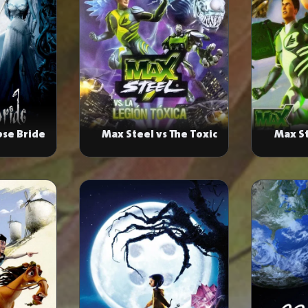
pse Bride
Max Steel vs The Toxic
Max S
Legion