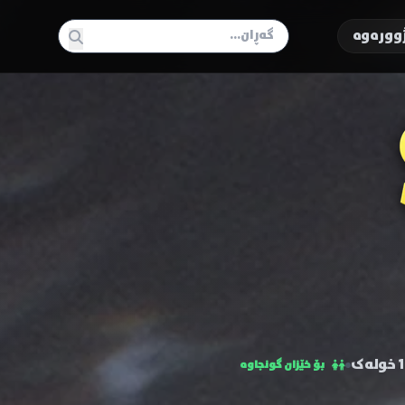
وورەوە
ەک
بۆ خێزان گونجاوە