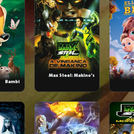
Max Steel: Makino's
Bambi
Revenge