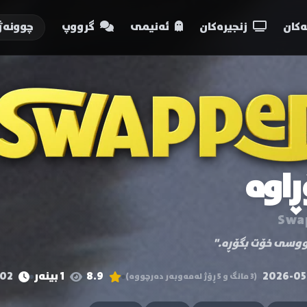
کان
زنجیرەکان
ئەنیمی
گرووپ
چوونەژ
ڕاوە
Swa
ووسی خۆت بگۆڕە."
2026-05
8.9
1 بینەر
102 خول
(3 مانگ و 5 ڕۆژ لەمەوبەر دەرچووە)