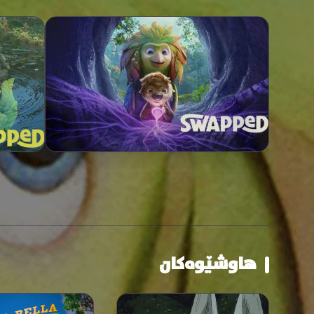
هاوشێوەکان