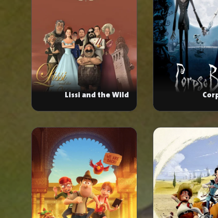
Lissi and the Wild
Cor
Emperor