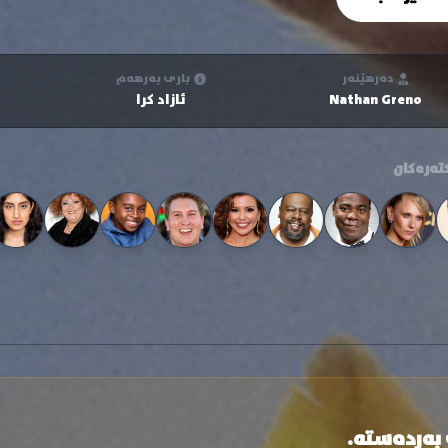
دەرهێنەر
باری بەرهەم
Nathan Greno
ئازاد کرا
تەرەکان
 بەردەستە.