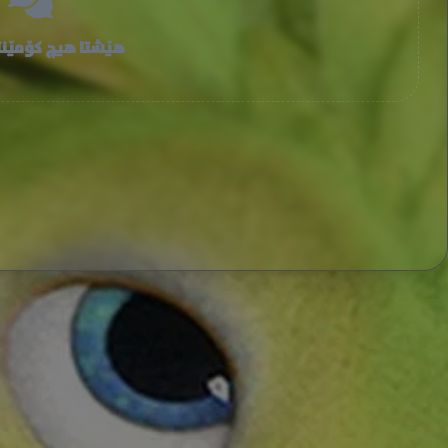
هێشتا هیچ کۆمێنت