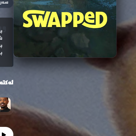
سەر
ب
ش
ب
ب
ئەکتە