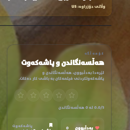
وڵاتی دۆزراوە:
US
کۆمەڵگە
هەڵسەنگاندن و پاشەکەوت
لێرەدا بەدڵبوون، هەڵسەنگاندن و
پاشەکەوتکردنی فیلمەکان بە باشی کار دەکات.
0.0/5 لە 0 هەڵسەنگاندن
پاشەکەوت
بەدڵبوون
0