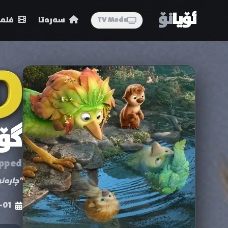
ئۆیا
نۆ
سەرەتا
فلمە
TV Mode
گۆ
pped
"چارەن
-01