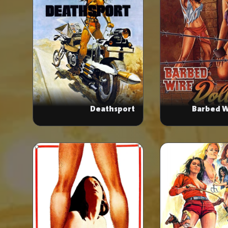
Deathsport
Barbed W