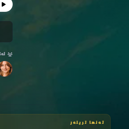
ئەک
تەنها تریلەر