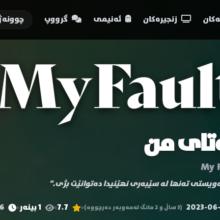
کان
زنجیرەکان
ئەنیمی
گرووپ
چوونەژ
تای من
My 
یستی تەنها لە سێبەری نهێنیدا دەتوانێت بژی."
2023-06
7.7
1 بینەر
116 
(3 ساڵ و 2 مانگ لەمەوبەر دەرچووە)