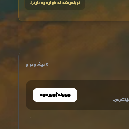
تریلەرەکە لە خوارەوە بارکرا.
0 نیشان‌دراو
چوونەژوورەوە
نتکردن.