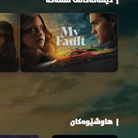
دیمەنەکانی فلمەکە
هاوشێوەکان