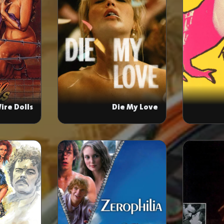
ire Dolls
Die My Love