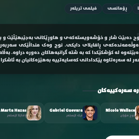
ڕۆمانسی
فیلمی تریلەر
وح دەبێت شار و خۆشەویستەکەی و هاوڕێکانی بەجێبهێڵێت و بچ
ەبێتەوە لە کۆشکێکدا کە بە شتە گرانبەهاکان دەورە دراوە. بەڵا
ەر لە سەرەتاوە پێکدادانی کەسایەتییە بەهێزەکانیان بە ئاشکرا
رە سەرەکییەکان
Marta Hazas
Gabriel Guevara
Nicole Wallace
نوح مۆران
نیک لێستەر
ڕافاێلا لێستەر