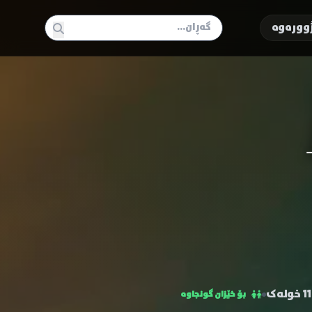
وورەوە
خولەک
بۆ خێزان گونجاوە