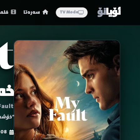
ئۆیا
نۆ
سەرەتا
فلمە
TV Mode
خە
Fault
"خۆشەو
-08