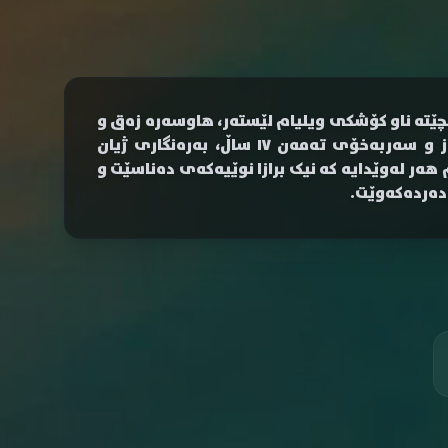
ێتە ناو کۆشکی ویلیام لێستەر، هاوسەرە زەق و
دەوڵەمەندەکەی ڕافایلای دایکی. نوح وەک منداڵێکی سەربەرز و سەربەخۆی تەمەن ١٧ ساڵ، بەرەنگاری ژیان
م هەر لەوێدایە کە نیک برازا نوێیەکەی دەناسێت و
 دەردەکەوێت.