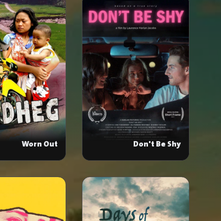
Worn Out
Don't Be Shy