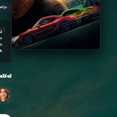
دراما
ن
د
ه
ئەکتە