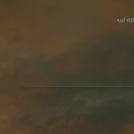
ێک نییە.