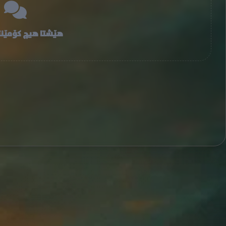
هێشتا هیچ کۆمێنت