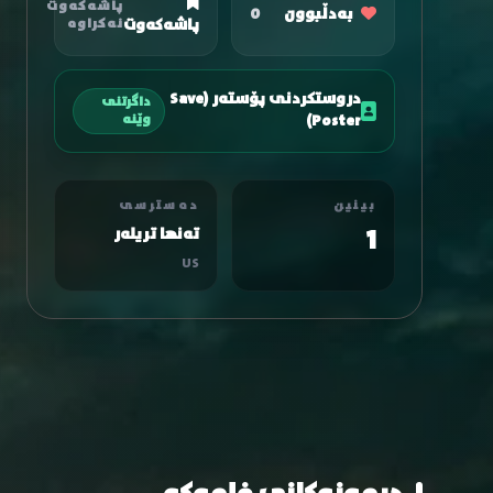
پاشەکەوت
بەدڵبوون
0
پاشەکەوت
نەکراوە
دروستکردنی پۆستەر (Save
داگرتنی
Poster)
وێنە
بینین
دەسترسی
1
تەنها تریلەر
US