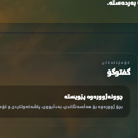
 بەردەستە.
کۆمێنتەکان
گفتوگۆ
چوونەژوورەوە پێویستە
بچۆ ژوورەوە بۆ هەڵسەنگاندن، بەدڵبوون، پاشەکەوتکردن و کۆمێ