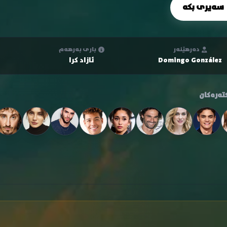
سەیری بکە
دەرهێنەر
باری بەرهەم
Domingo González
ئازاد کرا
تەرەکان