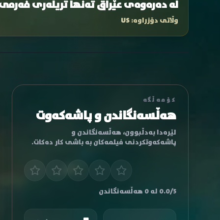
لە دەرەوەی عێراق تەنها تریلەری فەرمی
وڵاتی دۆزراوە:
US
کۆمەڵگە
هەڵسەنگاندن و پاشەکەوت
لێرەدا بەدڵبوون، هەڵسەنگاندن و
پاشەکەوتکردنی فیلمەکان بە باشی کار دەکات.
0.0/5 لە 0 هەڵسەنگاندن