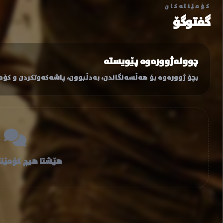
کۆمێنتەکان
گفتوگۆ
چوونەژوورەوە پێویستە
بچۆ ژوورەوە بۆ هەڵسەنگاندن، بەدڵبوون، پاشەکەوتکردن و کۆمێ
هێشتا هیچ کۆمێنت