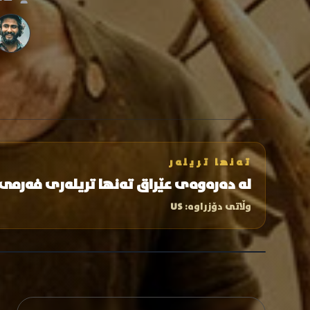
تەنها تریلەر
لە دەرەوەی عێراق تەنها تریلەری فەرمی
وڵاتی دۆزراوە:
US