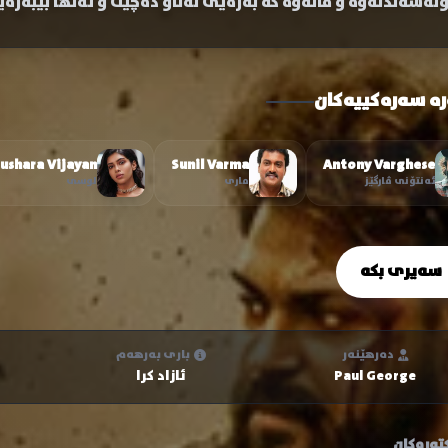
ۆڵەسەندنەوە و مانەوە کە بەزەیی لەناو دەچێت و تەنها بێبەزەی
رە سەرەکییەکان
ushara Vijayan
Sunil Varma
Antony Varghese
ئەنتۆنی ڤارگێز
ماری
لوسی
سەیری بکە
دەرهێنەر
باری بەرهەم
Paul George
ئازاد کرا
تەرەکان