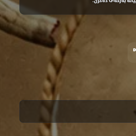
یانە بەرگەی دەگرن.
D