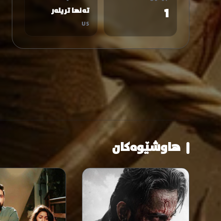
1
تەنها تریلەر
US
هاوشێوەکان