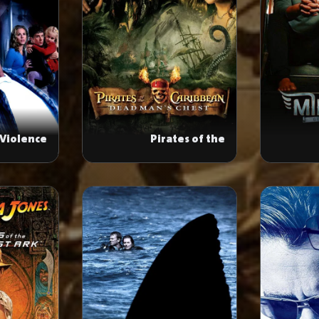
 Violence
Pirates of the
Caribbean: Dead Man's
Chest