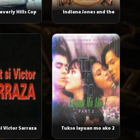
everly Hills Cop
Indiana Jones and the
Last Crusade
 si Victor Sarraza
Tukso layuan mo ako 2