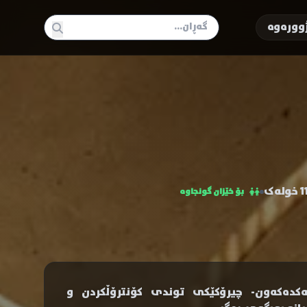
وورەوە
ولەک
بۆ خێزان گونجاوە
کدەکەون- چیرۆکێکی توندی کۆنترۆڵکردن و