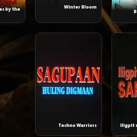
Winter Bloom
es by the
B
End
Techno Warriors
Iligpit