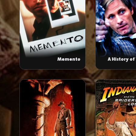
Memento
A History of