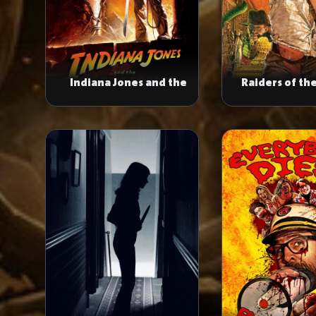
Indiana Jones and the
Raiders of the
Temple of Doom