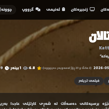
کان
زنجیرەکان
ئەنیمی
گرووپ
چوونەژ
الان
Kat
یەکە"
2026-05
6.8
1 بینەر
119 خ
(2 مانگ و 23 ڕۆژ لەمەوبەر دەرچووە)
فیلمی تریلەر
ێزە برسیەکانی دەسەڵات لە شەڕی کارتێلی عاجدا بەریە