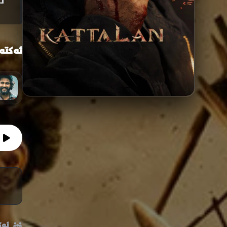
ت
ئەکتە
ئەک