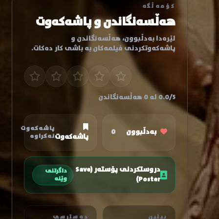
کۆمەڵگە
هەڵسەنگاندن و پاشەکەوت
لێرەدا بەدڵبوون، هەڵسەنگاندن و
پاشەکەوتکردنی فیلمەکان بە باشی کار دەکات.
0.0/5 لە 0 هەڵسەنگاندن
پاشەکەوت
بەدڵبوون
0
پاشەکەوت
نەکراوە
دروستکردنی پۆستەر (Save
داگرتنی
Poster)
وێنە
بینین
دەسترسی