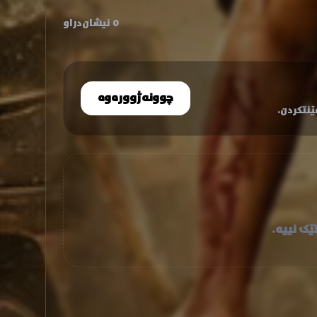
0 نیشان‌دراو
چوونەژوورەوە
نتکردن.
ێک نییە.