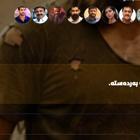
 بەردەستە.