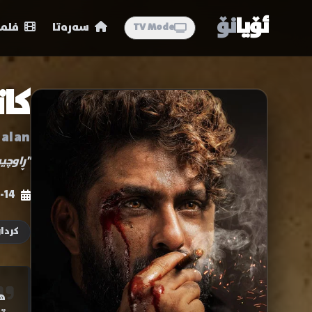
ئۆیا
نۆ
سەرەتا
فلمە
TV Mode
کات
talan
"ڕاوچی
-14
کردار
ه