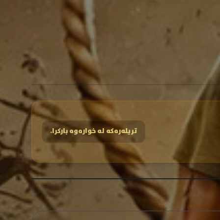
تریلەرەکە لە خوارەوە بارکرا.