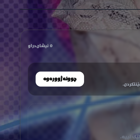
0 نیشان‌دراو
چوونەژوورەوە
نتکردن.
ێک نییە.