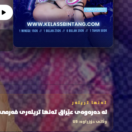
تەنها تریلەر
لە دەرەوەی عێراق تەنها تریلەری فەرمی
وڵاتی دۆزراوە:
US