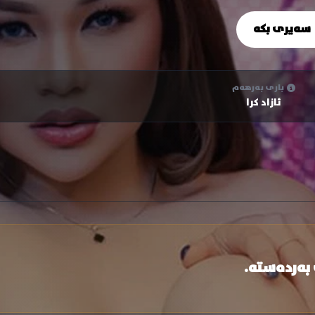
سەیری بکە
باری بەرهەم
ئازاد کرا
 بەردەستە.