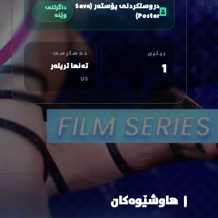
دروستکردنی پۆستەر (Save
داگرتنی
Poster)
وێنە
بینین
دەسترسی
1
تەنها تریلەر
US
هاوشێوەکان