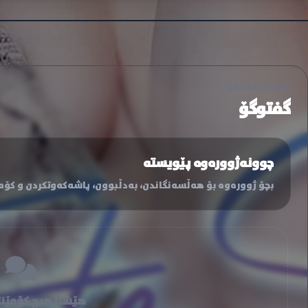
کۆمێنتەکان
گفتوگۆ
چوونەژوورەوە پێویستە
بچۆ ژوورەوە بۆ هەڵسەنگاندن، بەدڵبوون، پاشەکەوتکردن و کۆمێ
هێشتا هیچ کۆمێنت