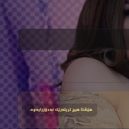
هێشتا هیچ تریلەرێک نەدۆزرایەوە.