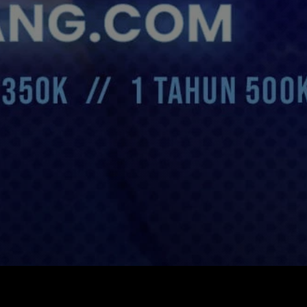
Tante Siska
Alan
پێشنیاری دەکات بۆ هەمووان: