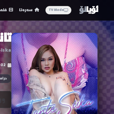
ئۆیا
نۆ
سەرەتا
فلمە
TV Mode
تا
Siska
-02
دراما