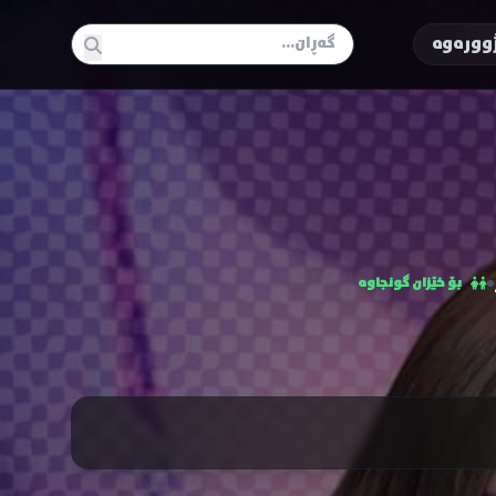
وورەوە
بۆ خێزان گونجاوە