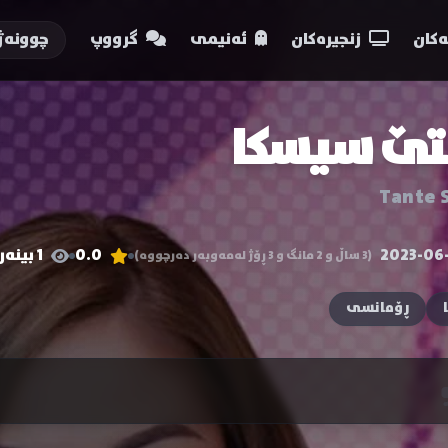
کان
زنجیرەکان
ئەنیمی
گرووپ
چوونەژ
نتێ سیسکا
Tante 
2023-06
0.0
1 بینەر
(3 ساڵ و 2 مانگ و 3 ڕۆژ لەمەوبەر دەرچووە)
ڕۆمانسی