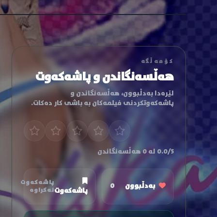
کۆمەڵگە
هەڵسەنگاندن و پاشەکەوت
لێرەدا بەدڵبوون، هەڵسەنگاندن و
پاشەکەوتکردنی فیلمەکان بە باشی کار دەکات.
0.0/5 لە 0 هەڵسەنگاندن
پاشەکەوت
بەدڵبوون
0
پاشەکەوت
نەکراوە