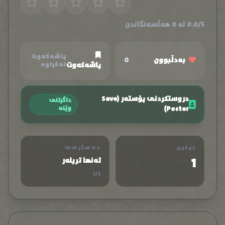
0.0/5 لە 0 هەڵسەنگاندن
پاشەکەوت
بەدڵبوون
0
پاشەکەوت
نەکراوە
دروستکردنی پۆستەر (Save
داگرتنی
Poster)
وێنە
بینین
دەسترسی
1
تەنها تریلەر
US