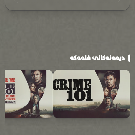
دیمەنەکانی فلمەکە