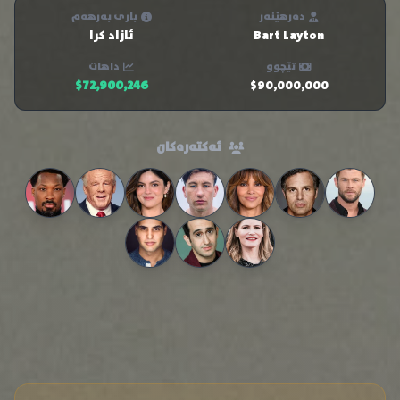
دەرهێنەر
باری بەرهەم
Bart Layton
ئازاد کرا
تێچوو
داهات
$72,900,246
$90,000,000
ئەکتەرەکان