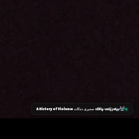
بینەرێکی چالاک
A History of Violence
سەیری دەکات