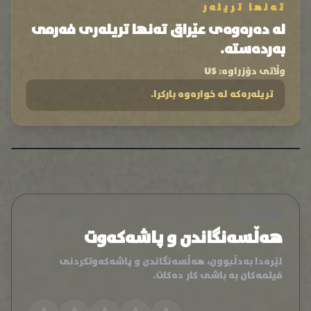
تەنها تریلەر
لە دەرەوەی عێراق تەنها تریلەری فەرمی
بەردەستە.
وڵاتی دۆزراوە:
US
تریلەرەکە لە خوارەوە بارکرا.
کۆمەڵگە
هەڵسەنگاندن و پاشەکەوت
لێرەدا بەدڵبوون، هەڵسەنگاندن و پاشەکەوتکردنی
فیلمەکان بە باشی کار دەکات.