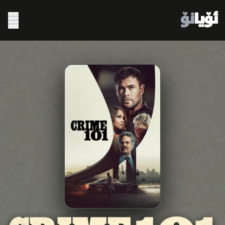
ئۆیا
نۆ