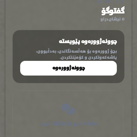
کۆمێنتەکان
گفتوگۆ
0 نیشان‌دراو
چوونەژوورەوە پێویستە
بچۆ ژوورەوە بۆ هەڵسەنگاندن، بەدڵبوون،
پاشەکەوتکردن و کۆمێنتکردن.
چوونەژوورەوە
هێشتا هیچ کۆمێنتێک نییە.