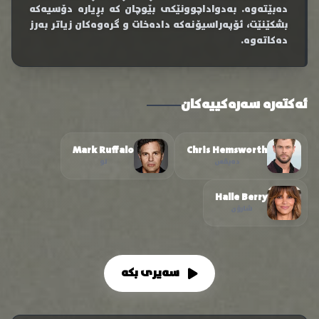
دەبێتەوە. بەدواداچوونێکی بێوچان کە بڕیارە دۆسیەکە
بشکێنێت، ئۆپەراسیۆنەکە دادەخات و گرەوەکان زیاتر بەرز
دەکاتەوە.
ئەکتەرە سەرەکییەکان
Mark Ruffalo
Chris Hemsworth
دەیڤس
لو
Halle Berry
شارۆن
سەیری بکە