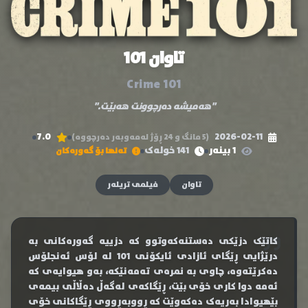
تاوان 101
Crime 101
"هەمیشە دەرچوونت هەبێت."
7.0
2026-02-11
(5 مانگ و 24 ڕۆژ لەمەوبەر دەرچووە)
1 بینەر
141 خولەک
تەنها بۆ گەورەکان
تاوان
فیلمی تریلەر
کاتێک دزێکی دەستنەکەوتوو کە دزییە گەورەکانی بە
درێژایی ڕێگای ئازادی ئایکۆنی 101 لە لۆس ئەنجلۆس
دەکرێتەوە، چاوی بە نمرەی تەمەنێکە، بەو هیوایەی کە
ئەمە دوا کاری خۆی بێت، ڕێگاکەی لەگەڵ دەڵاڵی بیمەی
بێهیوادا بەریەک دەکەوێت کە ڕووبەڕووی ڕێگاکانی خۆی