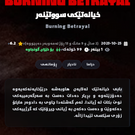
خیانەتێکی سووتێنەر
Burning Betrayal
6.2
2023-10-25
(2 ساڵ و 9 مانگ و 13 ڕۆژ لەمەوبەر دەرچووە)
1 بینەر
99 خولەک
بۆ خێزان گونجاوە
دراما
نادیار
ڕۆمانسی
بابی خیانەتێک لەلایەن هاوبەشە درێژخایەنەکەیەوە
دەدۆزێتەوە و بڕیار دەدات دەست بە سەرگەرمییەکی
نوێ بکات لە ژیاندا. لەم گەشتەدا چاوی بە دادوەر مارکۆ
دەکەوێت و دەست دەکەن بە ژیانی چیرۆکێک کە گرژییەکی
زۆری سێکسی تێیدا زاڵە.