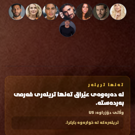
تەنها تریلەر
لە دەرەوەی عێراق تەنها تریلەری فەرمی
بەردەستە.
وڵاتی دۆزراوە:
US
تریلەرەکە لە خوارەوە بارکرا.