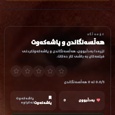
کۆمەڵگە
هەڵسەنگاندن و پاشەکەوت
لێرەدا بەدڵبوون، هەڵسەنگاندن و پاشەکەوتکردنی
فیلمەکان بە باشی کار دەکات.
0.0/5 لە 0 هەڵسەنگاندن
پاشەکەوت
بەدڵبوون
0
پاشەکەوت
نەکراوە