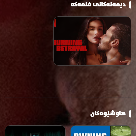
دیمەنەکانی فلمەکە
هاوشێوەکان