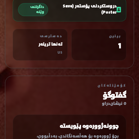
دروستکردنی پۆستەر (Save
داگرتنی
Poster)
وێنە
بینین
دەسترسی
1
تەنها تریلەر
US
کۆمێنتەکان
گفتوگۆ
0 نیشان‌دراو
چوونەژوورەوە پێویستە
بچۆ ژوورەوە بۆ هەڵسەنگاندن، بەدڵبوون،