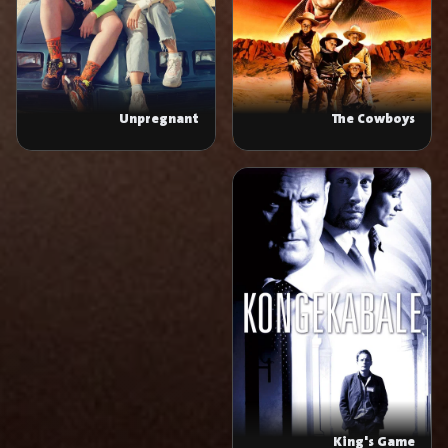
Unpregnant
The Cowboys
King's Game