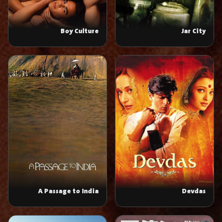
Boy Culture
Jar City
A Passage to India
Devdas