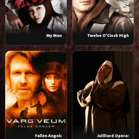
My Man
Twelve O'Clock High
Fallen Angels
Juilliard Opera: