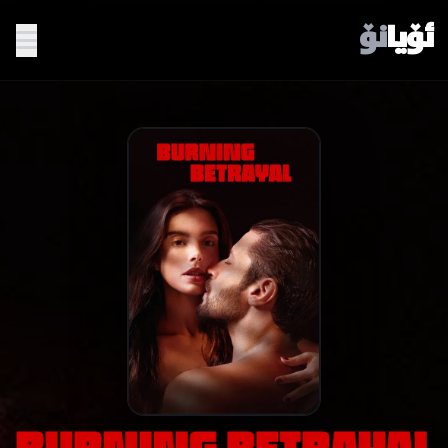
ئۆیا
نۆ