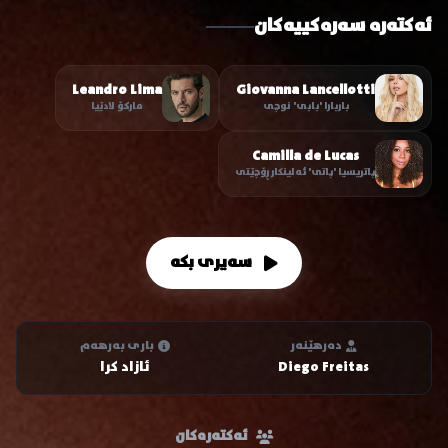
ئەکتەرە سەرەکییەکان
Leandro Lima
Giovanna Lancellotti
باربارا 'بابی' نوچی
مارکۆ لادێیا
Camilla de Lucas
پاتریسیا 'پاتی' ئەلینکار ڕۆچێتی
سەیری بکە
دەرهێنەر
باری بەرهەم
Diego Freitas
ئازاد کرا
ئەکتەرەکان