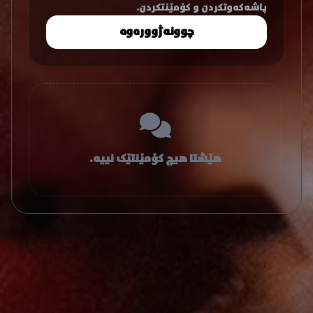
پاشەکەوتکردن و کۆمێنتکردن.
چوونەژوورەوە
هێشتا هیچ کۆمێنتێک نییە.