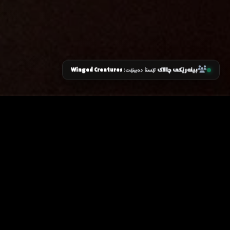
بینەرێکی چالاک
Winged Creatures
ئێستا دەبینێت:
زانیاری سەرەکی
یاساکان
پرسیارە باوەکان
مەرجەکانی بەکارهێنان
پەیوەندی کردن
پاراستنی زانیاریەکان
دەربارەی ئێمە
سیاسەتی کووکیز
ئۆیا
نۆ
گرنگ