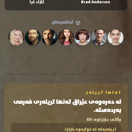
Brad Anderson
ئازاد کرا
ئەکتەرەکان
تەنها تریلەر
لە دەرەوەی عێراق تەنها تریلەری فەرمی
بەردەستە.
وڵاتی دۆزراوە:
US
تریلەرەکە لە خوارەوە بارکرا.