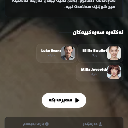
شەڕەکانی داهاتوو. بەڵام کاتێک جیهان خەریکە دەشکێت،
هیچ شوێنێک سەلامەت نییە.
ئەکتەرە سەرەکییەکان
Luke Evans
Billie Boullet
ویلا
باوک
Milla Jovovich
دایک
سەیری بکە
دەرهێنەر
باری بەرهەم