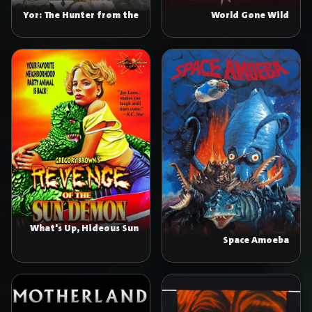
Yor: The Hunter from the
World Gone Wild
Future
What's Up, Hideous Sun
Space Amoeba
Demon