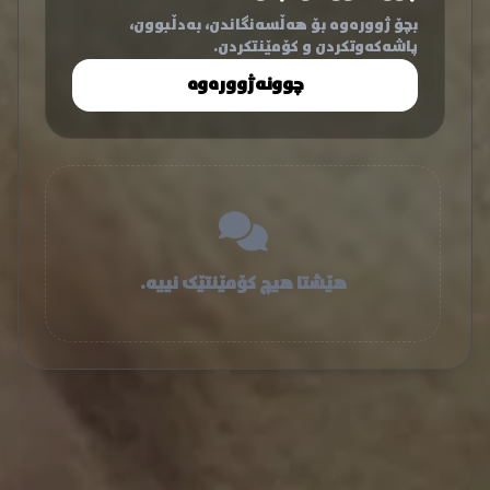
بچۆ ژوورەوە بۆ هەڵسەنگاندن، بەدڵبوون،
پاشەکەوتکردن و کۆمێنتکردن.
چوونەژوورەوە
هێشتا هیچ کۆمێنتێک نییە.