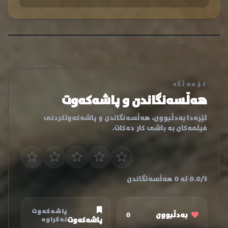
کۆمەڵگە
هەڵسەنگاندن و پاشەکەوت
لێرەدا بەدڵبوون، هەڵسەنگاندن و پاشەکەوتکردنی
فیلمەکان بە باشی کار دەکات.
0.0/5 لە 0 هەڵسەنگاندن
پاشەکەوت
بەدڵبوون
0
پاشەکەوت
نەکراوە