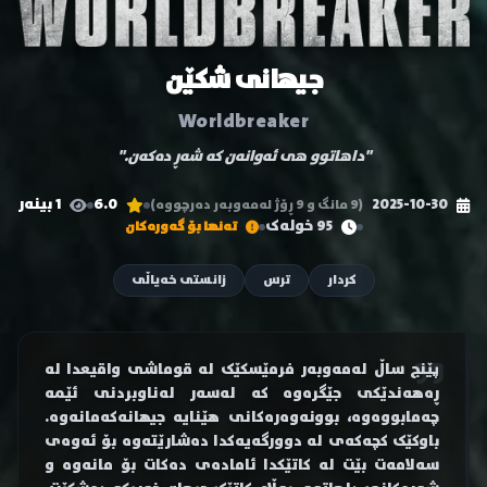
جیهانی شکێن
Worldbreaker
"داهاتوو هی ئەوانەن کە شەڕ دەکەن."
2025-10-30
6.0
1 بینەر
(9 مانگ و 9 ڕۆژ لەمەوبەر دەرچووە)
95 خولەک
تەنها بۆ گەورەکان
کردار
ترس
زانستی خەیاڵی
پێنج ساڵ لەمەوبەر فرمێسکێک لە قوماشی واقیعدا لە
ڕەهەندێکی جێگرەوە کە لەسەر لەناوبردنی ئێمە
چەمابووەوە، بوونەوەرەکانی هێنایە جیهانەکەمانەوە.
باوکێک کچەکەی لە دوورگەیەکدا دەشارێتەوە بۆ ئەوەی
سەلامەت بێت لە کاتێکدا ئامادەی دەکات بۆ مانەوە و