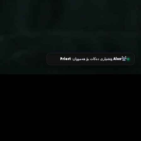
Priest
Alan
پێشنیاری دەکات بۆ هەمووان:
زانیاری سەرەکی
یاساکان
پرسیارە باوەکان
مەرجەکانی بەکارهێنان
پەیوەندی کردن
پاراستنی زانیاریەکان
دەربارەی ئێمە
سیاسەتی کووکیز