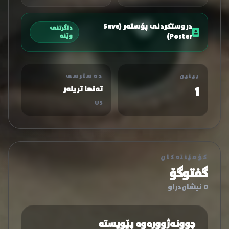
دروستکردنی پۆستەر (Save
داگرتنی
Poster)
وێنە
بینین
دەسترسی
1
تەنها تریلەر
US
کۆمێنتەکان
گفتوگۆ
0 نیشان‌دراو
چوونەژوورەوە پێویستە