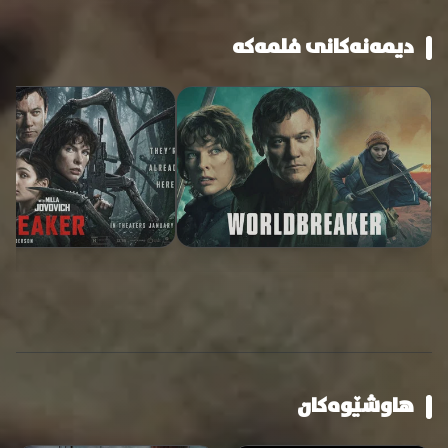
دیمەنەکانی فلمەکە
هاوشێوەکان