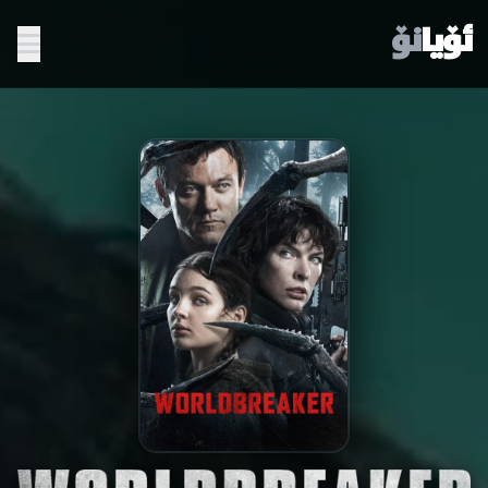
ئۆیا
نۆ