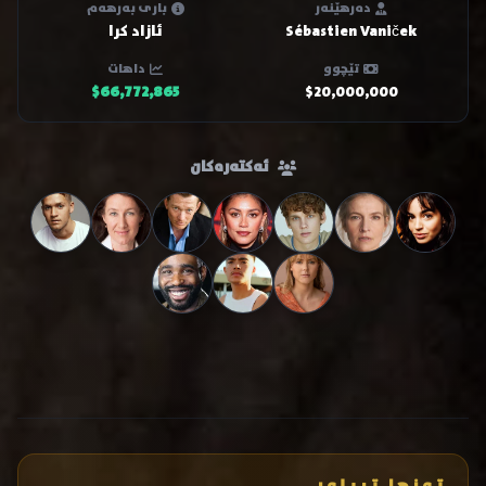
دەرهێنەر
باری بەرهەم
Sébastien Vaniček
ئازاد کرا
تێچوو
داهات
$66,772,865
$20,000,000
ئەکتەرەکان