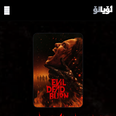
ئۆیا
نۆ