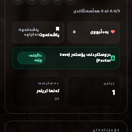
0.0/5 لە 0 هەڵسەنگاندن
پاشەکەوت
بەدڵبوون
0
پاشەکەوت
نەکراوە
دروستکردنی پۆستەر (Save
داگرتنی
Poster)
وێنە
بینین
دەسترسی
1
تەنها تریلەر
US
کۆمێنتەکان