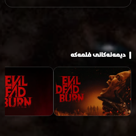
دیمەنەکانی فلمەکە