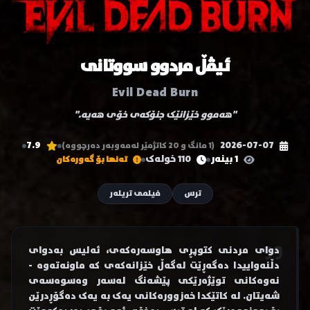
ئیڤڵ مردوو سووتانی
Evil Dead Burn
"هەموو خێزانێک جنۆکەی خۆی هەیە."
7.9
2026-07-07
(1 مانگ و 20 کاتژمێر لەمەوبەر دەرچووە)
1 بینەر
110 خولەک
تەنها بۆ گەورەکان
ترس
فیلمی تریلەر
دوای مردنی کتوپڕی هاوسەرەکەی، ئەلیس بەدوای
دڵنەواییدا دەگەڕێت لەگەڵ خێزانەکەی کە ماونەتەوە -
نەوەکانی توێژەرێکی پێشەنگ لەسەر وەسوەسەی
شەیتان. لە کاتێکدا خەزوورەکانی یەک بە یەک دەگۆڕدرێن