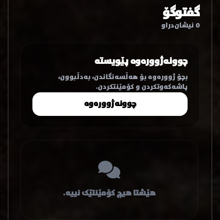
گفتوگۆ
0 نیشان‌دراو
چوونەژوورەوە پێویستە
بچۆ ژوورەوە بۆ هەڵسەنگاندن، بەدڵبوون،
پاشەکەوتکردن و کۆمێنتکردن.
چوونەژوورەوە
هێشتا هیچ کۆمێنتێک نییە.