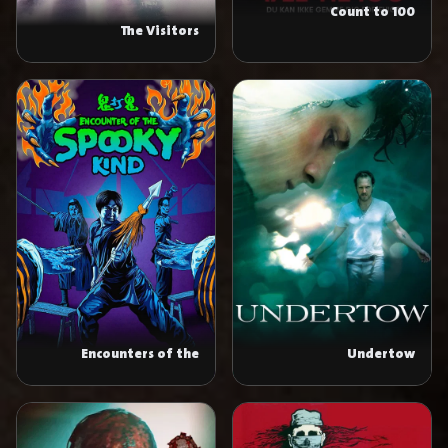
Count to 100
The Visitors
Encounters of the
Undertow
Spooky Kind