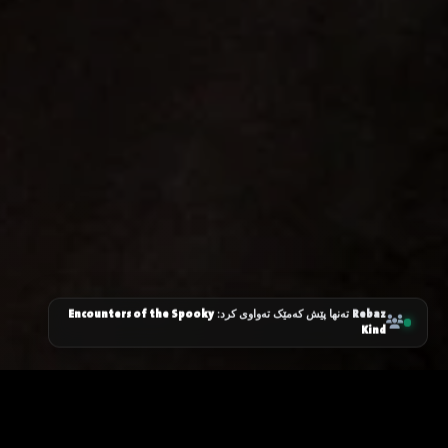
Encounters of the Spooky
Rebaz
تەنها پێش کەمێک تەواوی کرد:
Kind
زانیاری سەرەکی
یاساکان