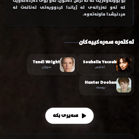
بۆ بوونەوەرێک کە لە ترس دەخۆن، ئەو بۆی دەردەکەوێت
کە ئەو نەزرانەی لە ژیاندا کردوویەتی تەنانەت لە
مردنیشدا ماونەتەوە.
ئەکتەرە سەرەکییەکان
Tandi Wright
Souheila Yacoub
ئەلیس
سوزان
Hunter Doohan
یوسف
سەیری بکە