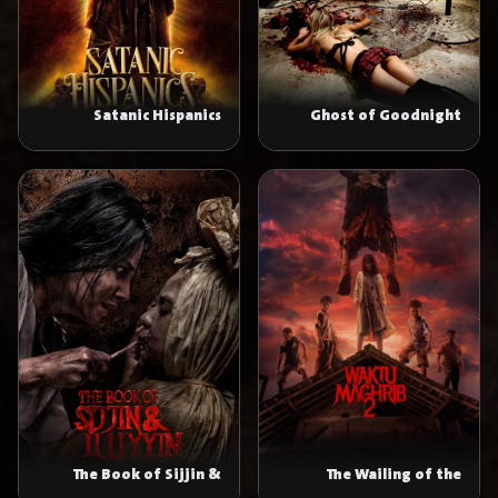
Satanic Hispanics
Ghost of Goodnight
Lane
The Book of Sijjin &
The Wailing of the
Illiyyin
Maghrib 2