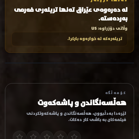
تەنها تریلەر
لە دەرەوەی عێراق تەنها تریلەری فەرمی
بەردەستە.
وڵاتی دۆزراوە:
US
تریلەرەکە لە خوارەوە بارکرا.
کۆمەڵگە
هەڵسەنگاندن و پاشەکەوت
لێرەدا بەدڵبوون، هەڵسەنگاندن و پاشەکەوتکردنی
فیلمەکان بە باشی کار دەکات.