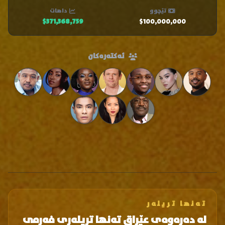
تێچوو
داهات
$371,368,759
$100,000,000
ئەکتەرەکان
تەنها تریلەر
لە دەرەوەی عێراق تەنها تریلەری فەرمی