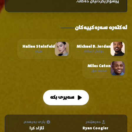
پێشوازیکردنیان دەکات.
ئەکتەرە سەرەکییەکان
Hailee Steinfeld
Michael B. Jordan
دوکەڵ / ستاک
مێری
Miles Caton
سامی مۆر
سەیری بکە
دەرهێنەر
باری بەرهەم
Ryan Coogler
ئازاد کرا