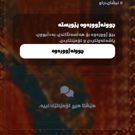
0 نیشان‌دراو
چوونەژوورەوە پێویستە
بچۆ ژوورەوە بۆ هەڵسەنگاندن، بەدڵبوون،
پاشەکەوتکردن و کۆمێنتکردن.
چوونەژوورەوە
هێشتا هیچ کۆمێنتێک نییە.