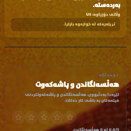
بەردەستە.
وڵاتی دۆزراوە:
US
تریلەرەکە لە خوارەوە بارکرا.
کۆمەڵگە
هەڵسەنگاندن و پاشەکەوت
لێرەدا بەدڵبوون، هەڵسەنگاندن و پاشەکەوتکردنی
فیلمەکان بە باشی کار دەکات.
0.0/5 لە 0 هەڵسەنگاندن