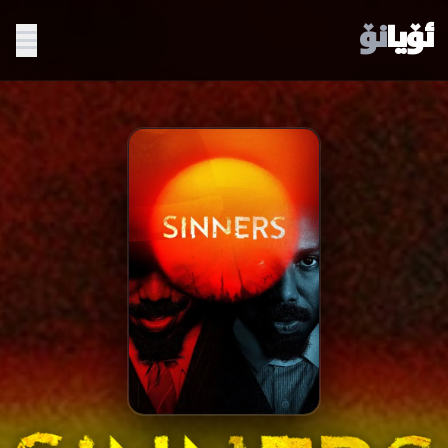
ئۆیا
نۆ