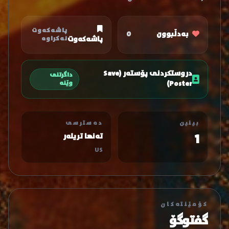
پاشەکەوت
بەدڵبوون
0
پاشەکەوت
نەکراوە
دروستکردنی پۆستەر (Save
داگرتنی
Poster)
وێنە
بینین
دەسترسی
1
تەنها تریلەر
US
کۆمێنتەکان
گفتوگۆ