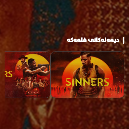
دیمەنەکانی فلمەکە