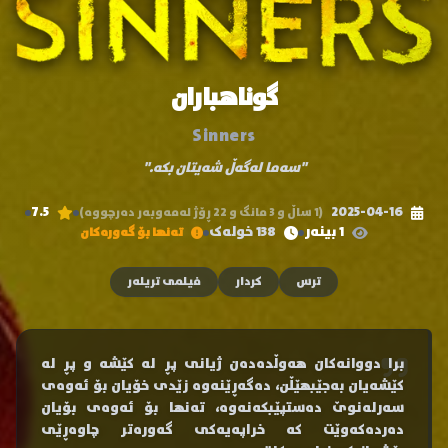
گوناهباران
Sinners
"سەما لەگەڵ شەیتان بکە."
7.5
2025-04-16
(1 ساڵ و 3 مانگ و 22 ڕۆژ لەمەوبەر دەرچووە)
1 بینەر
138 خولەک
تەنها بۆ گەورەکان
ترس
کردار
فیلمی تریلەر
برا دووانەکان هەوڵدەدەن ژیانی پڕ لە کێشە و پڕ لە
کێشەیان بەجێبهێڵن، دەگەڕێنەوە زێدی خۆیان بۆ ئەوەی
سەرلەنوێ دەستپێبکەنەوە، تەنها بۆ ئەوەی بۆیان
دەردەکەوێت کە خراپەیەکی گەورەتر چاوەڕێی