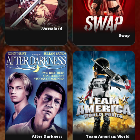
Vassalord.
Swap
After Darkness
Team America: World