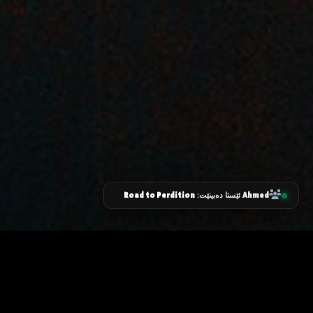
Road to Perdition
Ahmed
ئێستا دەبینێت:
زانیاری سەرەکی
یاساکان