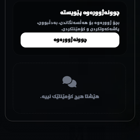
چوونەژوورەوە پێویستە
بچۆ ژوورەوە بۆ هەڵسەنگاندن، بەدڵبوون،
پاشەکەوتکردن و کۆمێنتکردن.
چوونەژوورەوە
هێشتا هیچ کۆمێنتێک نییە.