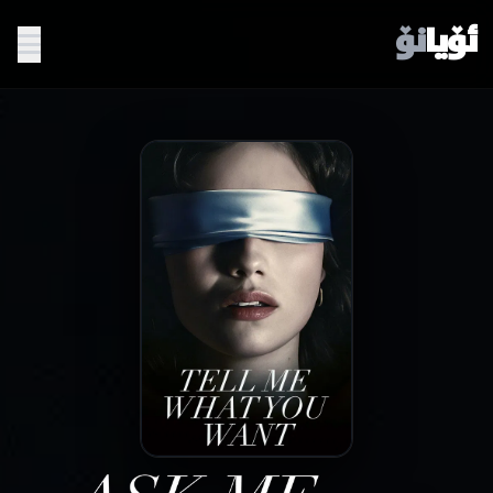
ئۆیا
نۆ