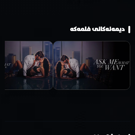
دیمەنەکانی فلمەکە