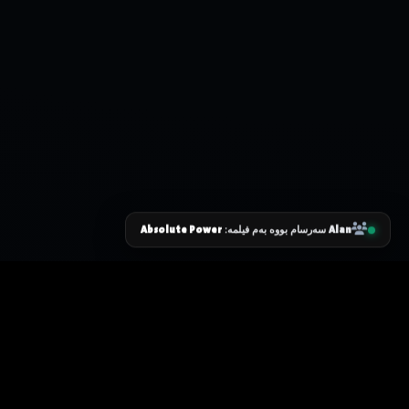
Absolute Power
Alan
سەرسام بووە بەم فیلمە:
زانیاری سەرەکی
یاساکان
پرسیارە باوەکان
مەرجەکانی بەکارهێنان
پەیوەندی کردن
پاراستنی زانیاریەکان