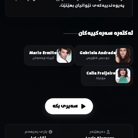
پەیوەندییەکەی نێوانیان بهێنێت.
ئەکتەرە سەرەکییەکان
Mario Ermito
Gabriela Andrada
جودیس فلۆریس
ئێریک زیمەرمان
Celia Freijeiro
مۆنیکا
سەیری بکە
دەرهێنەر
باری بەرهەم