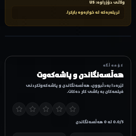
وڵاتی دۆزراوە:
US
تریلەرەکە لە خوارەوە بارکرا.
کۆمەڵگە
هەڵسەنگاندن و پاشەکەوت
لێرەدا بەدڵبوون، هەڵسەنگاندن و پاشەکەوتکردنی
فیلمەکان بە باشی کار دەکات.
0.0/5 لە 0 هەڵسەنگاندن