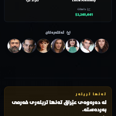
Lucía Alemany
ئازاد کرا
داهات
$2,265,661
ئەکتەرەکان
تەنها تریلەر
لە دەرەوەی عێراق تەنها تریلەری فەرمی
بەردەستە.