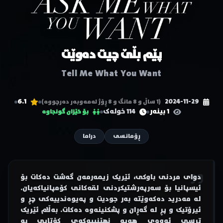
پێم بڵێ چیت دەوێت
Tell Me What You Want
6.1
2024-11-29
(1 ساڵ و 8 مانگ و 8 ڕۆژ لەمەوبەر دەرچووە)
1 بینەر
114 خولەک
بۆ خێزان گونجاوە
ڕۆمانسی
دراما
دوای مردنی باوکی، ئێریک زیمەرمەن گەشت دەکات بۆ
ئیسپانیا بۆ سەرپەرشتیکردنی لقەکانی کۆمپانیاکەیان.
لە مەدرید دەکەوێتە بەر جودیت و پەیوەندییەکی چڕ و
ئیرۆتیک و پڕ لە گەڕان و پشکنینەوە دەکات. بەڵام ئێریک
ترسی ئەوەی هەیە نهێنییەکەی کۆتایی بە