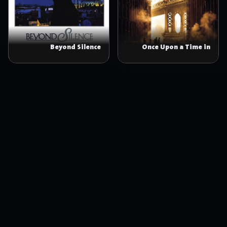
Beyond Silence
Once Upon a Time in
America