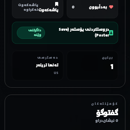
پاشەکەوت
بەدڵبوون
0
پاشەکەوت
نەکراوە
دروستکردنی پۆستەر (Save
داگرتنی
Poster)
وێنە
بینین
دەسترسی
1
تەنها تریلەر
US
کۆمێنتەکان
گفتوگۆ
0 نیشان‌دراو