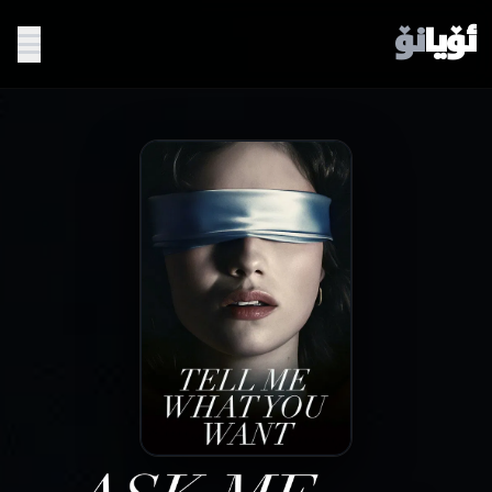
ئۆیا
نۆ