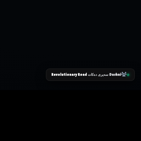
Revolutionary Road
Dashni
سەیری دەکات
زانیاری سەرەکی
یاساکان
پرسیارە باوەکان
مەرجەکانی بەکارهێنان
پەیوەندی کردن
پاراستنی زانیاریەکان