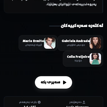
پەیوەندییەکەی نێوانیان بهێنێت.
ئەکتەرە سەرەکییەکان
Mario Ermito
Gabriela Andrada
جودیس فلۆریس
ئێریک زیمەرمان
Celia Freijeiro
مۆنیکا
سەیری بکە
دەرهێنەر
باری بەرهەم