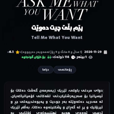
پێم بڵێ چیت دەوێت
Tell Me What You Want
6.1
2024-11-29
(1 ساڵ و 8 مانگ و 9 ڕۆژ لەمەوبەر دەرچووە)
1 بینەر
114 خولەک
بۆ خێزان گونجاوە
ڕۆمانسی
دراما
دوای مردنی باوکی، ئێریک زیمەرمەن گەشت دەکات بۆ
ئیسپانیا بۆ سەرپەرشتیکردنی لقەکانی کۆمپانیاکەیان.
لە مەدرید دەکەوێتە بەر جودیت و پەیوەندییەکی چڕ و
ئیرۆتیک و پڕ لە گەڕان و پشکنینەوە دەکات. بەڵام ئێریک
ترسی ئەوەی هەیە نهێنییەکەی کۆتایی بە