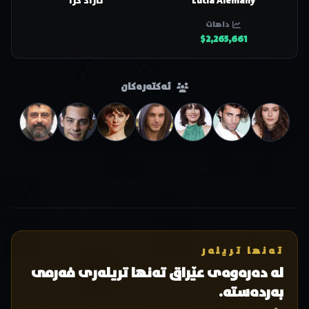
Lucía Alemany
ئازاد کرا
داهات
$2,265,661
ئەکتەرەکان
تەنها تریلەر
لە دەرەوەی عێراق تەنها تریلەری فەرمی
بەردەستە.