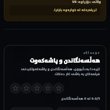
وڵاتی دۆزراوە:
US
تریلەرەکە لە خوارەوە بارکرا.
کۆمەڵگە
هەڵسەنگاندن و پاشەکەوت
لێرەدا بەدڵبوون، هەڵسەنگاندن و پاشەکەوتکردنی
فیلمەکان بە باشی کار دەکات.
0.0/5 لە 0 هەڵسەنگاندن