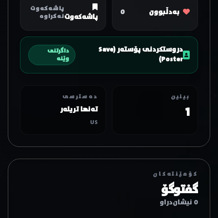
پاشەکەوت
بەدڵبوون
0
پاشەکەوت
نەکراوە
دروستکردنی پۆستەر (Save
داگرتنی
Poster)
وێنە
بینین
دەسترسی
1
تەنها تریلەر
US
کۆمێنتەکان
گفتوگۆ
0 نیشان‌دراو