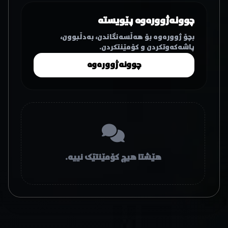
چوونەژوورەوە پێویستە
بچۆ ژوورەوە بۆ هەڵسەنگاندن، بەدڵبوون،
پاشەکەوتکردن و کۆمێنتکردن.
چوونەژوورەوە
هێشتا هیچ کۆمێنتێک نییە.