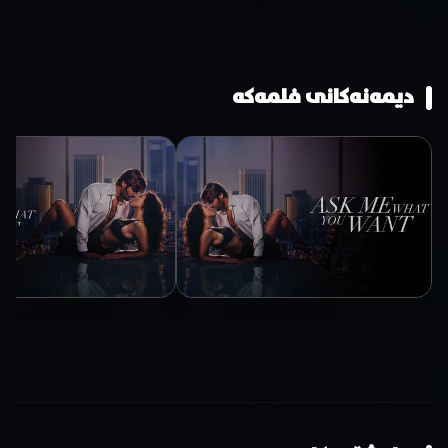
دیمەنەکانی فلمەکە