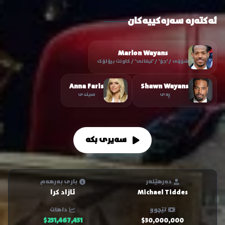
ئەکتەرە سەرەکییەکان
Marlon Wayans
شۆرتی / 'جۆ' / 'تیفانی' / کاونت برۆلۆک
Anna Faris
Shawn Wayans
ڕەی
سیندی
سەیری بکە
دەرهێنەر
باری بەرهەم
Michael Tiddes
ئازاد کرا
تێچوو
داهات
$231,467,451
$30,000,000