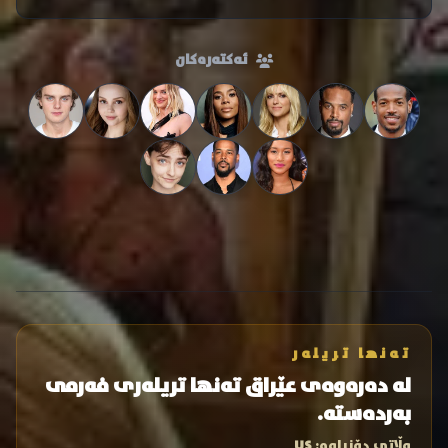
ئەکتەرەکان
تەنها تریلەر
لە دەرەوەی عێراق تەنها تریلەری فەرمی
بەردەستە.
وڵاتی دۆزراوە:
US