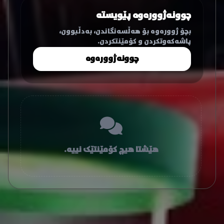
چوونەژوورەوە پێویستە
بچۆ ژوورەوە بۆ هەڵسەنگاندن، بەدڵبوون،
پاشەکەوتکردن و کۆمێنتکردن.
چوونەژوورەوە
هێشتا هیچ کۆمێنتێک نییە.