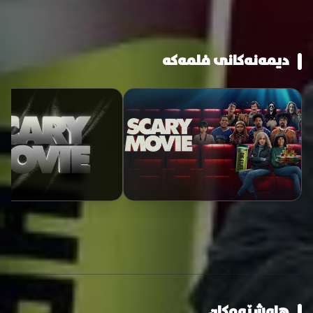
دیمەنەکانی فلمەکە
هاوشێوەکان