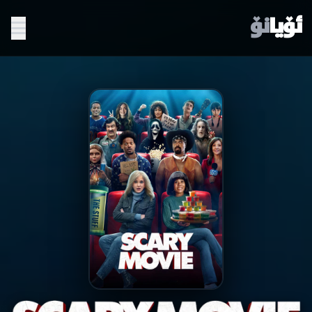
ئۆیا
نۆ