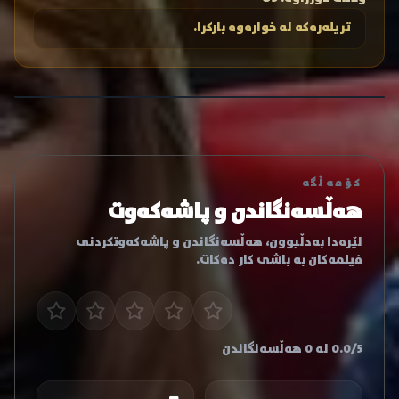
تریلەرەکە لە خوارەوە بارکرا.
کۆمەڵگە
هەڵسەنگاندن و پاشەکەوت
لێرەدا بەدڵبوون، هەڵسەنگاندن و پاشەکەوتکردنی
فیلمەکان بە باشی کار دەکات.
0.0/5 لە 0 هەڵسەنگاندن