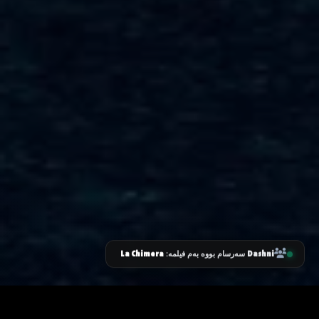
La Chimera
Dashni
سەرسام بووە بەم فیلمە: