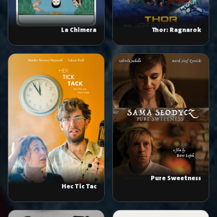
La Chimera
Thor: Ragnarok
Pure Sweetness
Hec Tic Tac