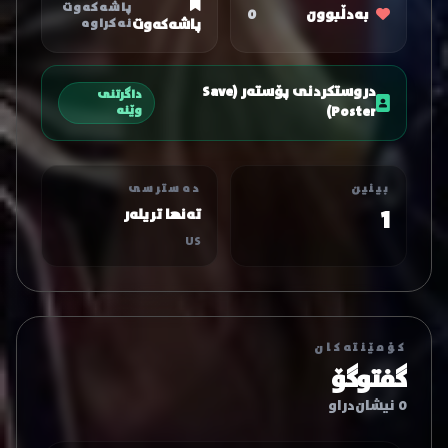
پاشەکەوت
بەدڵبوون
0
پاشەکەوت
نەکراوە
دروستکردنی پۆستەر (Save
داگرتنی
Poster)
وێنە
بینین
دەسترسی
1
تەنها تریلەر
US
کۆمێنتەکان
گفتوگۆ
0 نیشان‌دراو