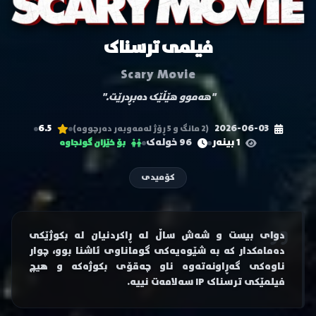
فیلمی ترسناک
Scary Movie
"هەموو هێڵێک دەبڕدرێت."
6.5
2026-06-03
(2 مانگ و 5 ڕۆژ لەمەوبەر دەرچووە)
1 بینەر
96 خولەک
بۆ خێزان گونجاوە
کۆمیدی
دوای بیست و شەش ساڵ لە ڕاکردنیان لە بکوژێکی
دەمامکدار کە بە شێوەیەکی گوماناوی ئاشنا بوو، چوار
ناوەکی گەڕاونەتەوە ناو چەقۆی بکوژەکە و هیچ
فیلمێکی ترسناک IP سەلامەت نییە.