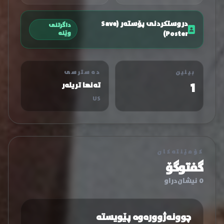
دروستکردنی پۆستەر (Save
داگرتنی
Poster)
وێنە
بینین
دەسترسی
1
تەنها تریلەر
US
کۆمێنتەکان
گفتوگۆ
0 نیشان‌دراو
چوونەژوورەوە پێویستە