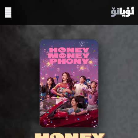
ئۆیا
نۆ