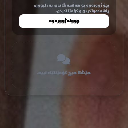
بچۆ ژوورەوە بۆ هەڵسەنگاندن، بەدڵبوون،
پاشەکەوتکردن و کۆمێنتکردن.
چوونەژوورەوە
هێشتا هیچ کۆمێنتێک نییە.