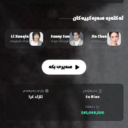
ئەکتەرە سەرەکییەکان
Li Xueqin
Sunny Sun
Jin Chen
لین چینگلانگ
ئۆویانگ هوی
دۆنگ شیاوهی
سەیری بکە
دەرهێنەر
باری بەرهەم
Su Biao
ئازاد کرا
داهات
$61,098,500