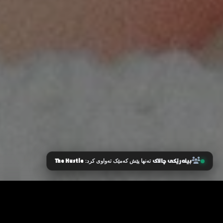
بینەرێکی چالاک
The Hustle
تەنها پێش کەمێک تەواوی کرد:
زانیاری سەرەکی
یاساکان