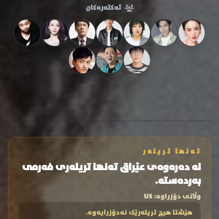
ئەکتەرەکان
تەنها تریلەر
لە دەرەوەی عێراق تەنها تریلەری فەرمی
بەردەستە.
وڵاتی دۆزراوە:
US
هێشتا هیچ تریلەرێک نەدۆزرایەوە.