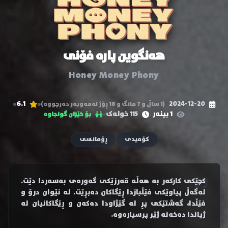
هەنگوین پارە فۆنی
Honey Money Phony
6.1
2024-12-20
(1 ساڵ و 7 مانگ و 18 ڕۆژ لەمەوبەر دەرچووە)
1 بینەر
115 خولەک
بۆ خێزان گونجاوە
کۆمیدی
ڕۆمانسی
کچێکی کارکەر بە هەڵە قەرزێکی گەورەی بەسەردا دێت.
لەگەڵ پیاوێکی فێڵبازدا ڕێگاکان دەبڕێت. لە نێوان درۆ و
فێڵدا، گەشتێکی پڕ لە گێژاودا دەکەن و ڕێگاکانیان لە
ژیاندا دەخەنە ژێر پرسیارەوە.