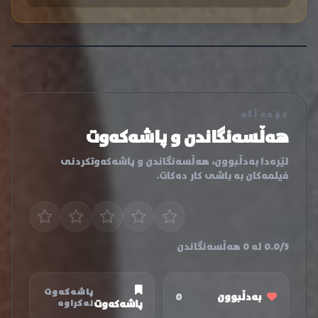
کۆمەڵگە
هەڵسەنگاندن و پاشەکەوت
لێرەدا بەدڵبوون، هەڵسەنگاندن و پاشەکەوتکردنی
فیلمەکان بە باشی کار دەکات.
0.0/5 لە 0 هەڵسەنگاندن
پاشەکەوت
بەدڵبوون
0
پاشەکەوت
نەکراوە