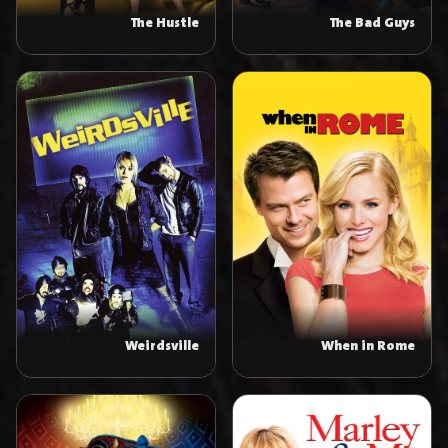
The Hustle
The Bad Guys
Weirdsville
When in Rome