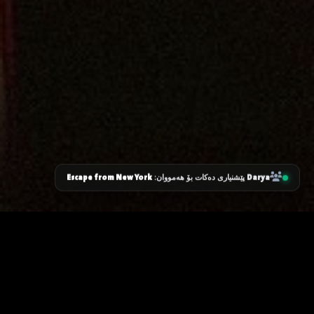
Escape from New York
Darya
پێشنیاری دەکات بۆ هەمووان:
زانیاری سەرەکی
یاساکان
پرسیارە باوەکان
مەرجەکانی بەکارهێنان