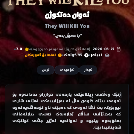
ئەوان دەتکوژن
They Will Kill You
"با هەوڵ بدەن."
7.0
2026-03-25
(4 مانگ و 15 ڕۆژ لەمەوبەر دەرچووە)
1 بینەر
95 خولەک
تەنها بۆ گەورەکان
کردار
کۆمیدی
ترس
ژنێک وەڵامی ڕیکلامێکی یارمەتی خوازراو دەداتەوە بۆ
ئەوەی ببێتە خاوەن ماڵ لە بەرزایییەکی نهێنی شاری
نیویۆرک، بێ ئاگا لەوەی کە دەچێتە ناو کۆمەڵگەیەکەوە
کە بەدرێژایی ساڵان ژمارەیەک کەسی دیارنەمانی
بەخۆیەوە بینیوە و لەوانەیە لەژێر چنگی کولتێکی
شەیتانیدا بێت.