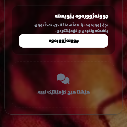
چوونەژوورەوە پێویستە
بچۆ ژوورەوە بۆ هەڵسەنگاندن، بەدڵبوون،
پاشەکەوتکردن و کۆمێنتکردن.
چوونەژوورەوە
هێشتا هیچ کۆمێنتێک نییە.