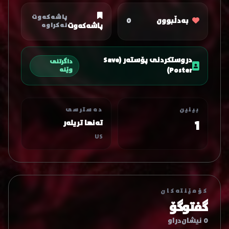
پاشەکەوت
بەدڵبوون
0
پاشەکەوت
نەکراوە
دروستکردنی پۆستەر (Save
داگرتنی
Poster)
وێنە
بینین
دەسترسی
1
تەنها تریلەر
US
کۆمێنتەکان
گفتوگۆ
0 نیشان‌دراو