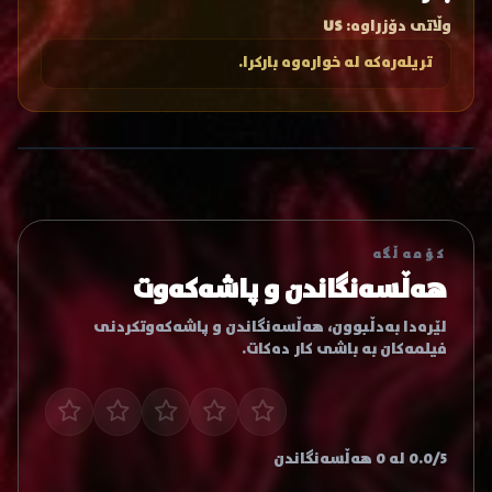
وڵاتی دۆزراوە:
US
تریلەرەکە لە خوارەوە بارکرا.
کۆمەڵگە
هەڵسەنگاندن و پاشەکەوت
لێرەدا بەدڵبوون، هەڵسەنگاندن و پاشەکەوتکردنی
فیلمەکان بە باشی کار دەکات.
0.0/5 لە 0 هەڵسەنگاندن