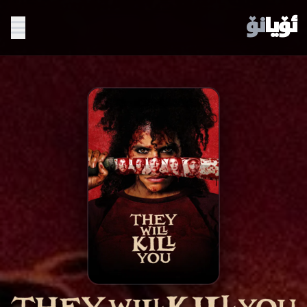
ئۆیا
نۆ