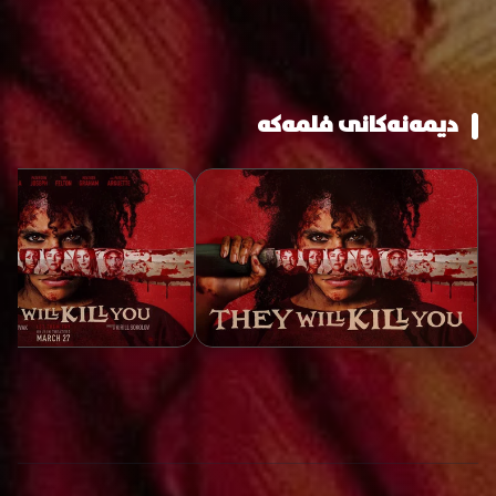
دیمەنەکانی فلمەکە