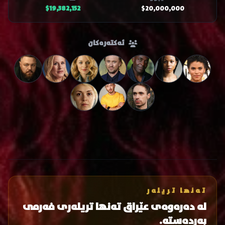
$19,382,152
$20,000,000
ئەکتەرەکان
تەنها تریلەر
لە دەرەوەی عێراق تەنها تریلەری فەرمی
بەردەستە.