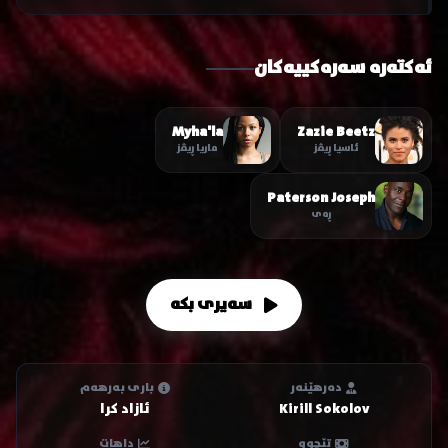
ئەکتەرە سەرەکییەکان
Myha'la
Zazie Beetz
ئاسیا ڕیڤز
ماریا ڕیڤز
Paterson Joseph
ڕەی
سەیری بکە
دەرهێنەر
باری بەرهەم
Kirill Sokolov
ئازاد کرا
تێچوو
داهات