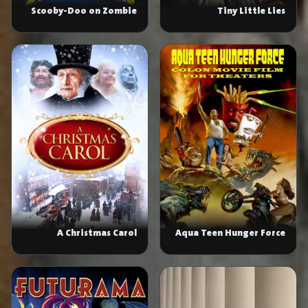
Scooby-Doo on Zombie
Tiny Little Lies
Island
A Christmas Carol
Aqua Teen Hunger Force
Colon Movie Film for
Theaters