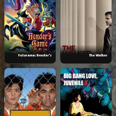
Futurama: Bender's
The Walker
Game