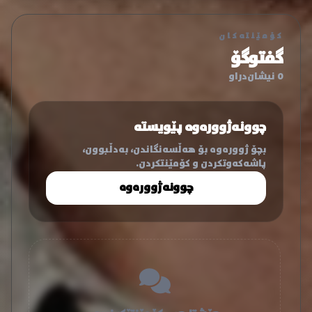
کۆمێنتەکان
گفتوگۆ
0 نیشان‌دراو
چوونەژوورەوە پێویستە
بچۆ ژوورەوە بۆ هەڵسەنگاندن، بەدڵبوون،
پاشەکەوتکردن و کۆمێنتکردن.
چوونەژوورەوە