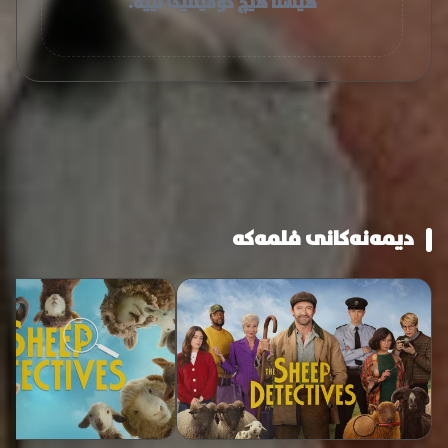
هێشتا هیچ کۆمێنتێک نییە.
دیمەنەکانی فلمەکە