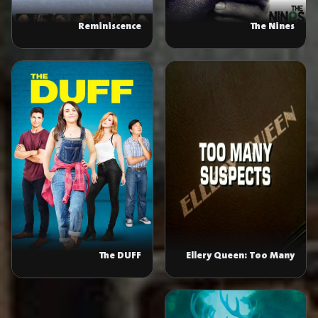
Reminiscence
The Nines
The DUFF
Ellery Queen: Too Many
Suspects