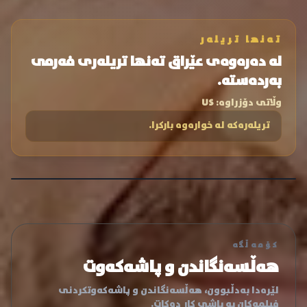
تەنها تریلەر
لە دەرەوەی عێراق تەنها تریلەری فەرمی
بەردەستە.
وڵاتی دۆزراوە:
US
تریلەرەکە لە خوارەوە بارکرا.
کۆمەڵگە
هەڵسەنگاندن و پاشەکەوت
لێرەدا بەدڵبوون، هەڵسەنگاندن و پاشەکەوتکردنی
فیلمەکان بە باشی کار دەکات.