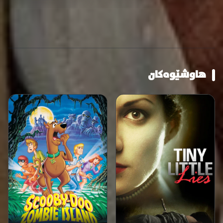
هاوشێوەکان