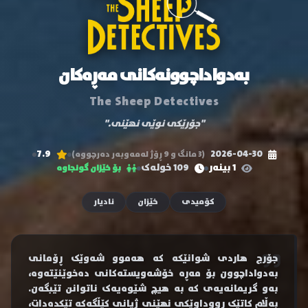
بەدواداچوونەکانی مەڕەکان
The Sheep Detectives
"جۆرێکی نوێی نهێنی."
7.9
2026-04-30
(3 مانگ و 9 ڕۆژ لەمەوبەر دەرچووە)
1 بینەر
109 خولەک
بۆ خێزان گونجاوە
کۆمیدی
خێزان
نادیار
جۆرج هاردی شوانێکە کە هەموو شەوێک ڕۆمانی
بەدواداچوون بۆ مەڕە خۆشەویستەکانی دەخوێنێتەوە،
بەو گریمانەیەی کە بە هیچ شێوەیەک ناتوانن تێبگەن.
بەڵام کاتێک ڕووداوێکی نهێنی ژیانی کێڵگەکە تێکدەدات،