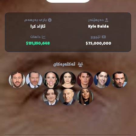
دەرهێنەر
باری بەرهەم
Kyle Balda
ئازاد کرا
تێچوو
داهات
$131,550,648
$75,000,000
ئەکتەرەکان