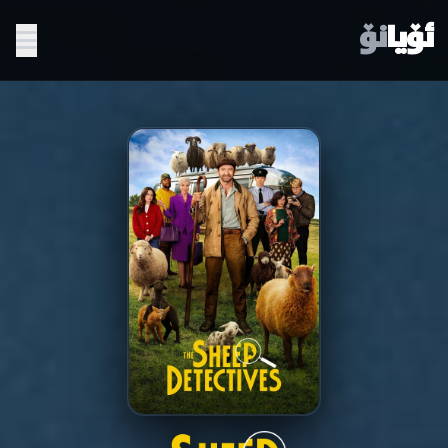
ئۆیا
نۆ