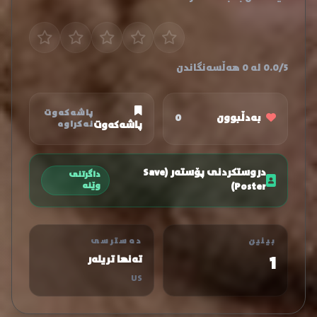
0.0/5 لە 0 هەڵسەنگاندن
پاشەکەوت
بەدڵبوون
0
پاشەکەوت
نەکراوە
دروستکردنی پۆستەر (Save
داگرتنی
Poster)
وێنە
بینین
دەسترسی
1
تەنها تریلەر
US