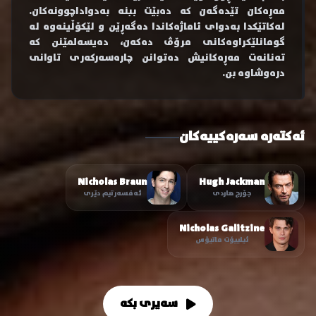
مەڕەکان تێدەگەن کە دەبێت ببنە بەدواداچوونەکان.
لەکاتێکدا بەدوای ئاماژەکاندا دەگەڕێن و لێکۆڵینەوە لە
گومانلێکراوەکانی مرۆڤ دەکەن، دەیسەلمێنن کە
تەنانەت مەڕەکانیش دەتوانن چارەسەرکەری تاوانی
درەوشاوە بن.
ئەکتەرە سەرەکییەکان
Nicholas Braun
Hugh Jackman
جۆرج هاردی
ئەفسەر تیم دێری
Nicholas Galitzine
ئیلییۆت ماتیۆس
سەیری بکە