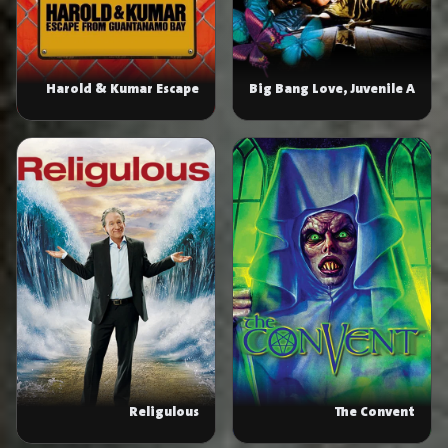
Harold & Kumar Escape
Big Bang Love, Juvenile A
from Guantanamo Bay
Religulous
The Convent