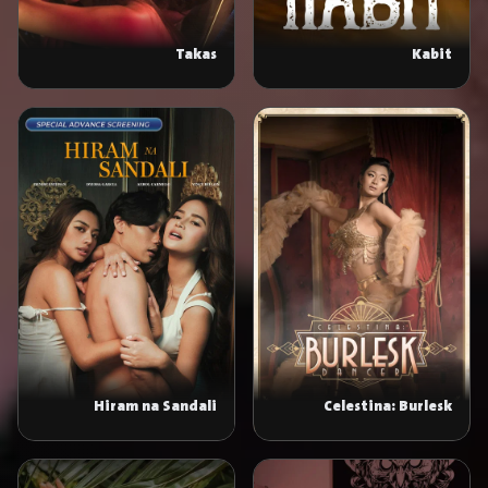
Takas
Kabit
Hiram na Sandali
Celestina: Burlesk
Dancer