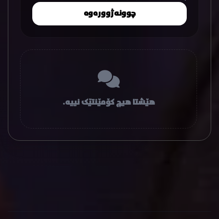
چوونەژوورەوە
هێشتا هیچ کۆمێنتێک نییە.