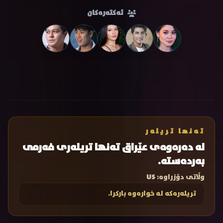
ئەکتەرەکان
تەنها تریلەر
لە دەرەوەی عێراق تەنها تریلەری فەرمی
بەردەستە.
وڵاتی دۆزراوە:
US
تریلەرەکە لە خوارەوە بارکرا.