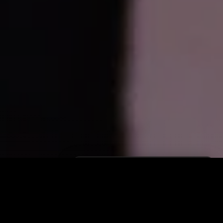
Pukpok
Saman
دەستی کردووە بە سەیرکردنی
زانیاری سەرەکی
یاساکان
پرسیارە باوەکان
مەرجەکانی بەکارهێنان