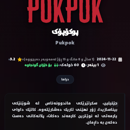
پوکۆپۆک
Pukpok
3.2
2024-11-22
(1 ساڵ و 8 مانگ و 15 ڕۆژ لەمەوبەر دەرچووە)
1 بینەر
60 خولەک
بۆ خێزان گونجاوە
دراما
جێنیلین، سکرتێرێکی ماندوونەناس لە شوێنێکی
بیناسازیدا، زۆر نهێنی تاریک دەشارێتەوە. کاتێک داوای
یارمەتی لە نوێترین کارمەند دەکات، پلانەکانی دەست
دەکەن بە داڕمان.