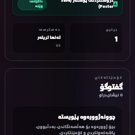
دروستکردنی پۆستەر (Save
داگرتنی
Poster)
وێنە
بینین
دەسترسی
1
تەنها تریلەر
US
کۆمێنتەکان
گفتوگۆ
0 نیشان‌دراو
چوونەژوورەوە پێویستە
بچۆ ژوورەوە بۆ هەڵسەنگاندن، بەدڵبوون،
پاشەکەوتکردن و کۆمێنتکردن.