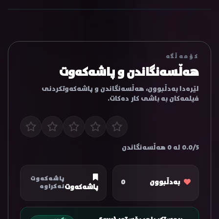
کۆمەڵگە
هەڵسەنگاندن و پاشەکەوت
لێرەدا بەدڵبوون، هەڵسەنگاندن و پاشەکەوتکردنی
فیلمەکان بە باشی کار دەکات.
0.0/5 لە 0 هەڵسەنگاندن
پاشەکەوت
بەدڵبوون
0
پاشەکەوت
نەکراوە