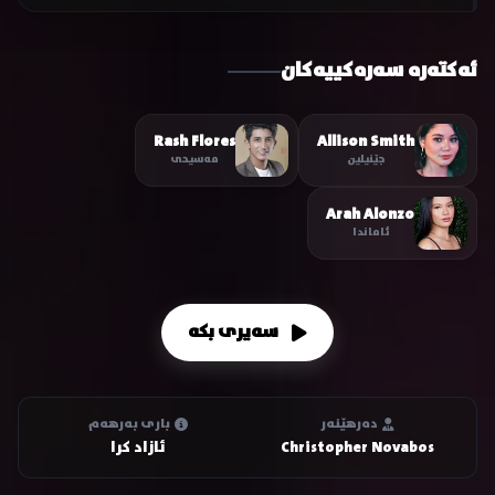
ئەکتەرە سەرەکییەکان
Rash Flores
Allison Smith
جێنیلین
مەسیحی
Arah Alonzo
ئاماندا
سەیری بکە
دەرهێنەر
باری بەرهەم
Christopher Novabos
ئازاد کرا