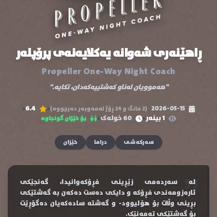
ڕاهێنەری شەوانە یەکلایەنەی پرۆپلەر
Propeller One-Way Night Coach
"هەموویان لەناو کەشتییەکەدان، تکایە."
6.4
2026-05-15
(2 مانگ و 24 ڕۆژ لەمەوبەر دەرچووە)
1 بینەر
60 خولەک
بۆ خێزان گونجاوە
سەرکەشی
دراما
خێزان
لە سەردەمی زێڕینی فڕۆکەوانیدا، گەنجێکی
ئارەزومەندی فڕۆکە و دایکی دەست دەکەن بە گەشتێکی
بڕینی وڵات بۆ هۆلیوود- و گەشتە سادەکەیان دەگۆڕێت
بۆ گەشتێکی تەمەنێک.