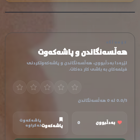
کۆمەڵگە
هەڵسەنگاندن و پاشەکەوت
لێرەدا بەدڵبوون، هەڵسەنگاندن و پاشەکەوتکردنی
فیلمەکان بە باشی کار دەکات.
0.0/5 لە 0 هەڵسەنگاندن
پاشەکەوت
بەدڵبوون
0
پاشەکەوت
نەکراوە