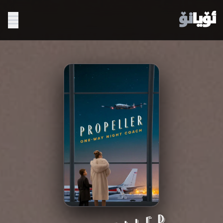
ئۆیا
نۆ