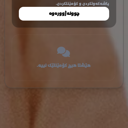
پاشەکەوتکردن و کۆمێنتکردن.
چوونەژوورەوە
هێشتا هیچ کۆمێنتێک نییە.