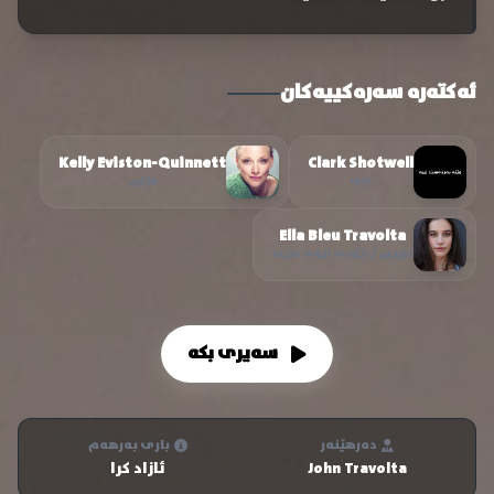
ئەکتەرە سەرەکییەکان
Kelly Eviston-Quinnett
Clark Shotwell
جێف
هێلین
Ella Bleu Travolta
دۆریس / بێژەری لێوی مێینە
سەیری بکە
دەرهێنەر
باری بەرهەم
John Travolta
ئازاد کرا