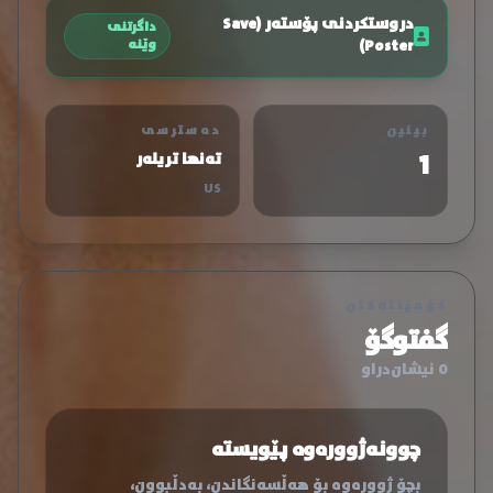
دروستکردنی پۆستەر (Save
داگرتنی
Poster)
وێنە
بینین
دەسترسی
1
تەنها تریلەر
US
کۆمێنتەکان
گفتوگۆ
0 نیشان‌دراو
چوونەژوورەوە پێویستە
بچۆ ژوورەوە بۆ هەڵسەنگاندن، بەدڵبوون،