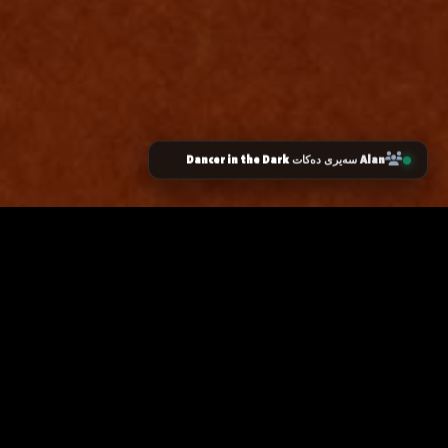
Dancer in the Dark
Alan
سەیری دەکات
زانیاری سەرەکی
یاساکان
پرسیارە باوەکان
مەرجەکانی بەکارهێنان
پەیوەندی کردن
پاراستنی زانیاریەکان
دەربارەی ئێمە
سیاسەتی کووکیز