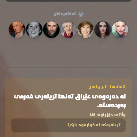
ئەکتەرەکان
تەنها تریلەر
لە دەرەوەی عێراق تەنها تریلەری فەرمی
بەردەستە.
وڵاتی دۆزراوە:
US
تریلەرەکە لە خوارەوە بارکرا.