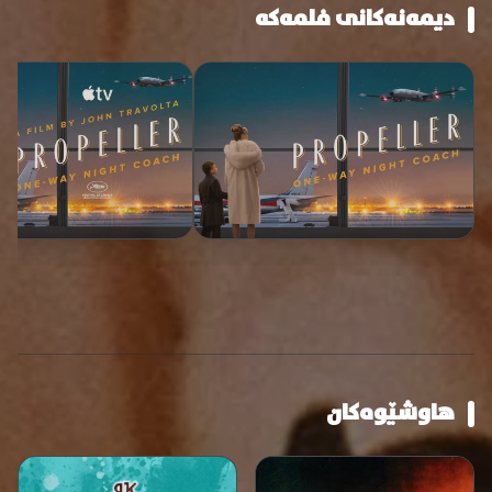
دیمەنەکانی فلمەکە
هاوشێوەکان