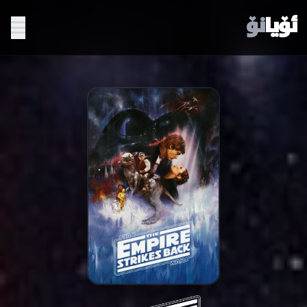
ئۆیا
نۆ