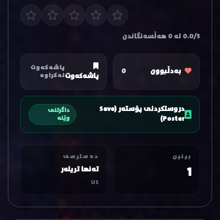
0.0/5 لە 0 هەڵسەنگاندن
پاشەکەوت
بەدڵبوون
0
پاشەکەوت
نەکراوە
دروستکردنی پۆستەر (Save
داگرتنی
Poster)
وێنە
بینین
دەسترسی
1
تەنها تریلەر
US