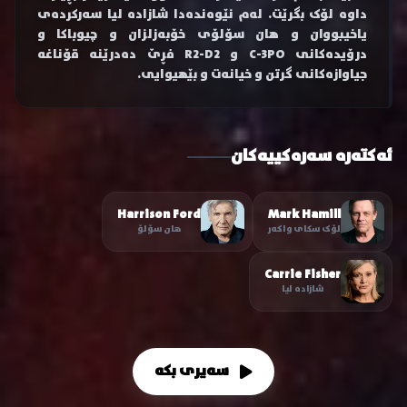
داوە لۆک بگرێت. لەم نێوەندەدا شازادە لیا سەرکردەی
یاخیبووان و هان سۆلۆی خۆبەزلزان و چیوباکا و
درۆیدەکانی C-3PO و R2-D2 فڕێ دەدرێنە قۆناغە
جیاوازەکانی گرتن و خیانەت و بێهیوایی.
ئەکتەرە سەرەکییەکان
Harrison Ford
Mark Hamill
لۆک سکای واکەر
هان سۆلۆ
Carrie Fisher
شازادە لیا
سەیری بکە