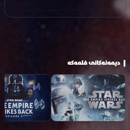
دیمەنەکانی فلمەکە