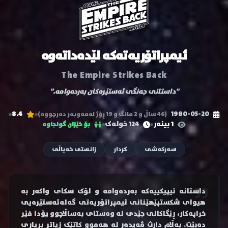
ئیمپراتۆریەتەکە لێدەداتەوە
The Empire Strikes Back
"داستانی جەنگی ئەستێرەکان بەردەوامە."
8.4
1980-05-20
(46 ساڵ و 2 مانگ و 19 ڕۆژ لەمەوبەر دەرچووە)
1 بینەر
124 خولەک
بۆ خێزان گونجاوە
سەرکەشی
کردار
زانستی خەیاڵی
داستانە ئیپیکییەکە بەردەوامە و لۆک سکای واکەر بە
هیوای شکستپێهێنانی ئیمپراتۆریەتی گەلەئەستێرەیی
خراپەکار، ڕێگاکانی جێدی لە وەستای بەساڵاچوو یۆدا فێر
دەبێت. بەڵام دارث ڤەیدەر لە هەموو کاتێک زیاتر بڕیاری