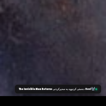
The Invisible Man Returns
Hevi
دەستی کردووە بە سەیرکردنی