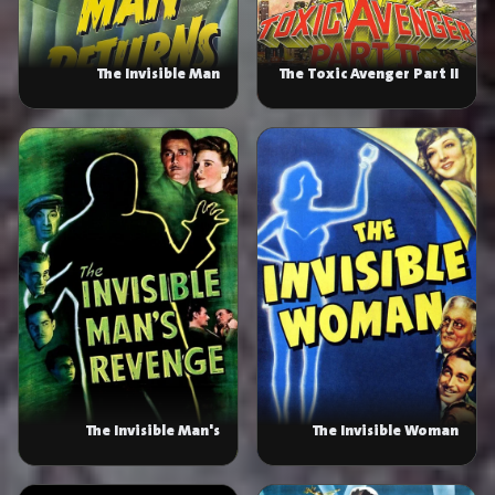
The Invisible Man
The Toxic Avenger Part II
Returns
The Invisible Man's
The Invisible Woman
Revenge