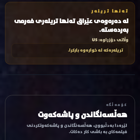
تەنها تریلەر
لە دەرەوەی عێراق تەنها تریلەری فەرمی
بەردەستە.
وڵاتی دۆزراوە:
US
تریلەرەکە لە خوارەوە بارکرا.
کۆمەڵگە
هەڵسەنگاندن و پاشەکەوت
لێرەدا بەدڵبوون، هەڵسەنگاندن و پاشەکەوتکردنی
فیلمەکان بە باشی کار دەکات.