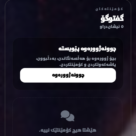
کۆمێنتەکان
گفتوگۆ
0 نیشان‌دراو
چوونەژوورەوە پێویستە
بچۆ ژوورەوە بۆ هەڵسەنگاندن، بەدڵبوون،
پاشەکەوتکردن و کۆمێنتکردن.
چوونەژوورەوە
هێشتا هیچ کۆمێنتێک نییە.