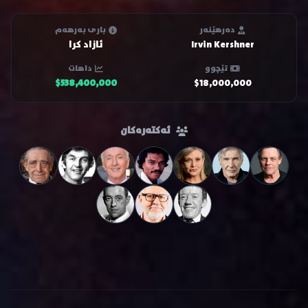
دەرهێنەر
باری بەرهەم
Irvin Kershner
ئازاد کرا
تێچوو
داهات
$538,400,000
$18,000,000
ئەکتەرەکان