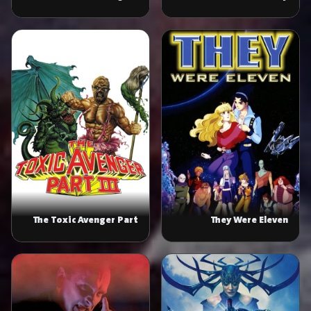
Vol. 2
The Toxic Avenger Part
They Were Eleven
III: The Last Temptation
of Toxie