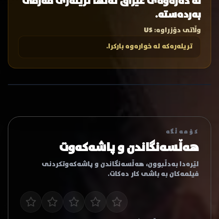
لە دەرەوەی عێراق تەنها تریلەری فەرمی
بەردەستە.
وڵاتی دۆزراوە:
US
تریلەرەکە لە خوارەوە بارکرا.
کۆمەڵگە
هەڵسەنگاندن و پاشەکەوت
لێرەدا بەدڵبوون، هەڵسەنگاندن و پاشەکەوتکردنی
فیلمەکان بە باشی کار دەکات.