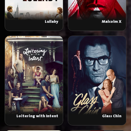
Lullaby
Malcolm X
Loitering with Intent
Glass Chin