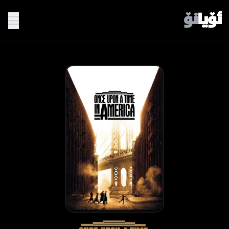
ئۆیا
نۆ