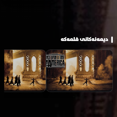
دیمەنەکانی فلمەکە