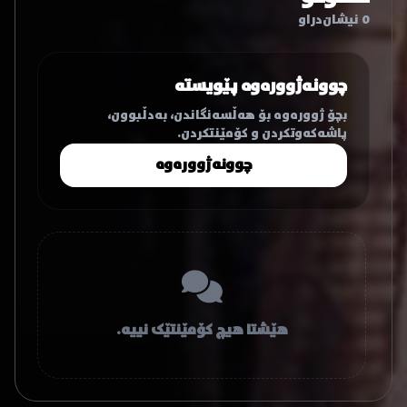
0 نیشان‌دراو
چوونەژوورەوە پێویستە
بچۆ ژوورەوە بۆ هەڵسەنگاندن، بەدڵبوون،
پاشەکەوتکردن و کۆمێنتکردن.
چوونەژوورەوە
هێشتا هیچ کۆمێنتێک نییە.