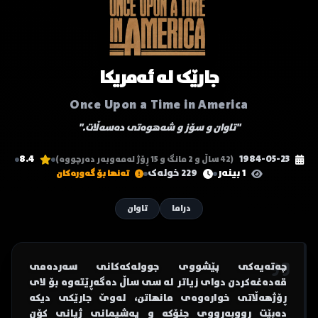
جارێک لە ئەمریکا
Once Upon a Time in America
"تاوان و سۆز و شەهوەتی دەسەڵات."
8.4
1984-05-23
(42 ساڵ و 2 مانگ و 15 ڕۆژ لەمەوبەر دەرچووە)
1 بینەر
229 خولەک
تەنها بۆ گەورەکان
دراما
تاوان
چەتەیەکی پێشووی جوولەکەکانی سەردەمی
قەدەغەکردن دوای زیاتر لە سی ساڵ دەگەڕێتەوە بۆ لای
ڕۆژهەڵاتی خوارەوەی مانهاتن، لەوێ جارێکی دیکە
دەبێت ڕووبەڕووی جنۆکە و پەشیمانی ژیانی کۆن