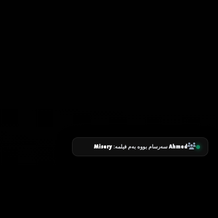
Misery
Ahmed
سەرسام بووە بەم فیلمە:
زانیاری سەرەکی
یاساکان