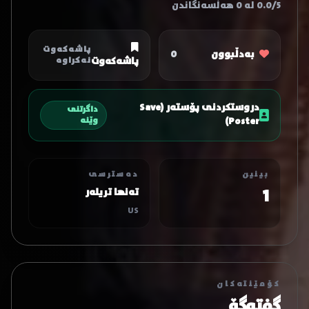
0.0/5 لە 0 هەڵسەنگاندن
پاشەکەوت
بەدڵبوون
0
پاشەکەوت
نەکراوە
دروستکردنی پۆستەر (Save
داگرتنی
Poster)
وێنە
بینین
دەسترسی
1
تەنها تریلەر
US
کۆمێنتەکان
گفتوگۆ