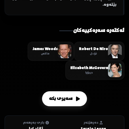
بێتەوە.
ئەکتەرە سەرەکییەکان
James Woods
Robert De Niro
نۆدل
ماکس
Elizabeth McGovern
دیبۆرا
سەیری بکە
دەرهێنەر
باری بەرهەم
Sergio Leone
ئازاد کرا