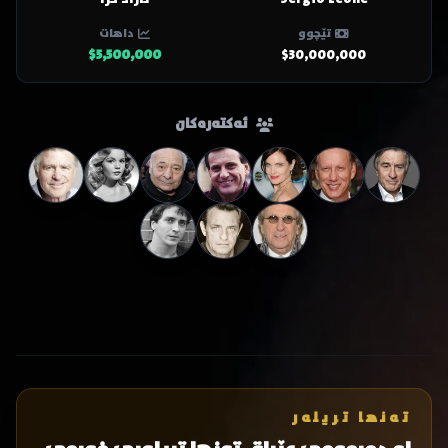
تێچوو
داهات
$5,500,000
$30,000,000
ئەکتەرەکان
تەنها تریلەر