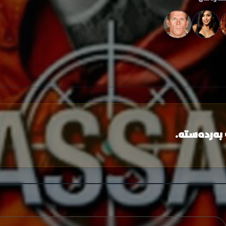
 بەردەستە.