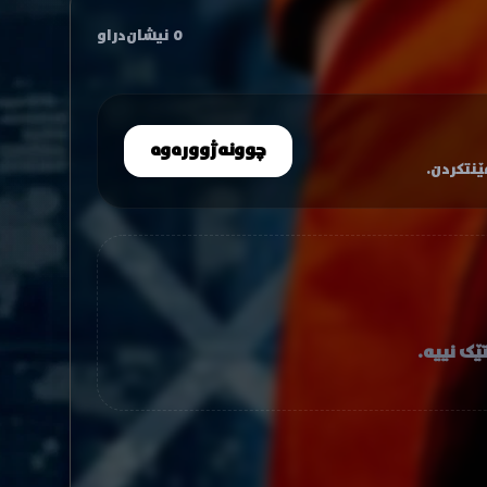
0 نیشان‌دراو
چوونەژوورەوە
نتکردن.
ێک نییە.