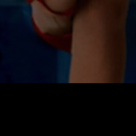
ن
گرنگ
ی بەکارهێنان
باری خزمەتگوزارییەکان
زانیاریەکان
نوێکارییەکان