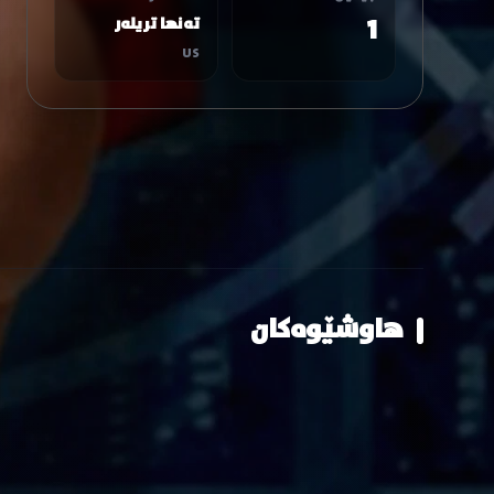
1
تەنها تریلەر
US
هاوشێوەکان