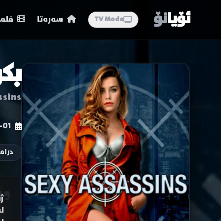
ئۆیا
نۆ
سەرەتا
فلمە
TV Mode
بک
ssins
-01
دراما
ژ
ل