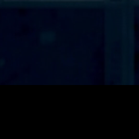
ئۆیا
نۆ
یەکەمین و گەورەترین وێبسایتی کوردی بۆ
فیلم و زنجیرە جیهانییەکان بە ژێرنووس و
دۆبلاژی کوردی. خێراترین سیستەمی