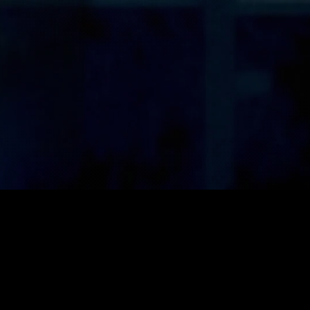
بینەرێکی چالاک
Sexy Assassins
تەنها پێش کەمێک تەواوی کرد:
زانیاری سەرەکی
یاساکا
پرسیارە باوەکان
مەرجەکان
پەیوەندی کردن
پاراستنی 