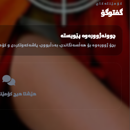
کۆمێنتەکان
گفتوگۆ
چوونەژوورەوە پێویستە
بچۆ ژوورەوە بۆ هەڵسەنگاندن، بەدڵبوون، پاشەکەوتکردن و کۆمێ
هێشتا هیچ کۆمێنت