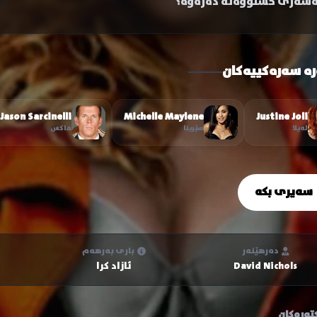
ەسەری خستووەتە دەرەوە؟
رە سەرەکییەکان
Jason Sarcinelli
Michelle Maylene
Justine Joli
لەیلا
سێرینا
ماکس
سەیری بکە
دەرهێنەر
باری بەرهەم
David Nichols
ئازاد کرا
تەرەکان