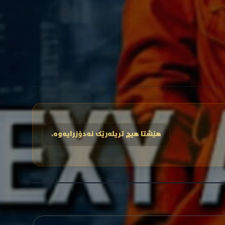
هێشتا هیچ تریلەرێک نەدۆزرایەوە.