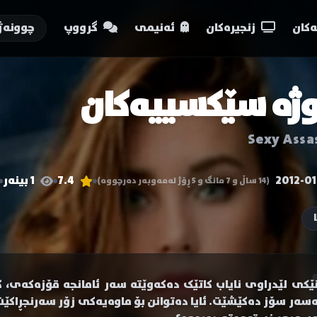
کان
زنجیرەکان
ئەنیمی
گرووپ
چوونەژ
وژە سێکسییەکان
Sexy Assa
2012-01
7.4
1 بینەر
(14 ساڵ و 7 مانگ و 5 ڕۆژ لەمەوبەر دەرچووە)
نێکی لێدراوی نایاب کاتێک دەکەوێتە سەر ئامانجە قۆزەکەی، 
ەسەر سۆز دەکێشێت. ئایا دەتوانن بۆ ماوەیەکی زۆر سەرنجڕاکێش