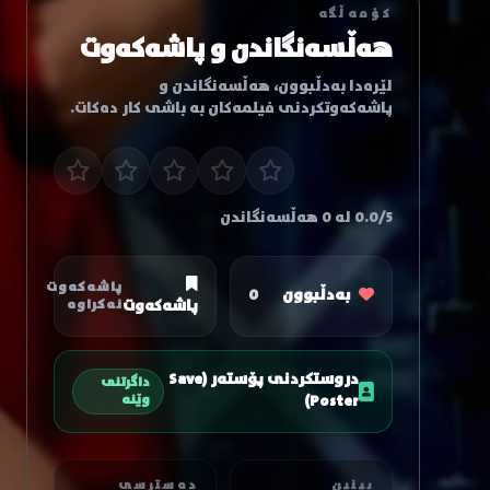
کۆمەڵگە
هەڵسەنگاندن و پاشەکەوت
لێرەدا بەدڵبوون، هەڵسەنگاندن و
پاشەکەوتکردنی فیلمەکان بە باشی کار دەکات.
0.0/5 لە 0 هەڵسەنگاندن
پاشەکەوت
بەدڵبوون
0
پاشەکەوت
نەکراوە
دروستکردنی پۆستەر (Save
داگرتنی
Poster)
وێنە
بینین
دەسترسی