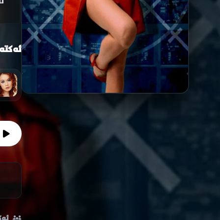
ل
ئەکتە
ئەک