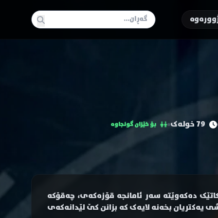
وورەوە
79 خولەک
بۆ خێزان گونجاوە
کاتێک دەکەوێتە سەر ئامانجە قۆزەکەی، چەقۆکە
ی یەکتریان بخەنە لایەک کە بزانن کێ لێدانەکەی