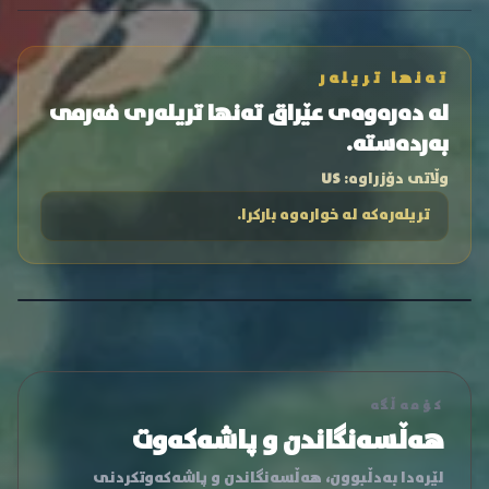
تەنها تریلەر
لە دەرەوەی عێراق تەنها تریلەری فەرمی
بەردەستە.
وڵاتی دۆزراوە:
US
تریلەرەکە لە خوارەوە بارکرا.
کۆمەڵگە
هەڵسەنگاندن و پاشەکەوت
لێرەدا بەدڵبوون، هەڵسەنگاندن و پاشەکەوتکردنی