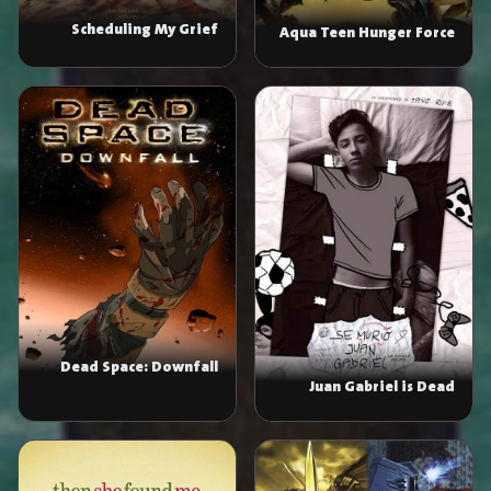
Scheduling My Grief
Aqua Teen Hunger Force
Colon Movie Film for
Theaters
Dead Space: Downfall
Juan Gabriel is Dead