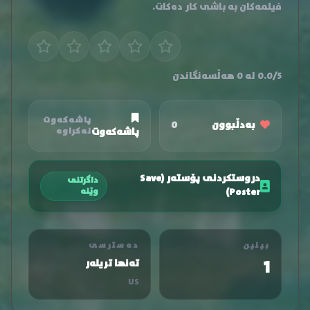
فیلمەکان بە باشی کار دەکات.
0.0/5 لە 0 هەڵسەنگاندن
پاشەکەوت
بەدڵبوون
0
پاشەکەوت
نەکراوە
دروستکردنی پۆستەر (Save
داگرتنی
Poster)
وێنە
بینین
دەسترسی
1
تەنها تریلەر
US