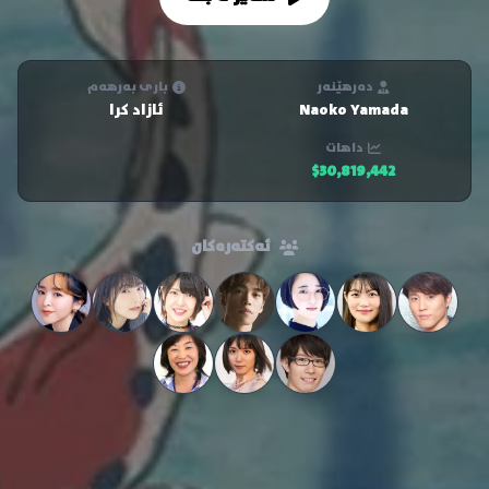
دەرهێنەر
باری بەرهەم
Naoko Yamada
ئازاد کرا
داهات
$30,819,442
ئەکتەرەکان