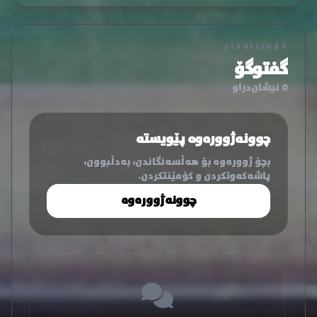
کۆمێنتەکان
گفتوگۆ
0 نیشان‌دراو
چوونەژوورەوە پێویستە
بچۆ ژوورەوە بۆ هەڵسەنگاندن، بەدڵبوون،
پاشەکەوتکردن و کۆمێنتکردن.
چوونەژوورەوە