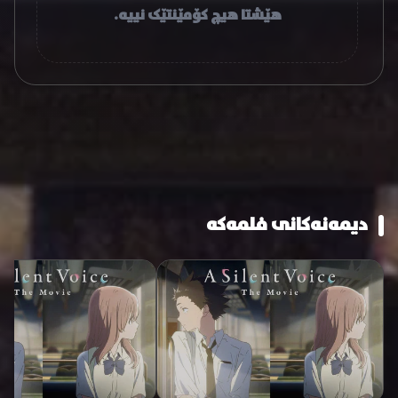
هێشتا هیچ کۆمێنتێک نییە.
دیمەنەکانی فلمەکە