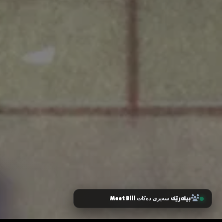
بینەرێک
Meet Bill
سەیری دەکات