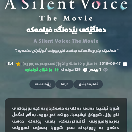
دەنگێکی بێدەنگ: فیلمەکە
A Silent Voice: The Movie
"هەندێک جار وەڵامەکە بەقەد فێربوونی گوێگرتن سادەیە."
8.4
2016-09-17
(9 ساڵ و 10 مانگ و 21 ڕۆژ لەمەوبەر دەرچووە)
1 بینەر
129 خولەک
بۆ خێزان گونجاوە
ئەنیمەیشن
دراما
ڕۆمانسی
شویا ئیشیدا دەست دەکات بە قسەکردن بە کچە نوێیەکەی
ناو پۆل، شووکۆ نیشیمیا، چونکە کەڕ بووە. بەڵام لەگەڵ
بەردەوامبوونی گاڵتەکردنەکە، باقی پۆلەکە دەست
دەکەن بە ڕووکردنە سەر شوویا بەهۆی نەبوونی