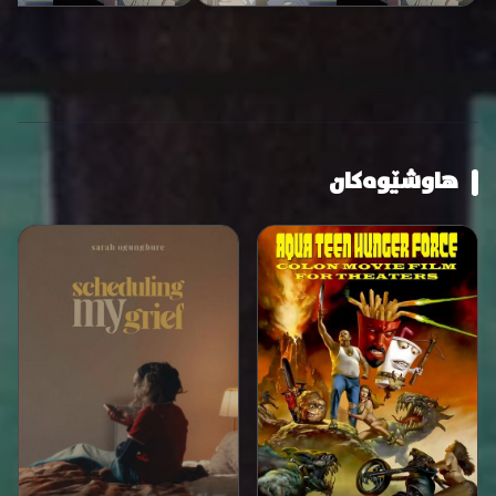
هاوشێوەکان