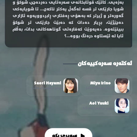
بەزەیی. کاتێک قوتابخانەی سەرەتایی دەردەچن، شوکۆ و
شویا جارێکی تر قسە لەگەڵ یەکتر ناکەن... تا شویایەکی
گەورەتر و ژیرتر کە بەهۆی ڕەفتاری ڕابردوویەوە ئازاری
دەچێژێت، بڕیار دەدات کە دەبێت جارێکی تر شوکۆ
ببینێتەوە. دەیەوێت کەفارەتی گوناهەکانی بدات، بەڵام
ئایا لە ئێستاوە درەنگ بووە...؟
ئەکتەرە سەرەکییەکان
Saori Hayami
Miyu Irino
شویا ئیشیدا (دەنگ)
شوکۆ نیشیمیا (دەنگ)
Aoi Yuuki
یوزورو نیشیمیا (دەنگ)
سەیری بکە