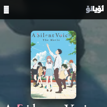
ئۆیا
نۆ