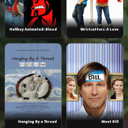
Hellboy Animated: Blood
Wristcutters: A Love
and Iron
Story
Hanging By a Thread
Meet Bill