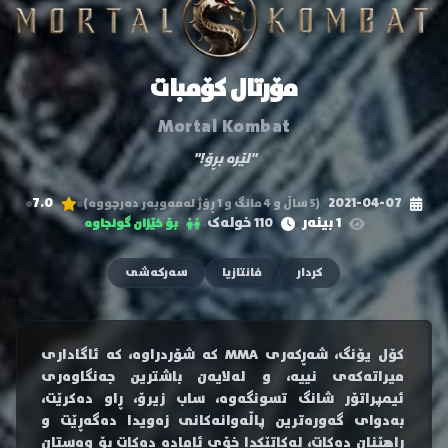
مۆرتال کۆمبات
Mortal Kombat
"لێرە بڕۆ!"
7.0
2021-04-07
(5 ساڵ و 4 مانگ و 1 ڕۆژ لەمەوبەر دەرچووە)
1 بینەر
110 خولەک
بۆ خێزان گونجاوە
کردار
فانتازیا
سەرکەشی
کۆل یۆنگ، شەڕکەری MMA کە شۆردراوە، کە ئاگاداری
میراتەکەی نییە، و لەلایەن باشترین جەنگاوەری
ئیمپراتۆر شانگ تسونگەوە، ساب زیرۆ، ڕاو دەکرێت،
بەدوای گەورەترین پاڵەوانەکانی زەویدا دەگەڕێت و
ڕاهێنان دەکات، لەکاتێکدا خۆی ئامادە دەکات بۆ وەستان