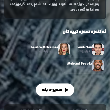
بەرامبەر دوژمنانی ئاوت وۆرلد لە شەڕێکی گرەوێکی
بەرزدا بۆ گەردوون.
ئەکتەرە سەرەکییەکان
Jessica McNamee
Lewis Tan
کۆل یۆنگ
سۆنیا بلاید
Mehcad Brooks
جاکس
سەیری بکە