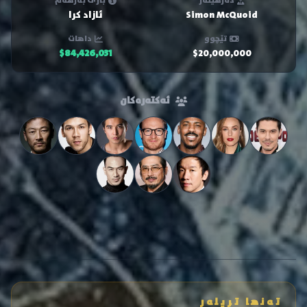
دەرهێنەر
باری بەرهەم
Simon McQuoid
ئازاد کرا
تێچوو
داهات
$84,426,031
$20,000,000
ئەکتەرەکان
تەنها تریلەر