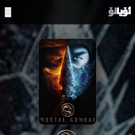
ئۆیا
نۆ