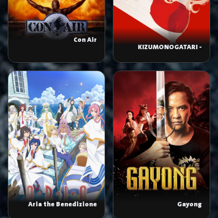
Con Air
KIZUMONOGATARI -
Koyomi Vamp-
Aria the Benedizione
Gayong