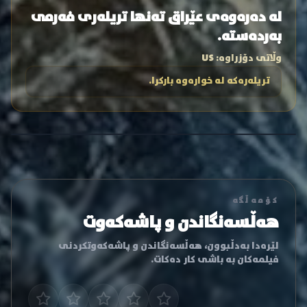
لە دەرەوەی عێراق تەنها تریلەری فەرمی
بەردەستە.
وڵاتی دۆزراوە:
US
تریلەرەکە لە خوارەوە بارکرا.
کۆمەڵگە
هەڵسەنگاندن و پاشەکەوت
لێرەدا بەدڵبوون، هەڵسەنگاندن و پاشەکەوتکردنی
فیلمەکان بە باشی کار دەکات.