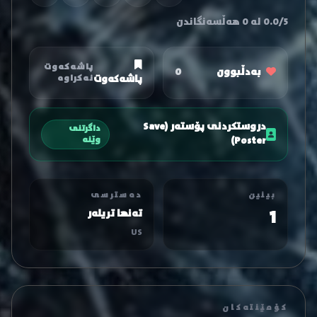
0.0/5 لە 0 هەڵسەنگاندن
پاشەکەوت
بەدڵبوون
0
پاشەکەوت
نەکراوە
دروستکردنی پۆستەر (Save
داگرتنی
Poster)
وێنە
بینین
دەسترسی
1
تەنها تریلەر
US
کۆمێنتەکان