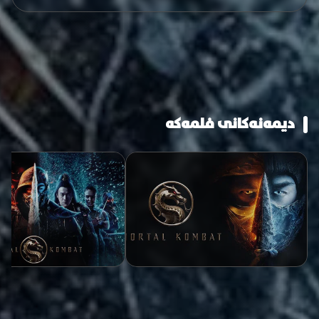
دیمەنەکانی فلمەکە