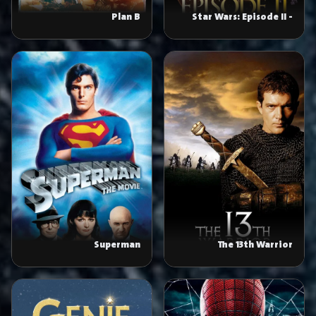
Plan B
Star Wars: Episode II -
Attack of the Clones
Superman
The 13th Warrior