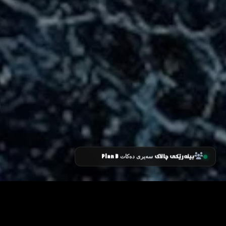
بینەرێکی چالاک
Plan B
سەیری دەکات
زانیاری سەرەکی
یاساکان