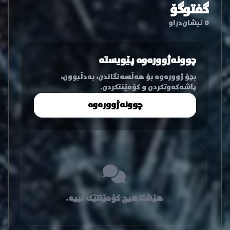
گفتوگۆ
0 نیشان‌دراو
چوونەژوورەوە پێویستە
بچۆ ژوورەوە بۆ هەڵسەنگاندن، بەدڵبوون،
پاشەکەوتکردن و کۆمێنتکردن.
چوونەژوورەوە
هێشتا هیچ کۆمێنتێک نییە.