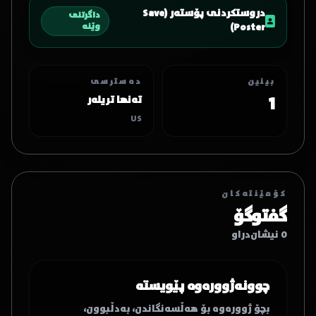
دروستکردنی پۆستەر (Save
داگرتنی
Poster)
وێنە
بینین
دەسترسی
1
تەنها تریلەر
US
کۆمێنتەکان
گفتوگۆ
0 نیشان‌دراو
چوونەژوورەوە پێویستە
بچۆ ژوورەوە بۆ هەڵسەنگاندن، بەدڵبوون،