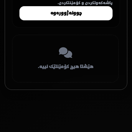
پاشەکەوتکردن و کۆمێنتکردن.
چوونەژوورەوە
هێشتا هیچ کۆمێنتێک نییە.