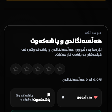
کۆمەڵگە
هەڵسەنگاندن و پاشەکەوت
لێرەدا بەدڵبوون، هەڵسەنگاندن و پاشەکەوتکردنی
فیلمەکان بە باشی کار دەکات.
0.0/5 لە 0 هەڵسەنگاندن
پاشەکەوت
بەدڵبوون
0
پاشەکەوت
نەکراوە