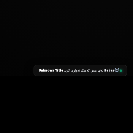
Unknown Title
Rebaz
تەنها پێش کەمێک تەواوی کرد:
زانیاری سەرەکی
یاساکان
پرسیارە باوەکان
مەرجەکانی بەکارهێنان
پەیوەندی کردن
پاراستنی زانیاریەکان
دەربارەی ئێمە
سیاسەتی کووکیز