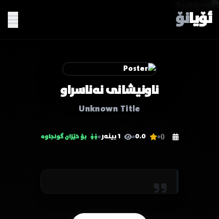
ئۆیا
نۆ
ناونیشانی نەناسراو
Unknown Title
0.0
1 بینەر
()
بۆ خێزان گونجاوە