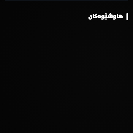
هاوشێوەکان