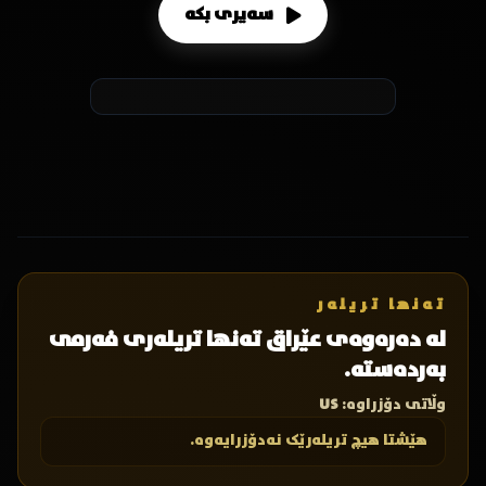
سەیری بکە
تەنها تریلەر
لە دەرەوەی عێراق تەنها تریلەری فەرمی
بەردەستە.
وڵاتی دۆزراوە:
US
هێشتا هیچ تریلەرێک نەدۆزرایەوە.