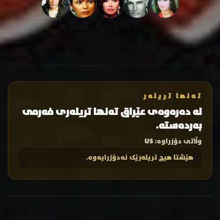
تەنها تریلەر
لە دەرەوەی عێراق تەنها تریلەری فەرمی
بەردەستە.
وڵاتی دۆزراوە:
US
هێشتا هیچ تریلەرێک نەدۆزرایەوە.