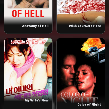
Anatomy of Hell
Wish You Were Here
My Wife's New
Color of Night
Experience