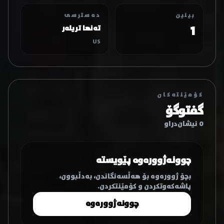
بینین
دەسترسی
1
تەنها تریلەر
US
کۆمێنتەکان
گفتوگۆ
0 نیشان‌دراو
چوونەژوورەوە پێویستە
بچۆ ژوورەوە بۆ هەڵسەنگاندن، بەدڵبوون،
پاشەکەوتکردن و کۆمێنتکردن.
چوونەژوورەوە