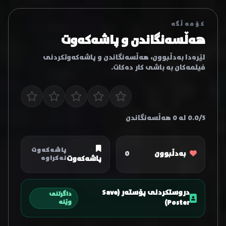
کۆمەڵگە
هەڵسەنگاندن و پاشەکەوت
لێرەدا بەدڵبوون، هەڵسەنگاندن و پاشەکەوتکردنی
فیلمەکان بە باشی کار دەکات.
0.0/5 لە 0 هەڵسەنگاندن
پاشەکەوت
بەدڵبوون
0
پاشەکەوت
نەکراوە
دروستکردنی پۆستەر (Save
داگرتنی
Poster)
وێنە