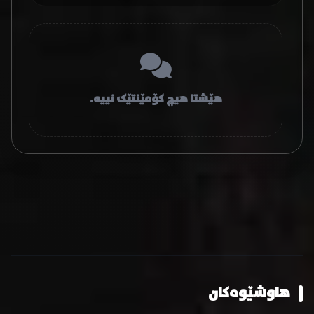
هێشتا هیچ کۆمێنتێک نییە.
هاوشێوەکان