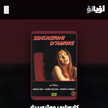
ئۆیا
نۆ
کاروباری مەترسیدار