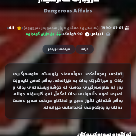
Dangerous Affairs
4.5
1990-01-01
(36 ساڵ و 7 مانگ و 8 ڕۆژ لەمەوبەر دەرچووە)
1 بینەر
90 خولەک
بۆ خێزان گونجاوە
دراما
فیلمی تریلەر
گەنجی ڕەچەڵەکی دەوڵەمەند پێویستە هاوسەرگیری
بکات و میراتگرێک بدات بە خێزانەکە. بەڵام کەس نایەوێت
بەر لە هاوسەرگیری دەست لە خۆشەویستەکەی بدات و
لەبری ئەوە دڵنەوایی بدات لەگەڵ ئەو گارسۆنە جوانە.
بەڵام شتەکان ئاڵۆز دەبن و لەناکاو مردنی سەیر دەست
دەکات بە بەرکەوتنی ئەندامانی خێزانەکە.
ئەکتەرە سەرەکییەکان