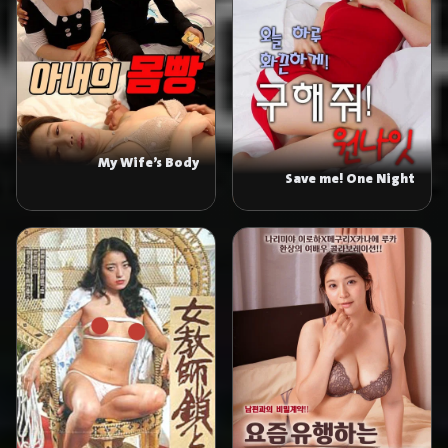
My Wife’s Body
Save me! One Night