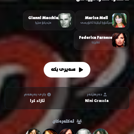
Gianni Macchia
Marisa Mell
سیگنۆرا ئیلێنا ئالۆیسی
مێدیکۆ سێرا
Federica Farnese
کلارێتا
سەیری بکە
دەرهێنەر
باری بەرهەم
Ninì Grassia
ئازاد کرا
ئەکتەرەکان