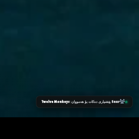
Twelve Monkeys
Snur
پێشنیاری دەکات بۆ هەمووان: