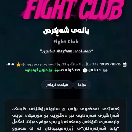
یانەی شەڕکردن
Fight Club
"فەسادی. Mayhem. سابون."
8.4
1999-10-15
(26 ساڵ و 9 مانگ و 23 ڕۆژ لەمەوبەر دەرچووە)
1 بینەر
139 خولەک
بۆ خێزان گونجاوە
دراما
فیلمی تریلەر
کەسێکی کەمخەوی بۆمب و سابونفرۆشێکی خلیسک،
شەڕانگێزی سەرەتایی نێر دەگۆڕێت بۆ فۆرمێکی نوێی
چارەسەری شۆککەر. چەمکەکەیان بەردەوام دەبێت، لەگەڵ
"یانە شەڕکەرەکان"ی ژێرزەمینییەکان کە لە هەموو