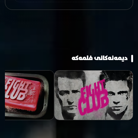
دیمەنەکانی فلمەکە