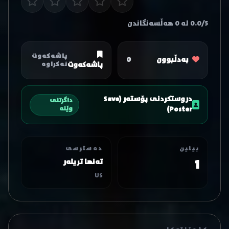
0.0/5 لە 0 هەڵسەنگاندن
پاشەکەوت
بەدڵبوون
0
پاشەکەوت
نەکراوە
دروستکردنی پۆستەر (Save
داگرتنی
Poster)
وێنە
بینین
دەسترسی
1
تەنها تریلەر
US