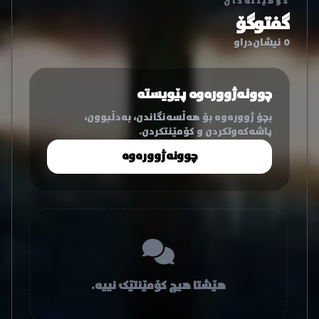
کۆمێنتەکان
گفتوگۆ
0 نیشان‌دراو
چوونەژوورەوە پێویستە
بچۆ ژوورەوە بۆ هەڵسەنگاندن، بەدڵبوون،
پاشەکەوتکردن و کۆمێنتکردن.
چوونەژوورەوە
هێشتا هیچ کۆمێنتێک نییە.