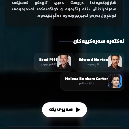
شارۆچکەیەکدا دروست دەبن، تاوەکو کەسێکی
سەرنجڕاکێش دێتە ڕێگرەوە و خولگەیەکی لەدەرەوەی
کۆنتڕۆڵ بەرەو لەبیرچوونەوە دەگڕێنێتەوە.
ئەکتەرە سەرەکییەکان
Brad Pitt
Edward Norton
گێڕەرەوە
تایلەر دوردن
Helena Bonham Carter
مارلا سینگەر
سەیری بکە