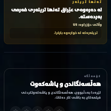
تەنها تریلەر
لە دەرەوەی عێراق تەنها تریلەری فەرمی
بەردەستە.
وڵاتی دۆزراوە:
US
تریلەرەکە لە خوارەوە بارکرا.
کۆمەڵگە
هەڵسەنگاندن و پاشەکەوت
لێرەدا بەدڵبوون، هەڵسەنگاندن و پاشەکەوتکردنی
فیلمەکان بە باشی کار دەکات.