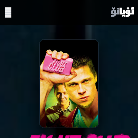
ئۆیا
نۆ