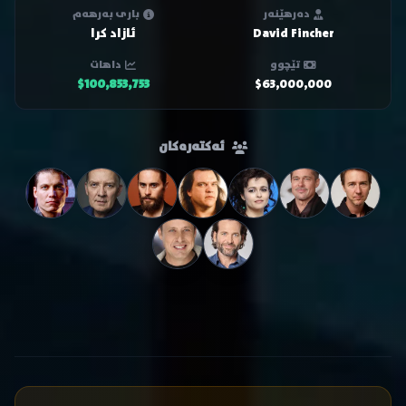
دەرهێنەر
باری بەرهەم
David Fincher
ئازاد کرا
تێچوو
داهات
$100,853,753
$63,000,000
ئەکتەرەکان