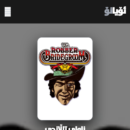
ئۆیا
نۆ
زاوای تاڵانچی