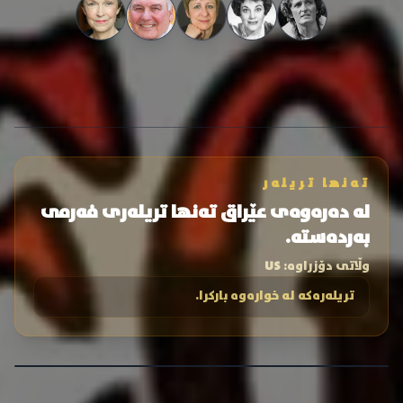
تەنها تریلەر
لە دەرەوەی عێراق تەنها تریلەری فەرمی
بەردەستە.
وڵاتی دۆزراوە:
US
تریلەرەکە لە خوارەوە بارکرا.