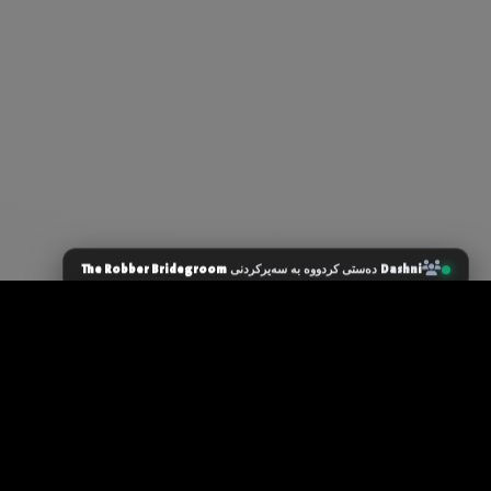
The Robber Bridegroom
Dashni
دەستی کردووە بە سەیرکردنی
زانیاری سەرەکی
یاساکان
پرسیارە باوەکان
مەرجەکانی بەکارهێنان
پەیوەندی کردن
پاراستنی زانیاریەکان
دەربارەی ئێمە
سیاسەتی کووکیز