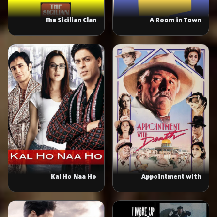
The Sicilian Clan
A Room in Town
Kal Ho Naa Ho
Appointment with
Death