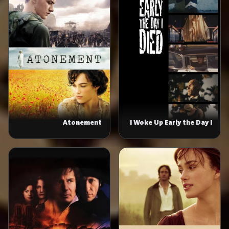
Atonement
I Woke Up Early the Day I
Died