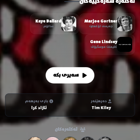
ئەکتەرە سەرەکییەکان
Kaye Ballard
Marjoe Gortner
جەیمی لۆکهارت
سالۆم
Gene Lindsey
کلیمنت موسگرۆڤ
سەیری بکە
دەرهێنەر
باری بەرهەم
Tim Kiley
ئازاد کرا
ئەکتەرەکان