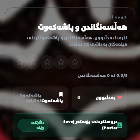
کۆمەڵگە
هەڵسەنگاندن و پاشەکەوت
لێرەدا بەدڵبوون، هەڵسەنگاندن و پاشەکەوتکردنی
فیلمەکان بە باشی کار دەکات.
0.0/5 لە 0 هەڵسەنگاندن
پاشەکەوت
بەدڵبوون
0
پاشەکەوت
نەکراوە
دروستکردنی پۆستەر (Save
داگرتنی
Poster)
وێنە