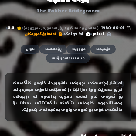
The Robber Bridegroom
0.0
1980-06-01
(46 ساڵ و 2 مانگ و 7 ڕۆژ لەمەوبەر دەرچووە)
1 بینەر
94 خولەک
تەنها بۆ گەورەکان
کۆمیدی
مووزیک
ڕۆمانسی
تاوان
فیلمی تەلەفزیۆنی
لە شارۆچکەیەکی بچووکی باشووردا، خاوەن کێڵگەیەک
فریو دەدرێت و وا دەزانێت دز کەسێکی نامۆی میهرەبانە.
بۆ ئەوەی ئەو کەسە نامۆیە بداتەوە کە دزییەکی
وەستاندووە، خاوەنی کێڵگەکە بانگهێشتی دەکات بۆ
ماڵەکەی خۆی بۆ ئەوەی چاوی بە کچەکەی بکەوێت.