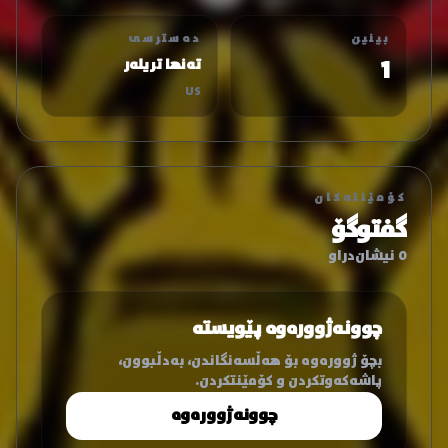
بینین
دەسترسی
1
تەنها تریلەر
US
کۆمێنتەکان
گفتوگۆ
0 نیشان‌دراو
چوونەژوورەوە پێویستە
بچۆ ژوورەوە بۆ هەڵسەنگاندن، بەدڵبوون،
پاشەکەوتکردن و کۆمێنتکردن.
چوونەژوورەوە