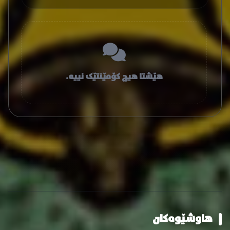
هێشتا هیچ کۆمێنتێک نییە.
هاوشێوەکان