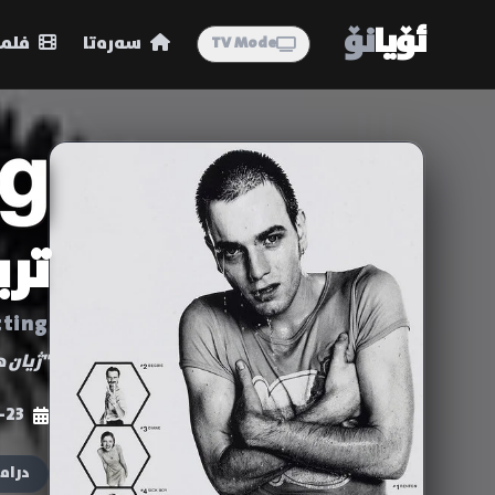
ئۆیا
نۆ
سەرەتا
فلمە
TV Mode
تر
tting
"ژیان ه
-23
دراما