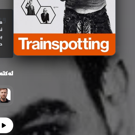
م
ن
ب
د
ئەکتە