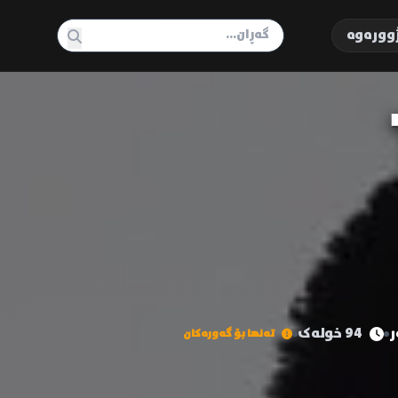
وورەوە
94 خولەک
تەنها بۆ گەورەکان