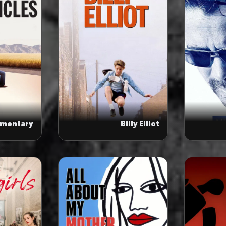
ementary
Billy Elliot
Particles