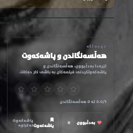
کۆمەڵگە
هەڵسەنگاندن و پاشەکەوت
لێرەدا بەدڵبوون، هەڵسەنگاندن و
پاشەکەوتکردنی فیلمەکان بە باشی کار دەکات.
0.0/5 لە 0 هەڵسەنگاندن
پاشەکەوت
بەدڵبوون
0
پاشەکەوت
نەکراوە