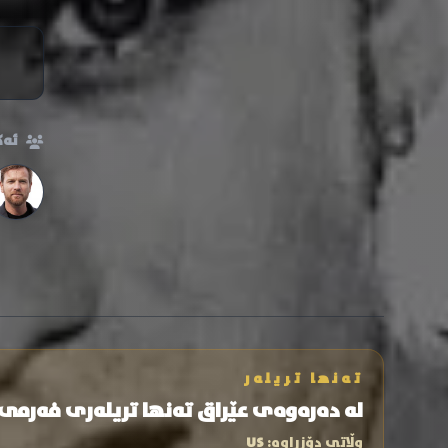
ئەک
تەنها تریلەر
لە دەرەوەی عێراق تەنها تریلەری فەرمی
وڵاتی دۆزراوە:
US