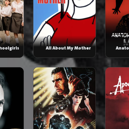
hoolgirls
All About My Mother
Anato