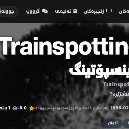
کان
زنجیرەکان
ئەنیمی
گرووپ
چوونەژ
ینسپۆتینگ
Trainspo
ەڵبژێرە."
1996-02
8.0
1 بینەر
(30 ساڵ و 5 مانگ و 12 ڕۆژ لەمەوبەر دەرچووە)
تاوان