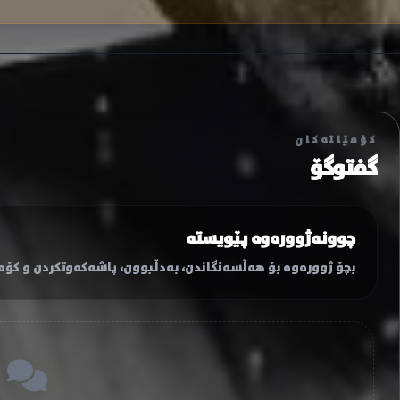
کۆمێنتەکان
گفتوگۆ
چوونەژوورەوە پێویستە
بچۆ ژوورەوە بۆ هەڵسەنگاندن، بەدڵبوون، پاشەکەوتکردن و کۆمێ