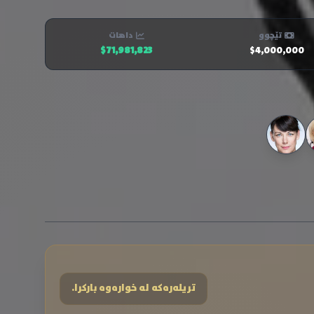
تێچوو
داهات
$71,981,823
$4,000,000
تریلەرەکە لە خوارەوە بارکرا.