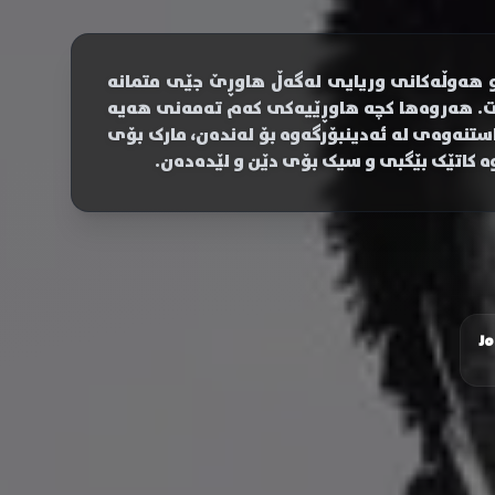
 و هەوڵەکانی وریایی لەگەڵ هاوڕێ جێی متمانە
کات. هەروەها کچە هاوڕێیەکی کەم تەمەنی هەیە
واستنەوەی لە ئەدینبۆرگەوە بۆ لەندەن، مارک بۆی
وە کاتێک بێگبی و سیک بۆی دێن و لێدەدەن.
Jo