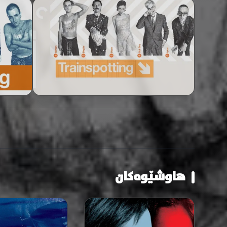
هاوشێوەکان