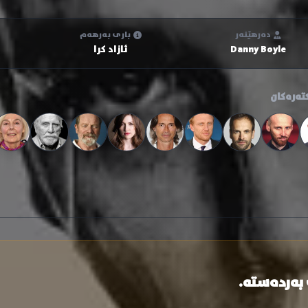
دەرهێنەر
باری بەرهەم
Danny Boyle
ئازاد کرا
تەرەکان
 بەردەستە.