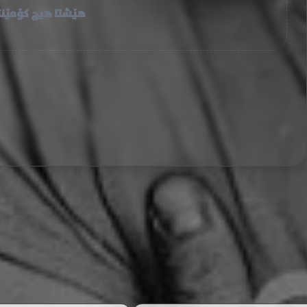
هێشتا هیچ کۆمێنت