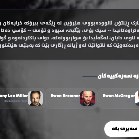
ارک ڕێنتۆن ئالوودەبووی هێرۆین لە ڕێگەی بیرۆکە خراپەکان
ەکراوەکانیدا -- سیک بۆی، بێگبی، سپود و تۆمی -- کۆسپ دە
ە ناوی دایان، لەگەڵیدا بۆ سواربوونەکە. دوای پاککردنەوە و گ
ەردەکەوێت کە ناتوانێت لەو ژیانە ڕزگاری بێت کە بەجێی هێشتو
رە سەرەکییەکان
nny Lee Miller
Ewen Bremner
Ewan McGregor
ڕێنتۆن
سپود
کوڕە نەخۆشەکە
سەیری بکە