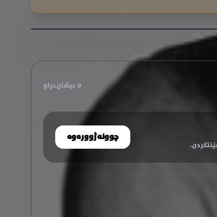
0 نیشان‌دراو
چوونەژوورەوە
نتکردن.