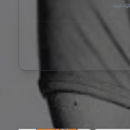
ێک نییە.