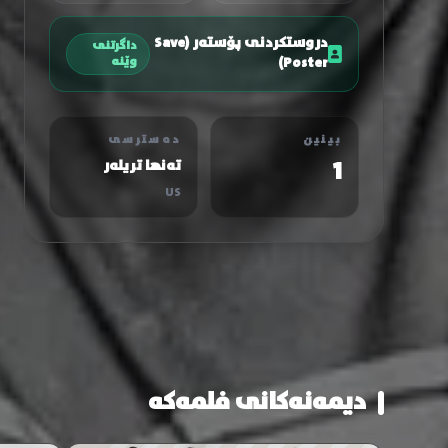
دروستکردنی پۆستەر (Save
داگرتنی
Poster)
وێنە
بینین
دەسترسی
1
تەنها تریلەر
US
دیمەنەکانی فلمەکە