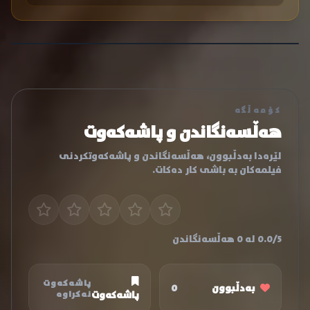
کۆمەڵگە
هەڵسەنگاندن و پاشەکەوت
لێرەدا بەدڵبوون، هەڵسەنگاندن و پاشەکەوتکردنی
فیلمەکان بە باشی کار دەکات.
0.0/5 لە 0 هەڵسەنگاندن
پاشەکەوت
بەدڵبوون
0
پاشەکەوت
نەکراوە