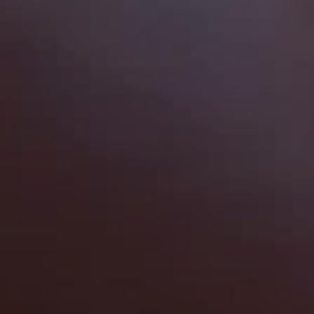
Fear
Dashni
دەستی کردووە بە سەیرکردنی