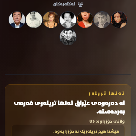
ئەکتەرەکان
تەنها تریلەر
لە دەرەوەی عێراق تەنها تریلەری فەرمی
بەردەستە.
وڵاتی دۆزراوە:
US
هێشتا هیچ تریلەرێک نەدۆزرایەوە.