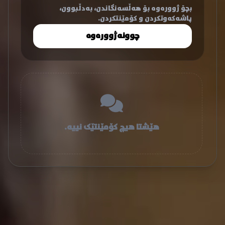
بچۆ ژوورەوە بۆ هەڵسەنگاندن، بەدڵبوون،
پاشەکەوتکردن و کۆمێنتکردن.
چوونەژوورەوە
هێشتا هیچ کۆمێنتێک نییە.