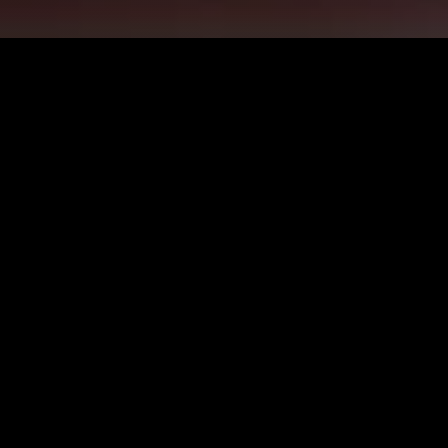
زانیاری سەرەکی
یاساکان
پرسیارە باوەکان
مەرجەکانی بەکارهێنان
پەیوەندی کردن
پاراستنی زانیاریەکان
دەربارەی ئێمە
سیاسەتی کووکیز
ئۆیا
نۆ
گرنگ
باری خزمەتگوزارییەکان
یەکەمین و گەورەترین وێبسایتی
کوردی بۆ فیلم و زنجیرە
نوێکارییەکان
جیهانییەکان بە ژێرنووس و
دۆبلاژی کوردی. خێراترین
وەرمگێڕەکانمان
سیستەمی وەرگێڕان بەبێ ڕێکلام.