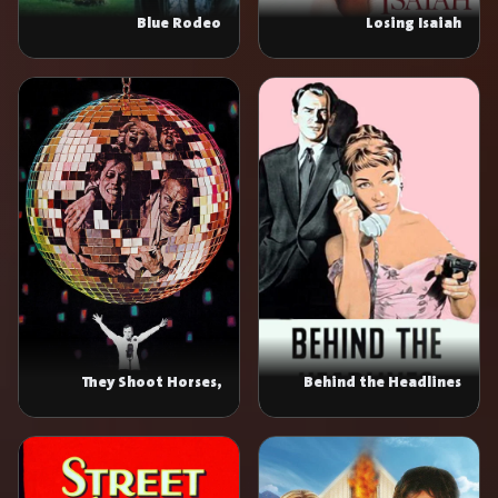
Blue Rodeo
Losing Isaiah
They Shoot Horses,
Behind the Headlines
Don't They?