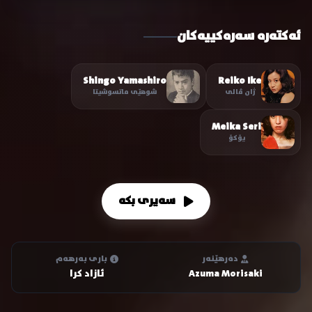
ئەکتەرە سەرەکییەکان
Shingo Yamashiro
Reiko Ike
ژان ڤالی
شوهێی ماتسوشیتا
Meika Seri
یۆکۆ
سەیری بکە
دەرهێنەر
باری بەرهەم
Azuma Morisaki
ئازاد کرا