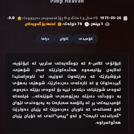
Pimp Heaven
3.0
1975-05-24
(51 ساڵ و 2 مانگ و 15 ڕۆژ لەمەوبەر دەرچووە)
1 بینەر
78 خولەک
تەنها بۆ گەورەکان
کۆمیدی
تاوان
دراما
کیۆتۆی کلاس-A کە جومگەیەکی ستریپ لە کیۆتۆیە،
لەلایەن پۆلیسەوە هەڵدەکوترێتە سەر. شۆهێی،
فرۆشیارێک کە بەڕێکەوت لەوێیە، لە ناوەڕاستیدا
گیردەخوات و لە کارەکەی دەردەکرێت. شوهێی بەهۆی
ئەوەی شوێنێکی دیکەی نییە بۆ ئەوەی بچێتە دەرەوە،
بە دوودڵی دەبێتە بەڕێوەبەری شوێنەکە... فیلمەکە
کۆمیدییەکی پڕ لە پاتۆسە سەبارەت بە پەیوەندی نێوان
ئەو کەسانەی کە ناویان دەردەچێت کە پێیان دەوترێت
"گەیاندنی تایبەت" و ئەو "پیمپ"انەی کە خۆیان پێیان
هەڵواسراوە.