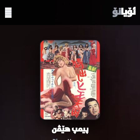
ئۆیا
نۆ
پیمپ هێڤن