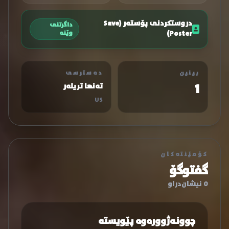
دروستکردنی پۆستەر (Save
داگرتنی
Poster)
وێنە
بینین
دەسترسی
1
تەنها تریلەر
US
کۆمێنتەکان
گفتوگۆ
0 نیشان‌دراو
چوونەژوورەوە پێویستە