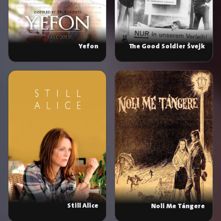
Yefon
The Good Soldier Švejk
Still Alice
Noli Me Tángere