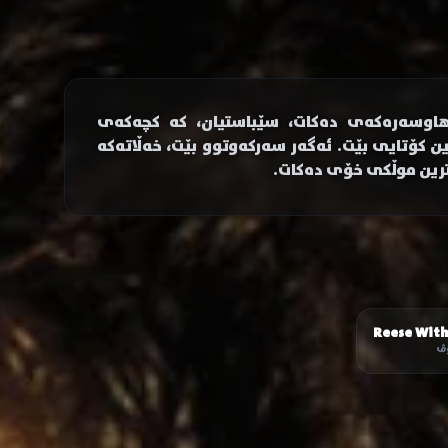
ا ھاوسەرەکەی دەکات، سێباستیان، کە کچەکەی
 کۆتایی بێت. ئەگەر سەرکەوتوو بێت، خەڵاتەکە
خترین موڵکی خۆی دەکات.
Reese Wit
ۆڤ