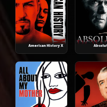
American History X
Absolu