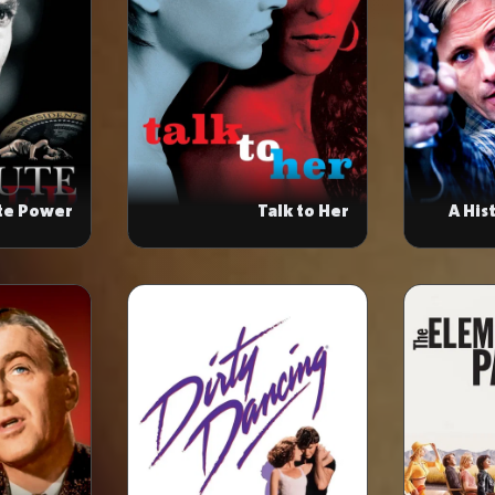
te Power
Talk to Her
A His