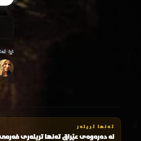
ئەک
تەنها تریلەر
لە دەرەوەی عێراق تەنها تریلەری فەرمی