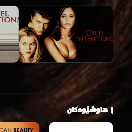
هاوشێوەکان