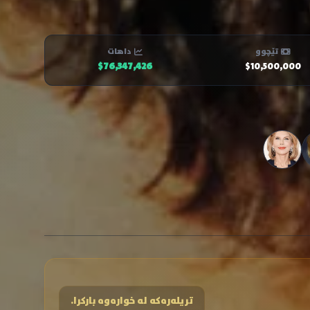
تێچوو
داهات
$76,347,426
$10,500,000
تریلەرەکە لە خوارەوە بارکرا.