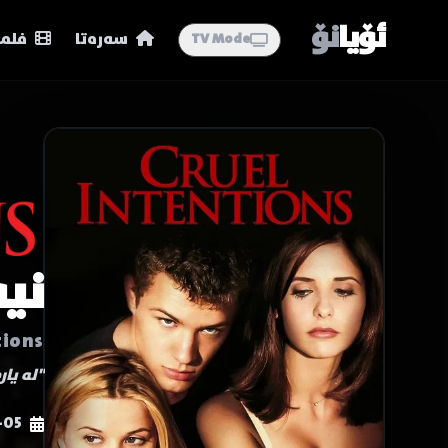
ئۆیا
نۆ
سەرەتا
فلمە
TV Mode
نیە
tions
"لە یا
-05