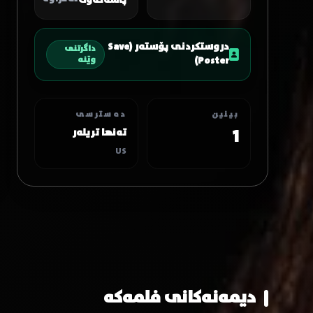
پاشەکەوت
دروستکردنی پۆستەر (Save
داگرتنی
Poster)
وێنە
بینین
دەسترسی
1
تەنها تریلەر
US
دیمەنەکانی فلمەکە