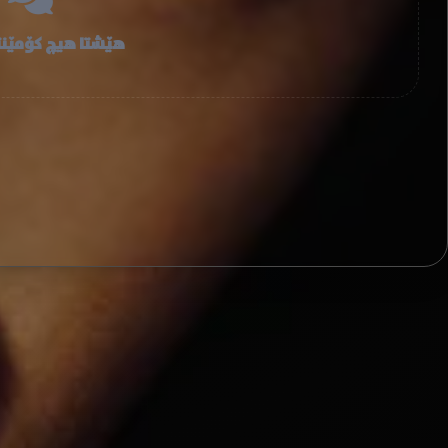
هێشتا هیچ کۆمێنت