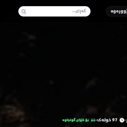
وورەوە
97 خولەک
بۆ خێزان گونجاوە