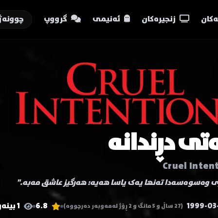
کان
زنجیرەکان
ئەنیمی
گرووپ
چوونەژ
تی دڕندانە
Cruel Inten
ری وەسوەسەدا تەنها یەک یاسا هەیە: هەرگیز عاشق مەبە."
1999-03
6.8
1 بینەر
(27 ساڵ و 5 مانگ و 2 ڕۆژ لەمەوبەر دەرچووە)