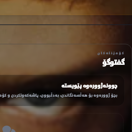
کۆمێنتەکان
گفتوگۆ
چوونەژوورەوە پێویستە
بچۆ ژوورەوە بۆ هەڵسەنگاندن، بەدڵبوون، پاشەکەوتکردن و کۆمێ