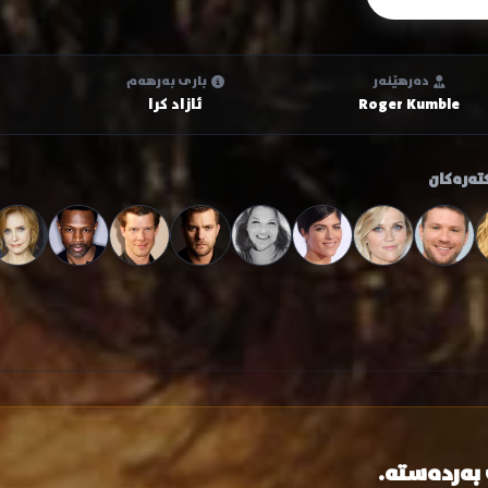
دەرهێنەر
باری بەرهەم
Roger Kumble
ئازاد کرا
تەرەکان
 بەردەستە.