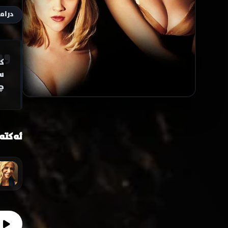
دراما
ک
س
چ
ئەکتە