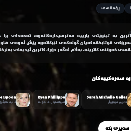
ڕۆمانسی
اترین بە تینوێتی یارییە مەترسیدارەکانەوە، تەحەدای بر
ەرۆکی قوتابخانەکەیان گوڵەکەی لێبکاتەوە پێش ئەوەی هاوین
انسی خەوتنی کاترینە. بەڵام ئەگەر دۆڕا، کاترین ئیدیعای بەنر
رە سەرەکییەکان
herspoon
Ryan Phillippe
Sarah Michelle Gellar
کاترین مێرتویڵ
سێباستیان ڤالمۆنت
ئانێت هارگر
سەیری بکە