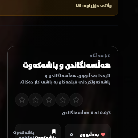
وڵاتی دۆزراوە:
US
کۆمەڵگە
هەڵسەنگاندن و پاشەکەوت
لێرەدا بەدڵبوون، هەڵسەنگاندن و
پاشەکەوتکردنی فیلمەکان بە باشی کار دەکات.
0.0/5 لە 0 هەڵسەنگاندن
پاشەکەوت
بەدڵبوون
0
نەکراوە