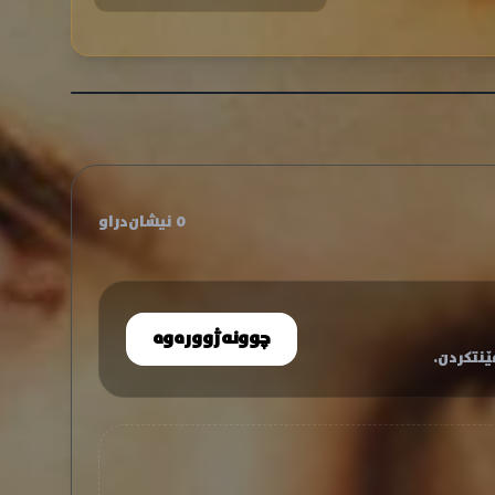
0 نیشان‌دراو
چوونەژوورەوە
نتکردن.