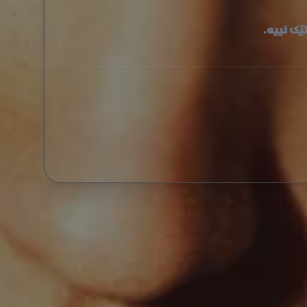
ێک نییە.