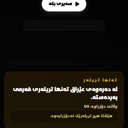
سەیری بکە
تەنها تریلەر
لە دەرەوەی عێراق تەنها تریلەری فەرمی
بەردەستە.
وڵاتی دۆزراوە:
US
هێشتا هیچ تریلەرێک نەدۆزرایەوە.