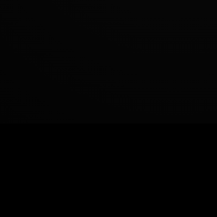
زانیاری سەرەکی
یاساکان
پرسیارە باوەکان
مەرجەکانی بەکارهێنان
پەیوەندی کردن
پاراستنی زانیاریەکان
دەربارەی ئێمە
سیاسەتی کووکیز