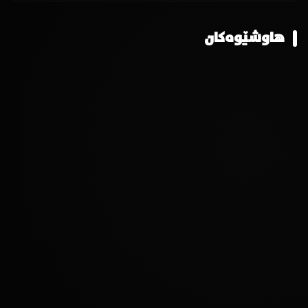
هاوشێوەکان