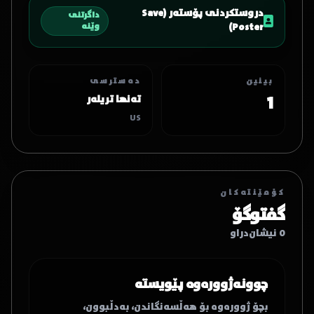
دروستکردنی پۆستەر (Save
داگرتنی
Poster)
وێنە
بینین
دەسترسی
1
تەنها تریلەر
US
کۆمێنتەکان
گفتوگۆ
0 نیشان‌دراو
چوونەژوورەوە پێویستە
بچۆ ژوورەوە بۆ هەڵسەنگاندن، بەدڵبوون،