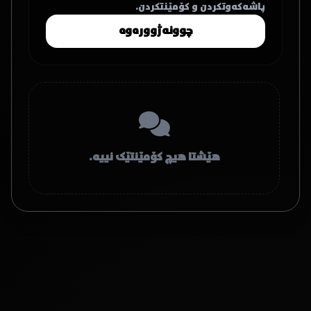
پاشەکەوتکردن و کۆمێنتکردن.
چوونەژوورەوە
هێشتا هیچ کۆمێنتێک نییە.