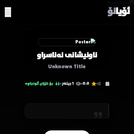
ئۆیا
نۆ
ناونیشانی نەناسراو
Unknown Title
0.0
1 بینەر
()
بۆ خێزان گونجاوە