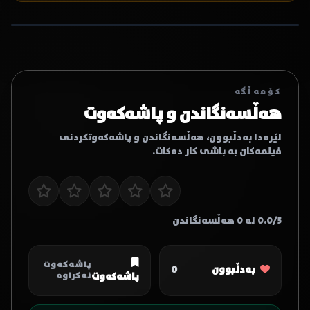
کۆمەڵگە
هەڵسەنگاندن و پاشەکەوت
لێرەدا بەدڵبوون، هەڵسەنگاندن و پاشەکەوتکردنی
فیلمەکان بە باشی کار دەکات.
0.0/5 لە 0 هەڵسەنگاندن
پاشەکەوت
بەدڵبوون
0
پاشەکەوت
نەکراوە