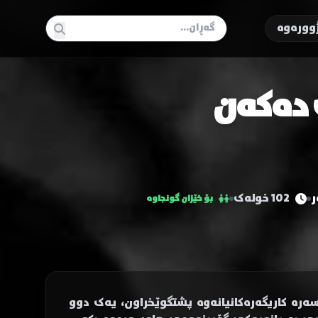
وورەوە
102 خولەک
بۆ خێزان گونجاوە
سەرە کاریگەرەکانیانەوە پشتگوێخراون، یەک دوو