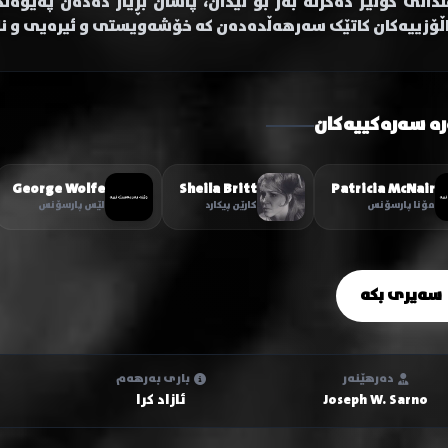
نداڵی کۆلێژ دەگرنە بەر بۆ لێدان، پاشان بڕیار دەدەن پەیو
اڵۆزییەکان کاتێک سەرهەڵدەدەن کە خۆشەویستی و ئیرەیی و ن
رە سەرەکییەکان
George Wolfe
Sheila Britt
Patricia McNair
مۆنا پارسۆنس
کارێن پیکارد
لێس پارسۆنس
سەیری بکە
دەرهێنەر
باری بەرهەم
Joseph W. Sarno
ئازاد کرا