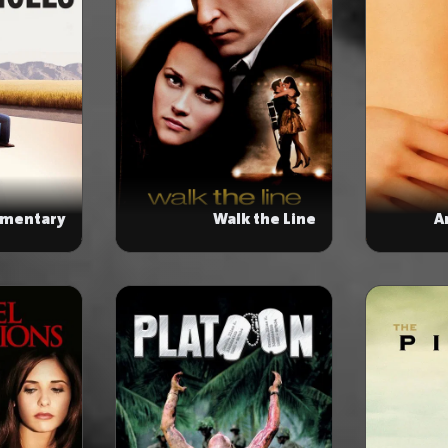
ementary
Walk the Line
A
Particles