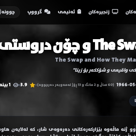
کان
زنجیرەکان
ئەنیمی
گرووپ
چوونەژ
T و چۆن دروستی دەکەن
The Swap and How They Ma
ێکی واقیعی و شۆککەر بۆ زینا"
1966-05
3.9
1 بینەر
(60 ساڵ و 2 مانگ و 13 ڕۆژ لەمەوبەر دەرچووە)
وو ژنە ماڵەوە بێزارکەرەکانی دەرەوەی شار، کە لەلایەن هاو