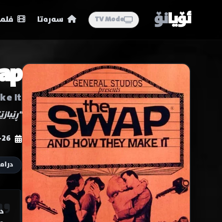
ئۆیا
نۆ
سەرەتا
فلمە
TV Mode
he Swap
ke It
"ڕێباز
-26
دراما
د