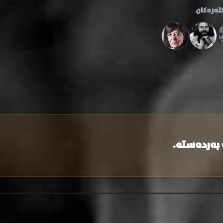
تەرەکان
 بەردەستە.