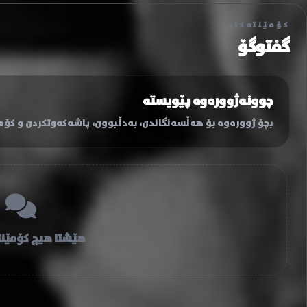
کۆمێنتەکان
گفتوگۆ
چوونەژوورەوە پێویستە
بچۆ ژوورەوە بۆ هەڵسەنگاندن، بەدڵبوون، پاشەکەوتکردن و کۆمێ
هێشتا هیچ کۆمێنت