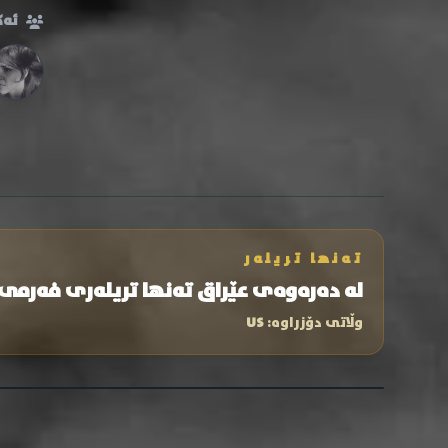
ئەک
تەنها تریلەر
لە دەرەوەی عێراق تەنها تریلەری فەرمی
وڵاتی دۆزراوە:
US