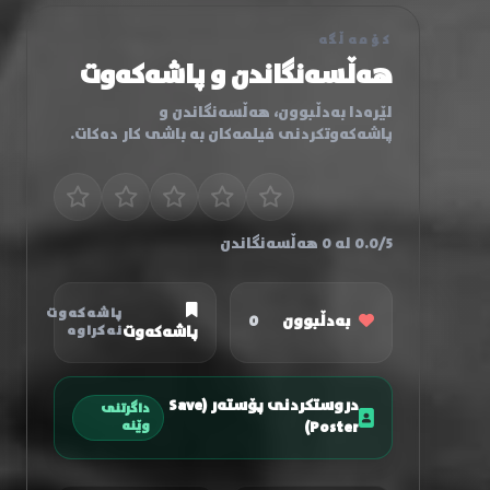
کۆمەڵگە
هەڵسەنگاندن و پاشەکەوت
لێرەدا بەدڵبوون، هەڵسەنگاندن و
پاشەکەوتکردنی فیلمەکان بە باشی کار دەکات.
0.0/5 لە 0 هەڵسەنگاندن
پاشەکەوت
بەدڵبوون
0
پاشەکەوت
نەکراوە
دروستکردنی پۆستەر (Save
داگرتنی
Poster)
وێنە