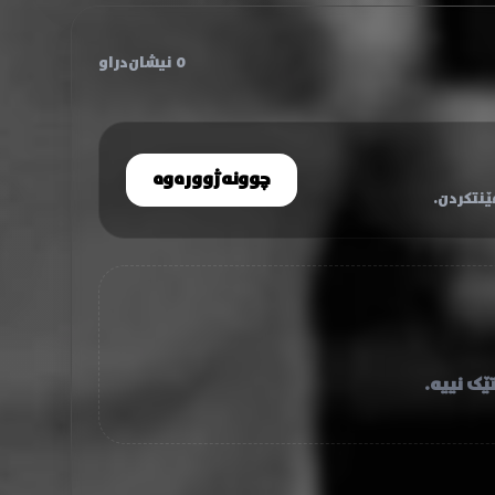
0 نیشان‌دراو
چوونەژوورەوە
نتکردن.
ێک نییە.