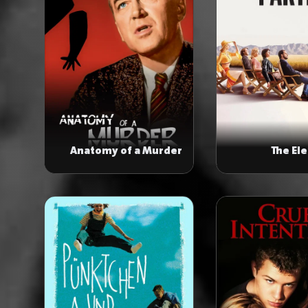
Anatomy of a Murder
The El