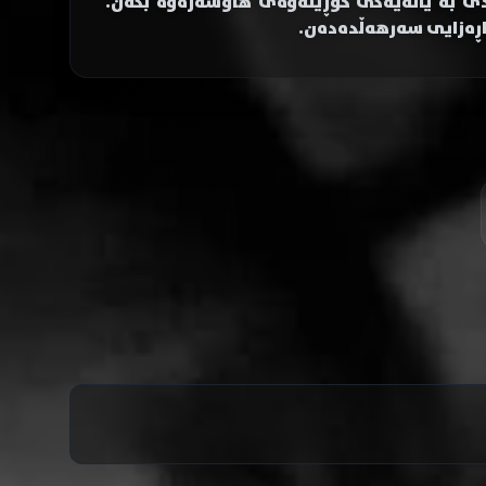
ەندی بە یانەیەکی گۆڕینەوەی هاوسەرەوە بکەن.
اڕەزایی سەرهەڵدەدەن.