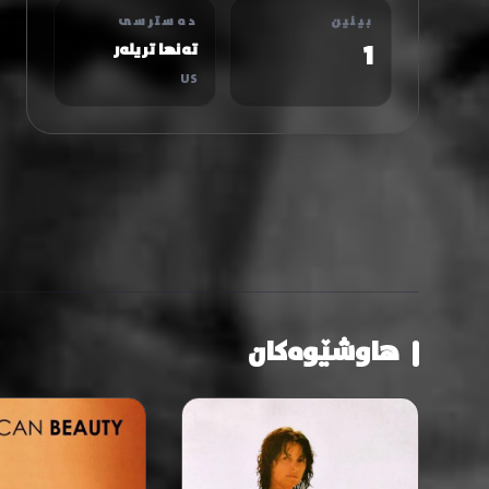
بینین
دەسترسی
1
تەنها تریلەر
US
هاوشێوەکان