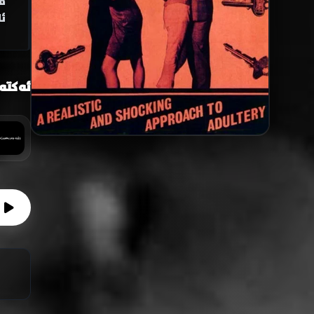
م
ئ
ئەکتە