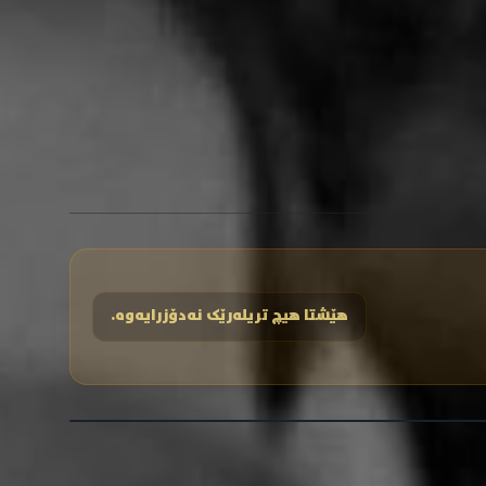
هێشتا هیچ تریلەرێک نەدۆزرایەوە.