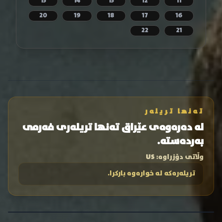
15
14
13
12
11
20
19
18
17
16
22
21
تەنها تریلەر
لە دەرەوەی عێراق تەنها تریلەری فەرمی
بەردەستە.
وڵاتی دۆزراوە:
US
تریلەرەکە لە خوارەوە بارکرا.