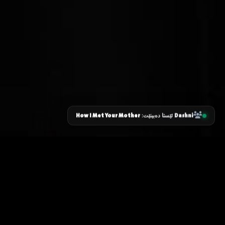
How I Met Your Mother
Dashni
ئێستا دەبینێت:
زانیاری سەرەکی
یاساکان
پرسیارە باوەکان
مەرجەکانی بەکارهێنان
پەیوەندی کردن
پاراستنی زانیاریەکان