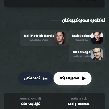
ئەکتەرە سەرەکییەکان
Neil Patrick Harris
Josh Radnor
تێد مۆسبی
بارنی ستینسۆن
Jason Segel
مارشال ئێریکسن
سەیری بکە
ئەڵقەکان
دەرهێنەر
باری بەرهەم
Craig Thomas
کۆتایی هات