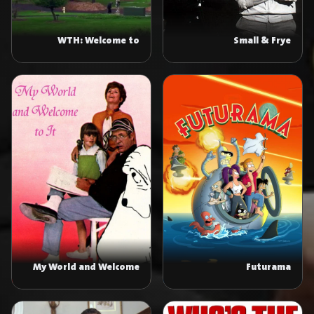
WTH: Welcome to
Small & Frye
Howler
My World and Welcome
Futurama
to It