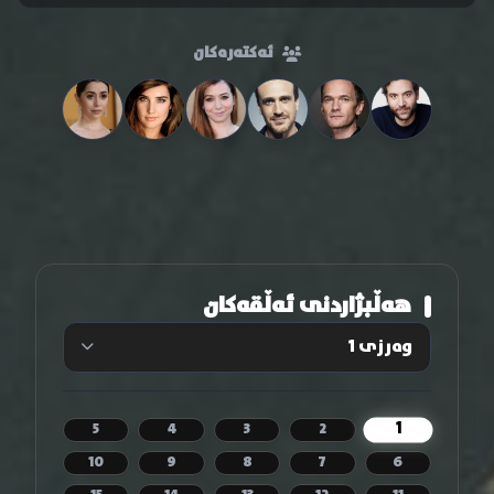
ئەکتەرەکان
هەڵبژاردنی ئەڵقەکان
1
5
4
3
2
10
9
8
7
6