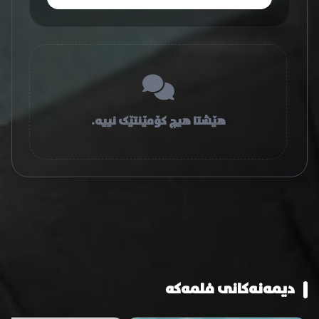
هێشتا هیچ کۆمێنتێک نییە.
دیمەنەکانی فلمەکە