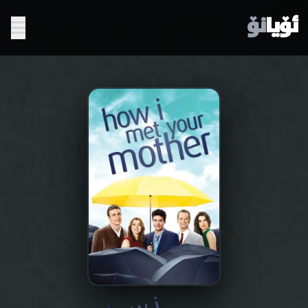
ئۆیا
نۆ