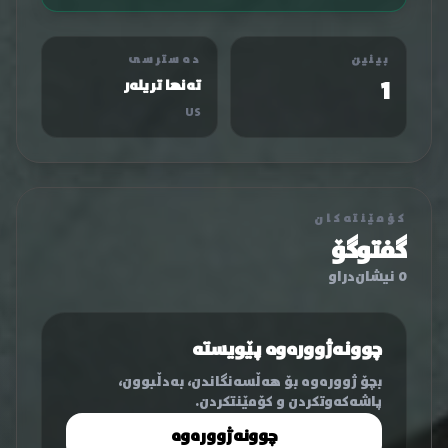
بینین
دەسترسی
1
تەنها تریلەر
US
کۆمێنتەکان
گفتوگۆ
0 نیشان‌دراو
چوونەژوورەوە پێویستە
بچۆ ژوورەوە بۆ هەڵسەنگاندن، بەدڵبوون،
پاشەکەوتکردن و کۆمێنتکردن.
چوونەژوورەوە