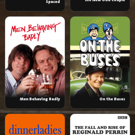
The New Odd Couple
Spaced
Men Behaving Badly
On the Buses