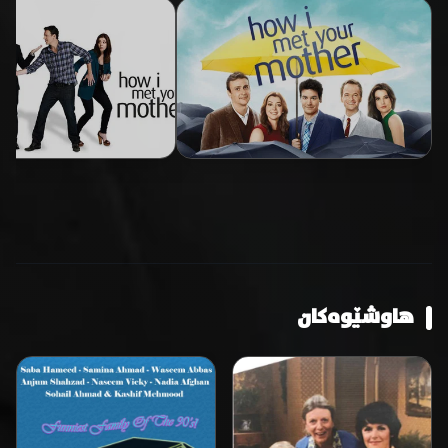
هاوشێوەکان