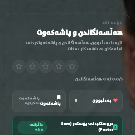
کۆمەڵگە
هەڵسەنگاندن و پاشەکەوت
لێرەدا بەدڵبوون، هەڵسەنگاندن و پاشەکەوتکردنی
فیلمەکان بە باشی کار دەکات.
0.0/5 لە 0 هەڵسەنگاندن
پاشەکەوت
بەدڵبوون
0
پاشەکەوت
نەکراوە
دروستکردنی پۆستەر (Save
داگرتنی
Poster)
وێنە