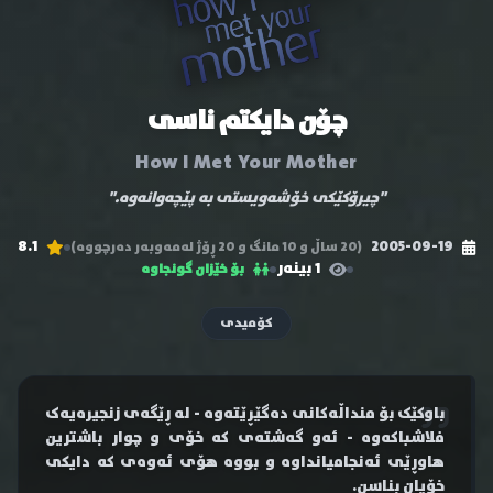
چۆن دایکتم ناسی
How I Met Your Mother
"چیرۆکێکی خۆشەویستی بە پێچەوانەوە."
8.1
2005-09-19
(20 ساڵ و 10 مانگ و 20 ڕۆژ لەمەوبەر دەرچووە)
1 بینەر
بۆ خێزان گونجاوە
کۆمیدی
باوکێک بۆ منداڵەکانی دەگێڕێتەوە - لە ڕێگەی زنجیرەیەک
فلاشباکەوە - ئەو گەشتەی کە خۆی و چوار باشترین
هاوڕێی ئەنجامیانداوە و بووە هۆی ئەوەی کە دایکی
خۆیان بناسن.