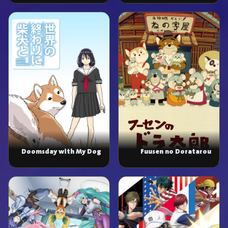
Doomsday with My Dog
Fuusen no Doratarou