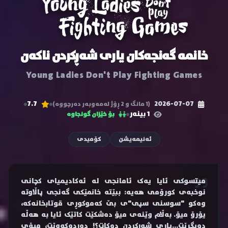
خانمە گەنجەکان یاری شەڕکردن ناکەن
Young Ladies Don't Play Fighting Games
7.7
2026-07-07
(1 مانگ و 2 ڕۆژ لەمەوبەر دەرچووە)
1 بینەر
بۆ خێزان گونجاوە
ئەنیمەیشن
کۆمیدی
میتسوکی ئایا یەک ئامانجی لە ئەکادیمیای کچانی
نوخبەی کورۆمی هەیە: ببێتە خانمێکی گەنجی پاڵاوتە
وەکو "سوسنی سپی"ی بێ کەموکوڕی قوتابخانەکە،
یۆرۆ میۆ. بەڵام وێنەی میۆ دەشکێت کاتێک ئایا بە هەڵە
دەیگرێت...یاری شەڕکردن دەکات؟! دەردەکەوێت، میۆی