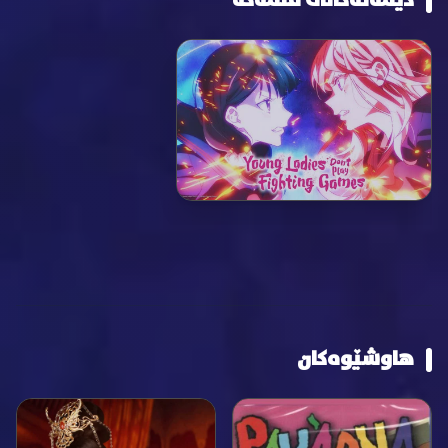
دیمەنەکانی فلمەکە
هاوشێوەکان