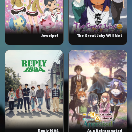
Jewelpet
The Great Jahy Will Not
Be Defeated!
Reply 1994
As a Reincarnated