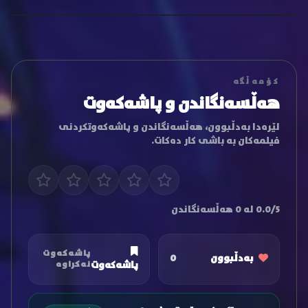
کۆمەڵگە
هەڵسەنگاندن و پاشەکەوت
لێرەدا بەدڵبوون، هەڵسەنگاندن و پاشەکەوتکردنی
فیلمەکان بە باشی کار دەکات.
0.0/5 لە 0 هەڵسەنگاندن
پاشەکەوت
بەدڵبوون
0
پاشەکەوت
نەکراوە