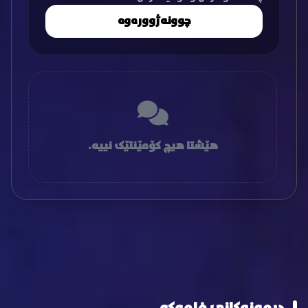
چوونەژوورەوە
هێشتا هیچ کۆمێنتێک نییە.