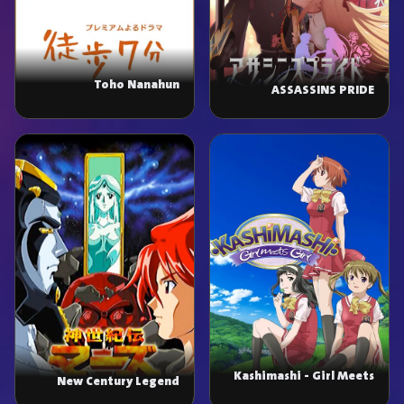
Toho Nanahun
ASSASSINS PRIDE
Kashimashi - Girl Meets
New Century Legend
Girl
Mars