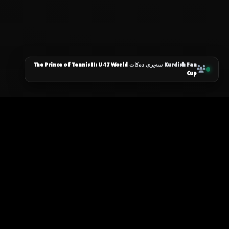
The Prince of Tennis II: U-17 World
Kurdish Fan
سەیری دەکات
Cup
زانیاری سەرەکی
یاساکان
پرسیارە باوەکان
مەرجەکانی بەکارهێنان
پەیوەندی کردن
پاراستنی زانیاریەکان
دەربارەی ئێمە
سیاسەتی کووکیز
ئۆیا
نۆ
گرنگ