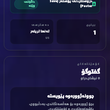
دروستکردنی پۆستەر (Save
داگرتنی
Poster)
وێنە
بینین
دەسترسی
1
تەنها تریلەر
US
کۆمێنتەکان
گفتوگۆ
0 نیشان‌دراو
چوونەژوورەوە پێویستە
بچۆ ژوورەوە بۆ هەڵسەنگاندن، بەدڵبوون،
پاشەکەوتکردن و کۆمێنتکردن.