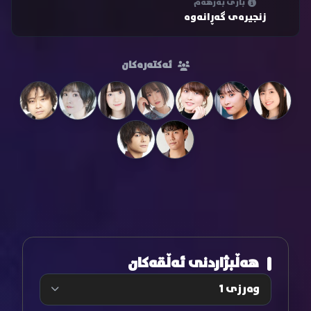
باری بەرهەم
زنجیرەی گەڕانەوە
ئەکتەرەکان
هەڵبژاردنی ئەڵقەکان