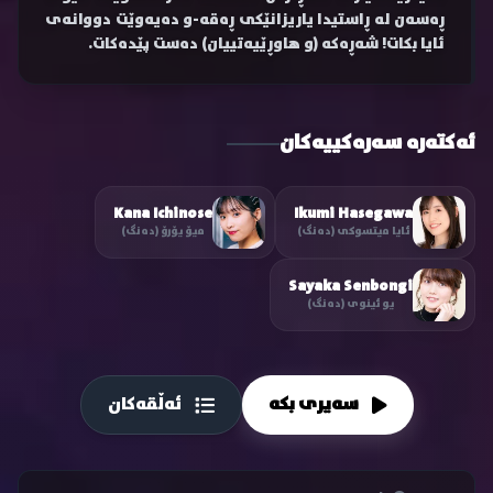
ڕەسەن لە ڕاستیدا یاریزانێکی ڕەقە-و دەیەوێت دووانەی
ئایا بکات! شەڕەکە (و هاوڕێیەتییان) دەست پێدەکات.
ئەکتەرە سەرەکییەکان
Kana Ichinose
Ikumi Hasegawa
ئایا میتسوکی (دەنگ)
میۆ یۆرۆ (دەنگ)
Sayaka Senbongi
یو ئینوی (دەنگ)
سەیری بکە
ئەڵقەکان