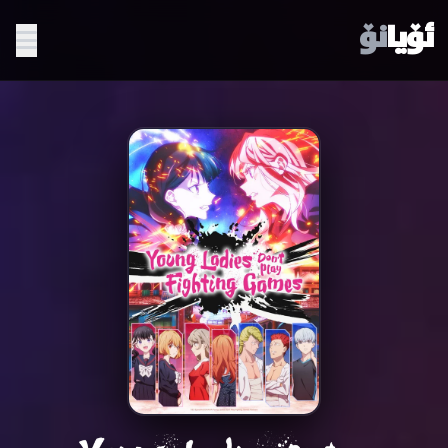
ئۆیا
نۆ