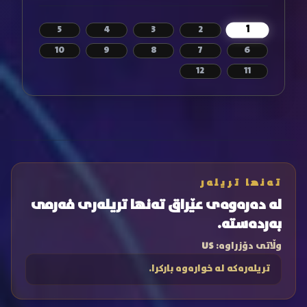
1
5
4
3
2
10
9
8
7
6
12
11
تەنها تریلەر
لە دەرەوەی عێراق تەنها تریلەری فەرمی
بەردەستە.
وڵاتی دۆزراوە:
US
تریلەرەکە لە خوارەوە بارکرا.