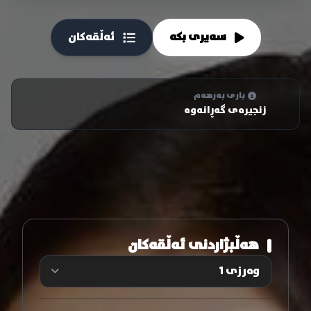
سەیری بکە
ئەڵقەکان
باری بەرهەم
زنجیرەی گەڕانەوە
هەڵبژاردنی ئەڵقەکان