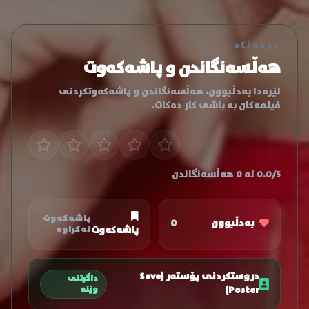
کۆمەڵگە
هەڵسەنگاندن و پاشەکەوت
لێرەدا بەدڵبوون، هەڵسەنگاندن و پاشەکەوتکردنی
فیلمەکان بە باشی کار دەکات.
0.0/5 لە 0 هەڵسەنگاندن
پاشەکەوت
بەدڵبوون
0
پاشەکەوت
نەکراوە
دروستکردنی پۆستەر (Save
داگرتنی
Poster)
وێنە