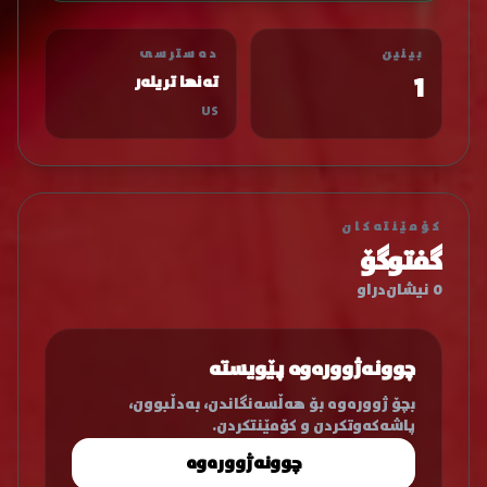
بینین
دەسترسی
1
تەنها تریلەر
US
کۆمێنتەکان
گفتوگۆ
0 نیشان‌دراو
چوونەژوورەوە پێویستە
بچۆ ژوورەوە بۆ هەڵسەنگاندن، بەدڵبوون،
پاشەکەوتکردن و کۆمێنتکردن.
چوونەژوورەوە