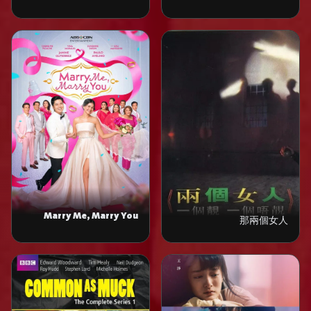
Prairie
Marry Me, Marry You
那兩個女人