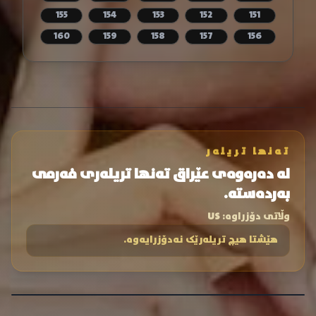
155
154
153
152
151
160
159
158
157
156
تەنها تریلەر
لە دەرەوەی عێراق تەنها تریلەری فەرمی
بەردەستە.
وڵاتی دۆزراوە:
US
هێشتا هیچ تریلەرێک نەدۆزرایەوە.