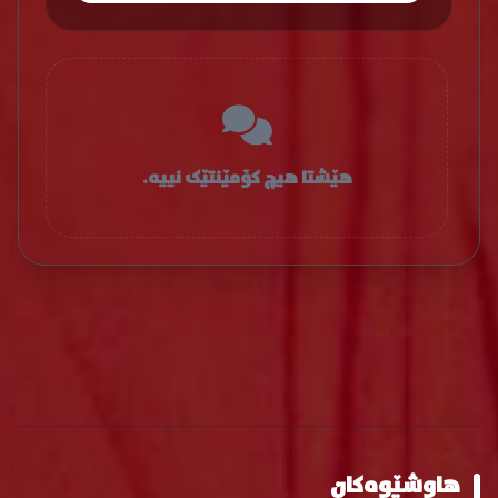
هێشتا هیچ کۆمێنتێک نییە.
هاوشێوەکان