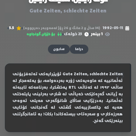
Gute Zeiten, schlechte Zeiten
5.5
1992-05-11
(34 ساڵ و 2 مانگ و 26 ڕۆژ لەمەوبەر دەرچووە)
1 بینەر
23 خولەک
بۆ خێزان گونجاوە
دراما
سابون
Gute Zeiten, schlechte Zeiten ئۆپێرایەکی تەلەفزیۆنی
ئەڵمانییە کە ماوەیەکی زۆرە بەردەوامە، بۆ یەکەمجار لە
ساڵی ١٩٩٢ لە کەناڵی RTL پەخشکرا، بەرنامەکە تایبەتە
بە ژیانی گەڕەکێکی خەیاڵی لە شاری بەرلینی پایتەختی
ئەڵمانیا. بەدرێژایی ساڵان شانۆگەری مەیلی ئەوەی
هەیە کە چاکسازییەکی گشتی لە گەنجانی کۆتایی
هەرزەکاری و سەرەتای بیستەکاندا بکات؛ بە ئامانجگرتنی
بینەرێکی گەنج.