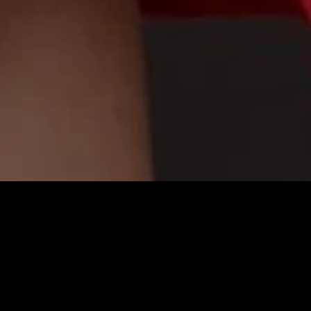
بینەرێکی چالاک
Al Límite
پێشنیاری دەکات بۆ هەمووان:
زانیاری سەرەکی
یاساکان
پرسیارە باوەکان
مەرجەکانی بەکارهێنان
پەیوەندی کردن
پاراستنی زانیاریەکان
دەربارەی ئێمە
سیاسەتی کووکیز