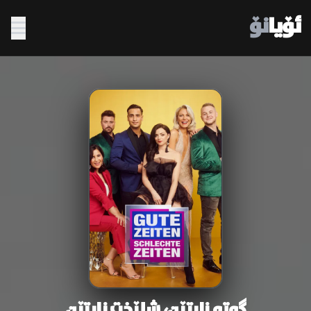
ئۆیا
نۆ
گوتە زایتێن، شلێخت زایتێن