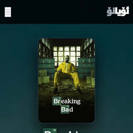
ئۆیا
نۆ