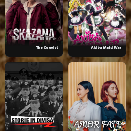
The Convict
Akiba Maid War