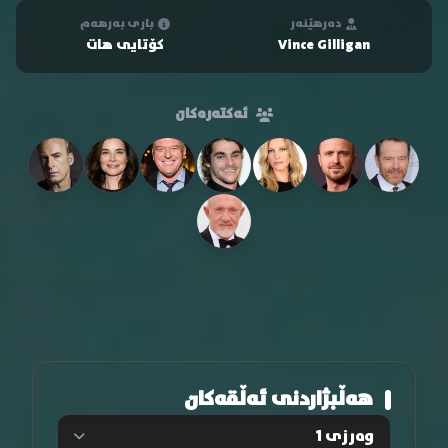
دەرهێنەر
باری بەرهەم
Vince Gilligan
کۆتایی هات
ئەکتەرەکان
هەڵبژاردنی ئەڵقەکان