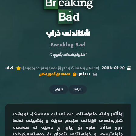
شکاندنی خراپ
Breaking Bad
"هاوکێشەکە بگۆڕە."
8.9
2008-01-20
(18 ساڵ و 6 مانگ و 17 ڕۆژ لەمەوبەر دەرچووە)
1 بینەر
تەنها بۆ گەورەکان
دراما
تاوان
واڵتەر وایت، مامۆستای کیمیای نیو مەکسیکۆ، تووشی
شێرپەنجەی قۆناغی سێیەم دەبێت و پێشبینی تەنها
دوو ساڵی ماوە بۆ ژیان. پڕ دەبێت لە هەستی
چاونەترسی و خواستێکی بێوچان بۆ دەستەبەرکردنی