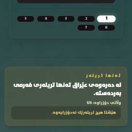
1
5
4
3
2
7
6
تەنها تریلەر
لە دەرەوەی عێراق تەنها تریلەری فەرمی
بەردەستە.
وڵاتی دۆزراوە:
US
هێشتا هیچ تریلەرێک نەدۆزرایەوە.