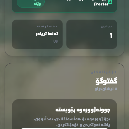
Poster)
وێنە
بینین
دەسترسی
1
تەنها تریلەر
US
کۆمێنتەکان
گفتوگۆ
0 نیشان‌دراو
چوونەژوورەوە پێویستە
بچۆ ژوورەوە بۆ هەڵسەنگاندن، بەدڵبوون،
پاشەکەوتکردن و کۆمێنتکردن.