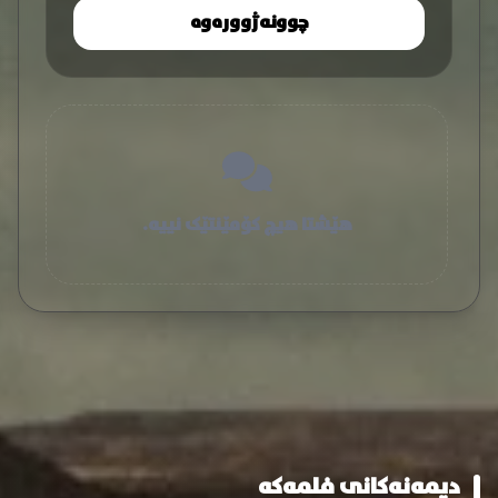
چوونەژوورەوە
هێشتا هیچ کۆمێنتێک نییە.
دیمەنەکانی فلمەکە