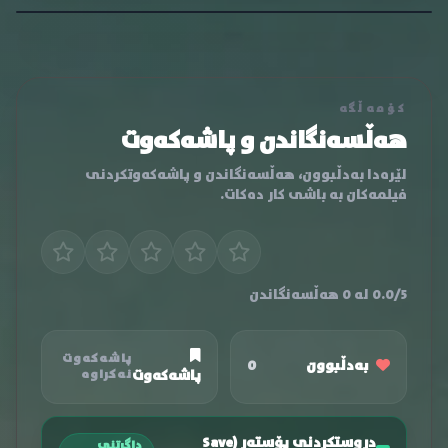
کۆمەڵگە
هەڵسەنگاندن و پاشەکەوت
لێرەدا بەدڵبوون، هەڵسەنگاندن و پاشەکەوتکردنی
فیلمەکان بە باشی کار دەکات.
0.0/5 لە 0 هەڵسەنگاندن
پاشەکەوت
بەدڵبوون
0
پاشەکەوت
نەکراوە
دروستکردنی پۆستەر (Save
داگرتنی