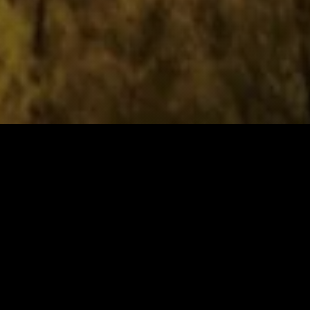
1899
Ahmed
سەیری دەکات
زانیاری سەرەکی
یاساکان
پرسیارە باوەکان
مەرجەکانی بەکارهێنان
پەیوەندی کردن
پاراستنی زانیاریەکان
دەربارەی ئێمە
سیاسەتی کووکیز
ئۆیا
نۆ
گرنگ