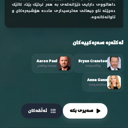
داهاتووی دارایی خێزانەکەی بە هەر نرخێک بێت، کاتێک
دەچێتە ناو جیهانی مەترسیداری ماددە هۆشبەرەکان و
تاوانەکانەوە.
ئەکتەرە سەرەکییەکان
Aaron Paul
Bryan Cranston
واڵتەر وایت
جێسی پینکمان
Anna Gunn
سکایلەر وایت
سەیری بکە
ئەڵقەکان