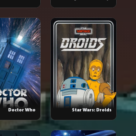
Turtles
Doctor Who
Star Wars: Droids