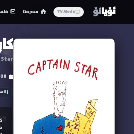
ئۆیا
نۆ
سەرەتا
فلمە
TV Mode
کاپ
 Star
-08
زانس
ک