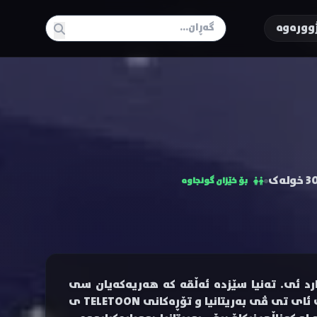
وورەوە
 خولەک
بۆ خێزان گونجاوە
رد ئی. تەنیا سێزدە ئەڵقە کە هەریەکەیان سی
خولەک بوو بەرهەم هێنران و پەخش کران. زنجیرەکە لە تۆڕەکانی ئای تی ڤی بەریتانیا و تۆڕەکانی TELETOON ی