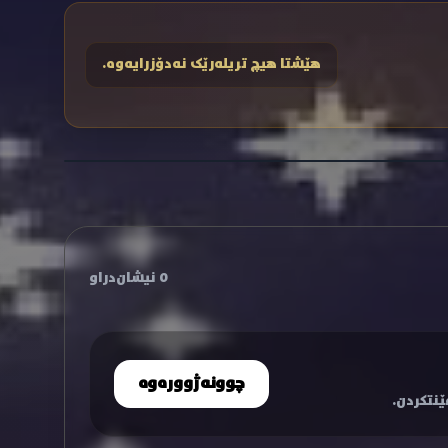
هێشتا هیچ تریلەرێک نەدۆزرایەوە.
0 نیشان‌دراو
چوونەژوورەوە
نتکردن.