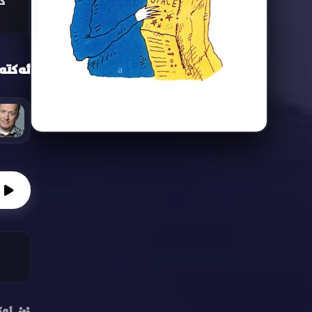
کەنەدی 
ئەکتە
ئەک