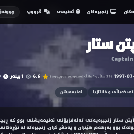
کان
زنجیرەکان
ئەنیمی
گرووپ
چوونەژ
تن ستار
Captain
1997-07
6.6
1 بینەر
30
(29 ساڵ و 1 مانگ لەمەوبەر دەرچووە)
تی خەیاڵی و فانتازیا
ئەنیمەیشن
اپتن ستار زنجیرەیەکی تەلەفزیۆنی ئەنیمەیشنی بوو کە ڕیچا