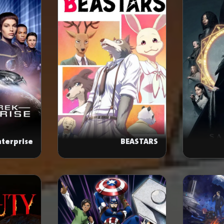
nterprise
BEASTARS