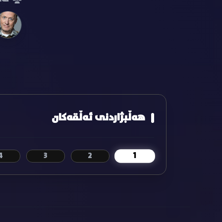
هەڵبژاردنی ئەڵقەکان
1
4
3
2