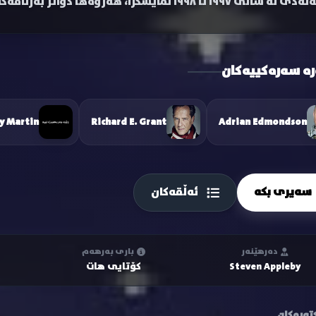
لە ساڵی ١٩٩٧ تا ١٩٩٨ نمایشکرا، هەروەها دواتر بەرنامەکە لە کەناڵی نیکلۆدیۆن بەریتانیا دووبارەکرایەوە.
رە سەرەکییەکان
y Martin
Richard E. Grant
Adrian Edmondson
سەیری بکە
ئەڵقەکان
دەرهێنەر
باری بەرهەم
Steven Appleby
کۆتایی هات
تەرەکان