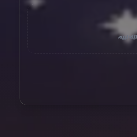
ێک نییە.