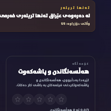
تەنها تریلەر
لە دەرەوەی عێراق تەنها تریلەری فەرمی
وڵاتی دۆزراوە:
US
کۆمەڵگە
هەڵسەنگاندن و پاشەکەوت
لێرەدا بەدڵبوون، هەڵسەنگاندن و
پاشەکەوتکردنی فیلمەکان بە باشی کار دەکات.
0.0/5 لە 0 هەڵسەنگاندن