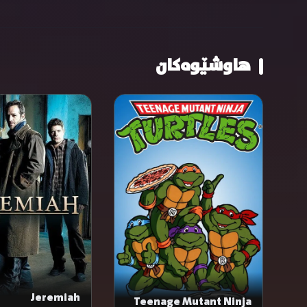
هاوشێوەکان
Jeremiah
Teenage Mutant Ninja