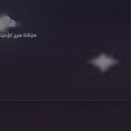
هێشتا هیچ کۆمێنت