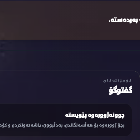
 بەردەستە.
کۆمێنتەکان
گفتوگۆ
چوونەژوورەوە پێویستە
بچۆ ژوورەوە بۆ هەڵسەنگاندن، بەدڵبوون، پاشەکەوتکردن و کۆمێ