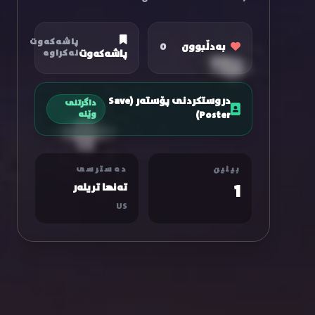
پاشەکەوت
بەدڵبوون
0
پاشەکەوت
نەکراوە
دروستکردنی پۆستەر (Save
داگرتنی
Poster)
وێنە
بینین
دەسترسی
1
تەنها تریلەر
US