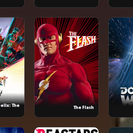
Greatest Heroes
elix: The
The Flash
Big Fight