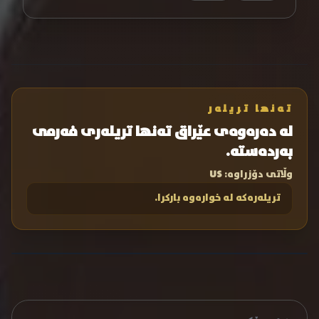
تەنها تریلەر
لە دەرەوەی عێراق تەنها تریلەری فەرمی
بەردەستە.
وڵاتی دۆزراوە:
US
تریلەرەکە لە خوارەوە بارکرا.