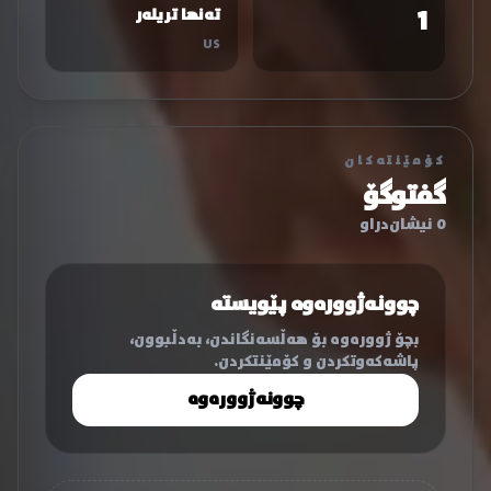
1
تەنها تریلەر
US
کۆمێنتەکان
گفتوگۆ
0 نیشان‌دراو
چوونەژوورەوە پێویستە
بچۆ ژوورەوە بۆ هەڵسەنگاندن، بەدڵبوون،
پاشەکەوتکردن و کۆمێنتکردن.
چوونەژوورەوە