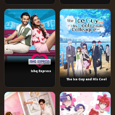
Long
Ishq Express
The Ice Guy and His Cool
Female Colleague