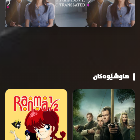
هاوشێوەکان