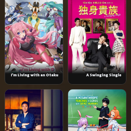
I'm Living with an Otaku
A Swinging Single
NEET Kunoichi!?