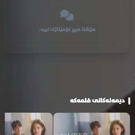
هێشتا هیچ کۆمێنتێک نییە.
دیمەنەکانی فلمەکە