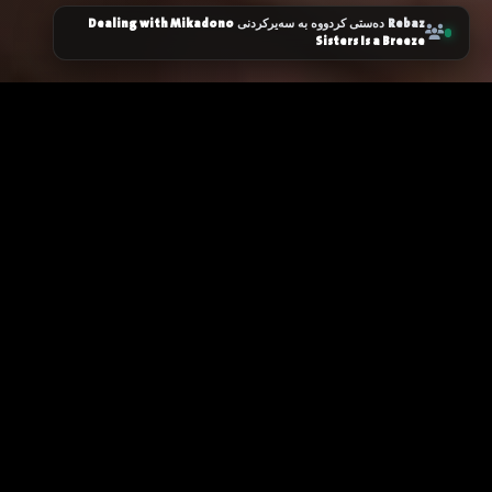
Dealing with Mikadono
Rebaz
دەستی کردووە بە سەیرکردنی
Sisters Is a Breeze
زانیاری سەرەکی
یاساکان
پرسیارە باوەکان
مەرجەکانی بەکارهێنان
پەیوەندی کردن
پاراستنی زانیاریەکان
دەربارەی ئێمە
سیاسەتی کووکیز
ئۆیا
نۆ
گرنگ
باری خزمەتگوزارییەکان
یەکەمین و گەورەترین وێبسایتی
کوردی بۆ فیلم و زنجیرە
نوێکارییەکان
جیهانییەکان بە ژێرنووس و
دۆبلاژی کوردی. خێراترین
وەرمگێڕەکانمان