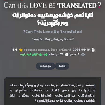
ئایا ئەم خۆشەویستییە دەتوانرێت
وەربگێڕدرێت؟
Can This Love Be Translated?
"سەختترین زمان، زمانی ئێوە."
8.4
2026-01-16
(6 مانگ و 21 ڕۆژ لەمەوبەر دەرچووە)
1 بینەر
75 خولەک
بۆ خێزان گونجاوە
دراما
کۆمیدی
هەست و سۆزی کەسایەتییەکی ناودار و وەرگێڕەکەی لە
وەرگێڕاندا ون دەبن کاتێک بە جیهاندا دەگەڕێن و
وێنەگرتنی بەرنامەیەکی تەلەفزیۆنی دەگرن. ئایا
خۆشەویستی زمانی خۆی دەدۆزێتەوە؟