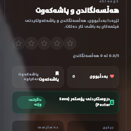
کۆمەڵگە
هەڵسەنگاندن و پاشەکەوت
لێرەدا بەدڵبوون، هەڵسەنگاندن و پاشەکەوتکردنی
فیلمەکان بە باشی کار دەکات.
0.0/5 لە 0 هەڵسەنگاندن
پاشەکەوت
بەدڵبوون
0
پاشەکەوت
نەکراوە
دروستکردنی پۆستەر (Save
داگرتنی
Poster)
وێنە
بینین
دەسترسی