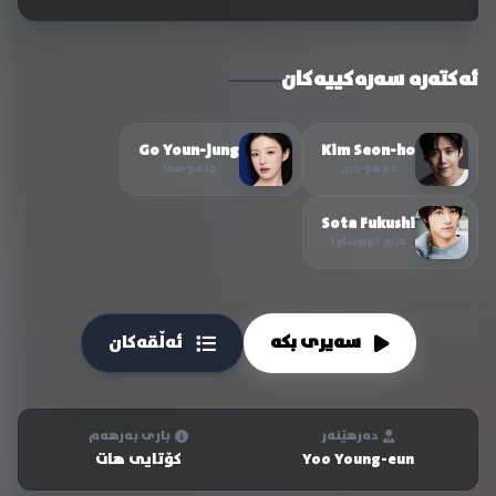
ئەکتەرە سەرەکییەکان
Go Youn-jung
Kim Seon-ho
جو هۆ-جین
چا مو-هی
Sota Fukushi
هێرۆ کورۆساوا
سەیری بکە
ئەڵقەکان
دەرهێنەر
باری بەرهەم
Yoo Young-eun
کۆتایی هات