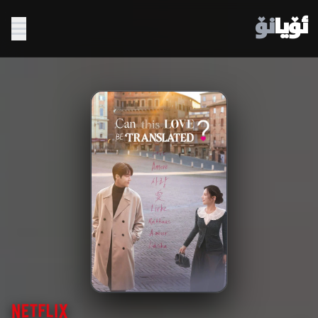
ئۆیا
نۆ