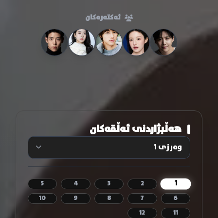
ئەکتەرەکان
هەڵبژاردنی ئەڵقەکان
1
5
4
3
2
10
9
8
7
6
12
11