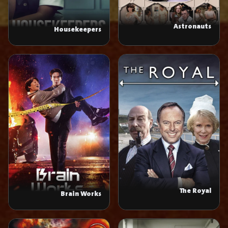
Astronauts
Housekeepers
The Royal
Brain Works