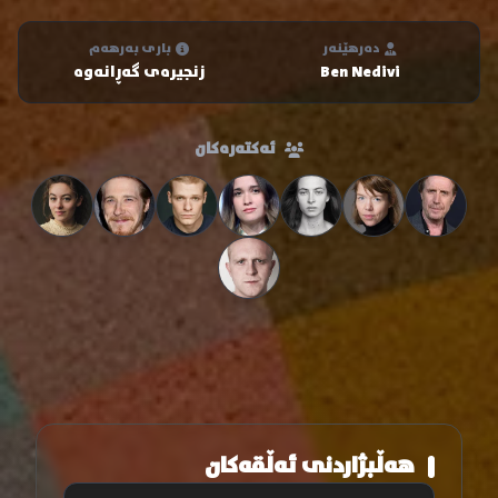
دەرهێنەر
باری بەرهەم
Ben Nedivi
زنجیرەی گەڕانەوە
ئەکتەرەکان
هەڵبژاردنی ئەڵقەکان