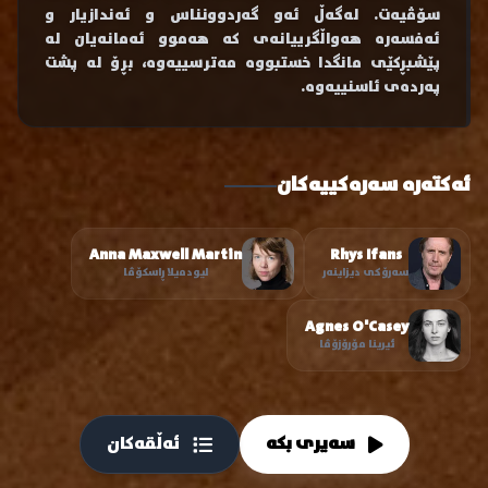
سۆڤیەت. لەگەڵ ئەو گەردوونناس و ئەندازیار و
ئەفسەرە هەواڵگرییانەی کە هەموو ئەمانەیان لە
پێشبڕکێی مانگدا خستبووە مەترسییەوە، بڕۆ لە پشت
پەردەی ئاسنییەوە.
ئەکتەرە سەرەکییەکان
Anna Maxwell Martin
Rhys Ifans
سەرۆکی دیزاینەر
لیودمیلا ڕاسکۆڤا
Agnes O'Casey
ئیرینا مۆرۆزۆڤا
سەیری بکە
ئەڵقەکان