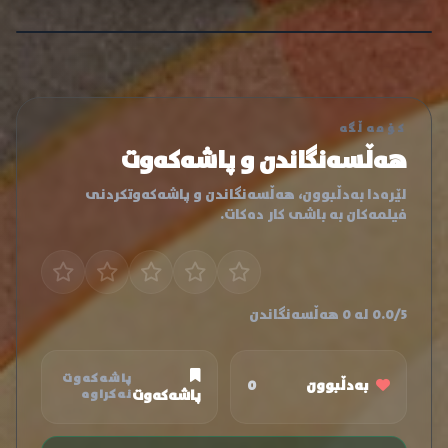
کۆمەڵگە
هەڵسەنگاندن و پاشەکەوت
لێرەدا بەدڵبوون، هەڵسەنگاندن و پاشەکەوتکردنی
فیلمەکان بە باشی کار دەکات.
0.0/5 لە 0 هەڵسەنگاندن
پاشەکەوت
بەدڵبوون
0
پاشەکەوت
نەکراوە