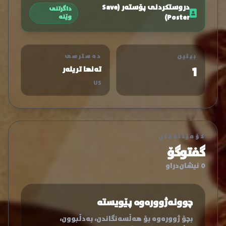
دروستکردنی پۆستەر (Save
داگرتنی
Poster)
وێنە
بینین
دەسترسی
1
تەنها تریلەر
US
کۆمێنتەکان
گفتوگۆ
0 نیشان‌دراو
چوونەژوورەوە پێویستە
بچۆ ژوورەوە بۆ هەڵسەنگاندن، بەدڵبوون،