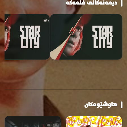
دیمەنەکانی فلمەکە
هاوشێوەکان