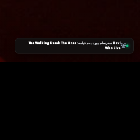
The Walking Dead: The Ones
Hevi
سەرسام بووە بەم فیلمە:
Who Live
زانیاری سەرەکی
یاساکان
پرسیارە باوەکان
مەرجەکانی بەکارهێنان
پەیوەندی کردن
پاراستنی زانیاریەکان
دەربارەی ئێمە
سیاسەتی کووکیز