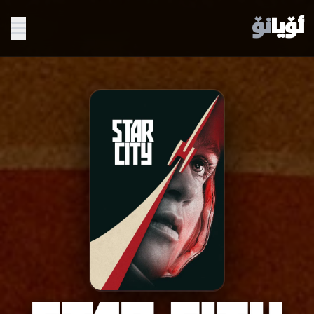
ئۆیا
نۆ