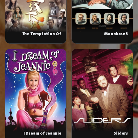
The Temptation Of
Moonbase 3
Happiness
I Dream of Jeannie
Sliders