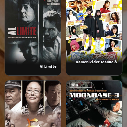
Kamen Rider Jeanne &
Al Límite
Kamen Rider Aguilera
with Girls Remix