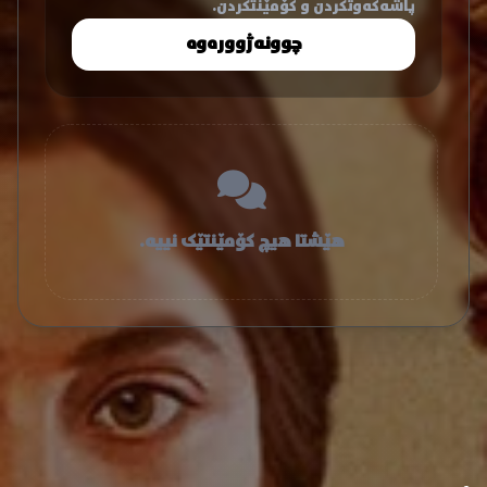
پاشەکەوتکردن و کۆمێنتکردن.
چوونەژوورەوە
هێشتا هیچ کۆمێنتێک نییە.