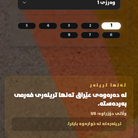
1
5
4
3
2
8
7
6
تەنها تریلەر
لە دەرەوەی عێراق تەنها تریلەری فەرمی
بەردەستە.
وڵاتی دۆزراوە:
US
تریلەرەکە لە خوارەوە بارکرا.