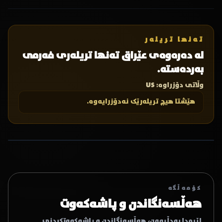
تەنها تریلەر
لە دەرەوەی عێراق تەنها تریلەری فەرمی
بەردەستە.
وڵاتی دۆزراوە:
US
هێشتا هیچ تریلەرێک نەدۆزرایەوە.
کۆمەڵگە
هەڵسەنگاندن و پاشەکەوت
لێرەدا بەدڵبوون، هەڵسەنگاندن و پاشەکەوتکردنی