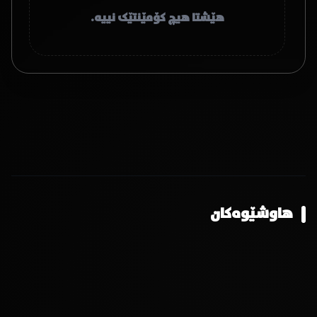
هێشتا هیچ کۆمێنتێک نییە.
هاوشێوەکان