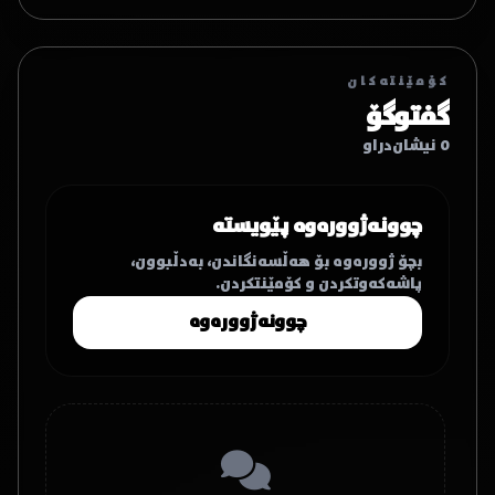
کۆمێنتەکان
گفتوگۆ
0 نیشان‌دراو
چوونەژوورەوە پێویستە
بچۆ ژوورەوە بۆ هەڵسەنگاندن، بەدڵبوون،
پاشەکەوتکردن و کۆمێنتکردن.
چوونەژوورەوە