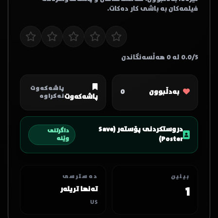
فیلمەکان بە باشی کار دەکات.
0.0/5 لە 0 هەڵسەنگاندن
پاشەکەوت
بەدڵبوون
0
پاشەکەوت
نەکراوە
دروستکردنی پۆستەر (Save
داگرتنی
Poster)
وێنە
بینین
دەسترسی
1
تەنها تریلەر
US