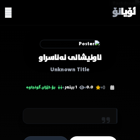
ئۆیا
نۆ
ناونیشانی نەناسراو
Unknown Title
0.0
1 بینەر
()
بۆ خێزان گونجاوە