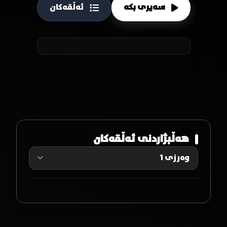
سەیری بکە
ئەڵقەکان
هەڵبژاردنی ئەڵقەکان