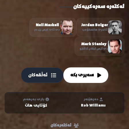
ئەکتەرە سەرەکییەکان
Neil Maskell
Jordan Bolger
ئاندرێ هانسکۆمب
دی ئای کیس پێدەر
Mark Stanley
دی ئێس ئیڤان ئاگنێو
سەیری بکە
ئەڵقەکان
دەرهێنەر
باری بەرهەم
Rob Williams
کۆتایی هات
ئەکتەرەکان