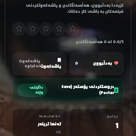
لێرەدا بەدڵبوون، هەڵسەنگاندن و پاشەکەوتکردنی
فیلمەکان بە باشی کار دەکات.
0.0/5 لە 0 هەڵسەنگاندن
پاشەکەوت
بەدڵبوون
0
پاشەکەوت
نەکراوە
دروستکردنی پۆستەر (Save
داگرتنی
Poster)
وێنە
بینین
دەسترسی
1
تەنها تریلەر
US