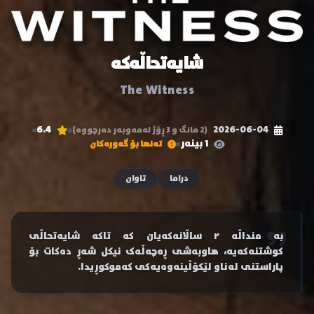
شایەتحاڵەکە
The Witness
6.4
2026-06-04
(2 مانگ و 3 ڕۆژ لەمەوبەر دەرچووە)
1 بینەر
تەنها بۆ گەورەکان
دراما
تاوان
بە منداڵە ٢ ساڵانەکەیان کە تاکە شایەتحاڵی
کوشتنەکەیە، هاوبەشی ڕەچەڵەک نیکل شەڕ دەکات بۆ
پاراستنی لەناو لێکۆڵینەوەیەکی کەموکوڕیدا.