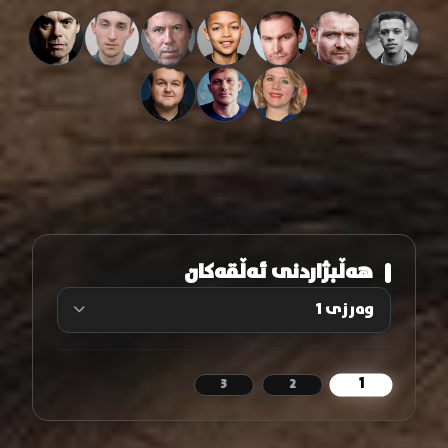
هەڵبژاردنی ئەڵقەکان
1
3
2