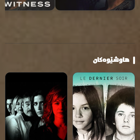
هاوشێوەکان