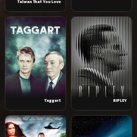
Taiwan That You Love
Crime Diary
Taggart
RIPLEY