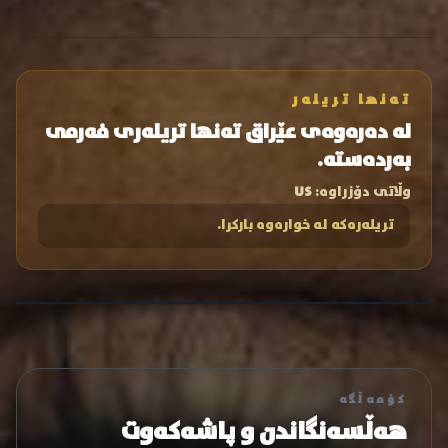
تەنها تریلەر
لە دەرەوەی عێراق تەنها تریلەری فەرمی
بەردەستە.
وڵاتی دۆزراوە:
US
تریلەرەکە لە خوارەوە بارکرا.
کۆمەڵگە
هەڵسەنگاندن و پاشەکەوت