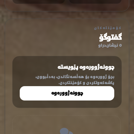
کۆمێنتەکان
گفتوگۆ
0 نیشان‌دراو
چوونەژوورەوە پێویستە
بچۆ ژوورەوە بۆ هەڵسەنگاندن، بەدڵبوون،
پاشەکەوتکردن و کۆمێنتکردن.
چوونەژوورەوە