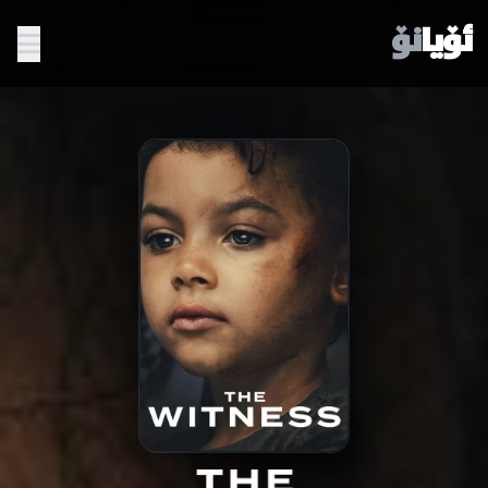
ئۆیا
نۆ