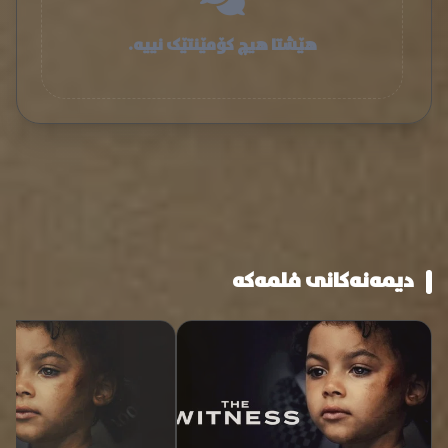
هێشتا هیچ کۆمێنتێک نییە.
دیمەنەکانی فلمەکە