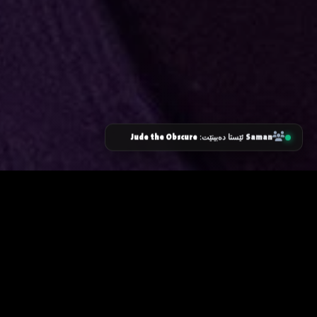
Jude the Obscure
Saman
ئێستا دەبینێت:
زانیاری سەرەکی
یاساکان
پرسیارە باوەکان
مەرجەکانی بەکارهێنان
پەیوەندی کردن
پاراستنی زانیاریەکان
دەربارەی ئێمە
سیاسەتی کووکیز