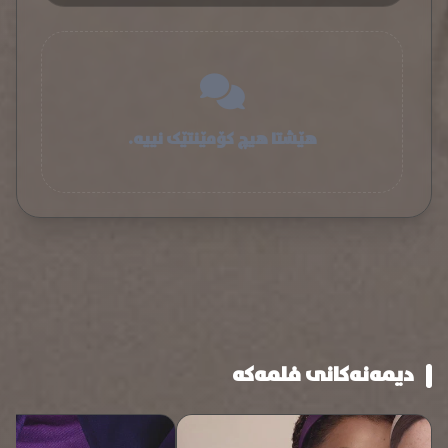
هێشتا هیچ کۆمێنتێک نییە.
دیمەنەکانی فلمەکە