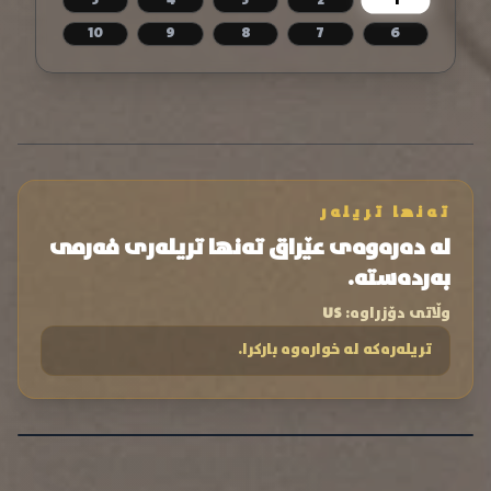
1
5
4
3
2
10
9
8
7
6
تەنها تریلەر
لە دەرەوەی عێراق تەنها تریلەری فەرمی
بەردەستە.
وڵاتی دۆزراوە:
US
تریلەرەکە لە خوارەوە بارکرا.