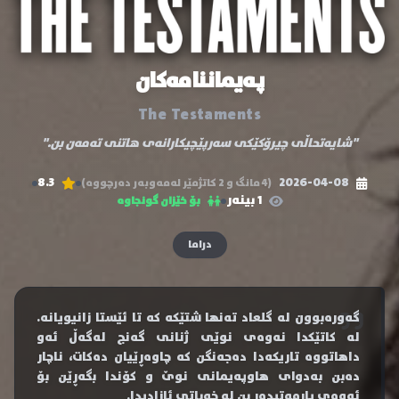
پەیماننامەکان
The Testaments
"شایەتحاڵی چیرۆکێکی سەرپێچیکارانەی هاتنی تەمەن بن."
8.3
2026-04-08
(4 مانگ و 2 کاتژمێر لەمەوبەر دەرچووە)
1 بینەر
بۆ خێزان گونجاوە
دراما
گەورەبوون لە گلعاد تەنها شتێکە کە تا ئێستا زانیویانە.
لە کاتێکدا نەوەی نوێی ژنانی گەنج لەگەڵ ئەو
داهاتووە تاریکەدا دەجەنگن کە چاوەڕێیان دەکات، ناچار
دەبن بەدوای هاوپەیمانی نوێ و کۆندا بگەڕێن بۆ
ئەوەی یارمەتیدەر بن لە خەباتی ئازادیدا.