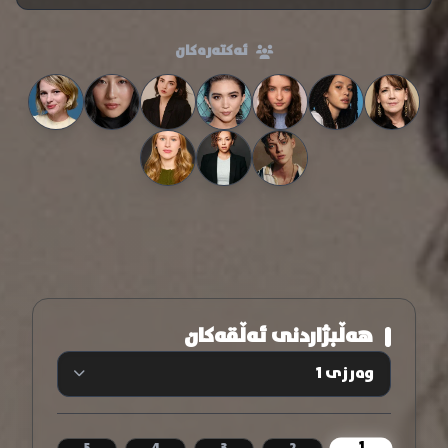
ئەکتەرەکان
هەڵبژاردنی ئەڵقەکان