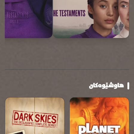
هاوشێوەکان