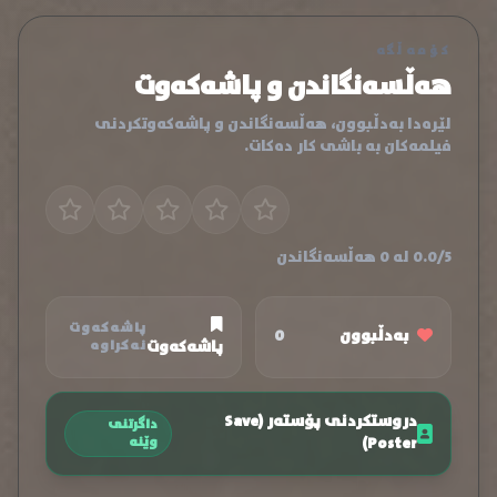
کۆمەڵگە
هەڵسەنگاندن و پاشەکەوت
لێرەدا بەدڵبوون، هەڵسەنگاندن و پاشەکەوتکردنی
فیلمەکان بە باشی کار دەکات.
0.0/5 لە 0 هەڵسەنگاندن
پاشەکەوت
بەدڵبوون
0
پاشەکەوت
نەکراوە
دروستکردنی پۆستەر (Save
داگرتنی
Poster)
وێنە