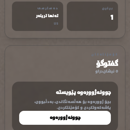
بینین
دەسترسی
1
تەنها تریلەر
US
کۆمێنتەکان
گفتوگۆ
0 نیشان‌دراو
چوونەژوورەوە پێویستە
بچۆ ژوورەوە بۆ هەڵسەنگاندن، بەدڵبوون،
پاشەکەوتکردن و کۆمێنتکردن.
چوونەژوورەوە