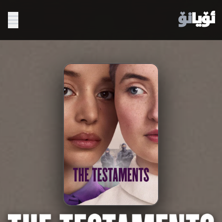
ئۆیا
نۆ