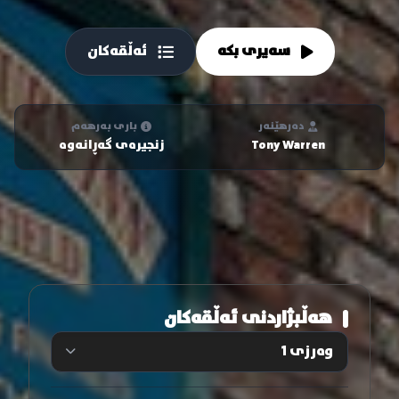
سەیری بکە
ئەڵقەکان
دەرهێنەر
باری بەرهەم
Tony Warren
زنجیرەی گەڕانەوە
هەڵبژاردنی ئەڵقەکان