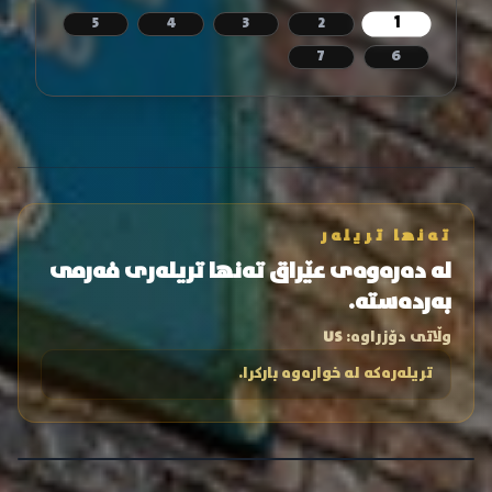
1
5
4
3
2
7
6
تەنها تریلەر
لە دەرەوەی عێراق تەنها تریلەری فەرمی
بەردەستە.
وڵاتی دۆزراوە:
US
تریلەرەکە لە خوارەوە بارکرا.