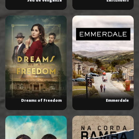
Sed de Venganza
EastEnders
Dreams of Freedom
Emmerdale