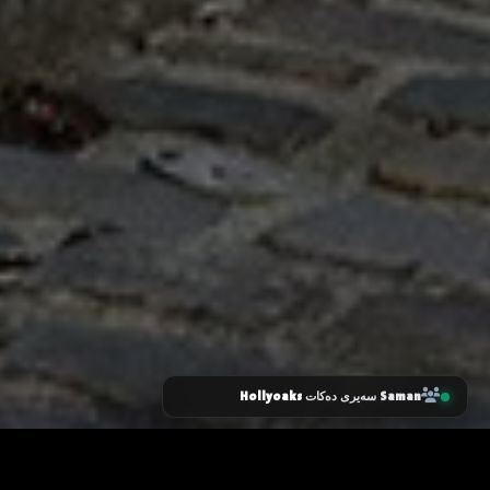
Hollyoaks
Saman
سەیری دەکات