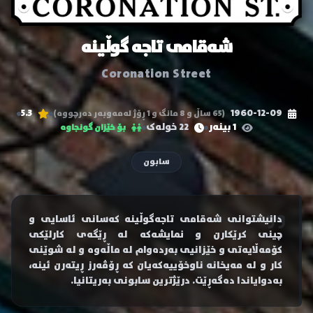
شەقامی تاجە گوڵینە
Coronation Street
5.3
1960-12-09
(65 ساڵ و 8 مانگ و 1 ڕۆژ لەمەوبەر دەرچووە)
1 بینەر
22 خولەک
بۆ خێزان گونجاوە
سابون
دانیشتوانی شەقامی تاجەگوڵینە کەسانی ئاسایی و
چینی کرێکارن و نمایشەکە لە ڕێگەی کارلێکی
کۆمەڵایەتی و خێزانیی بەردەوام لە ماڵەوە و لە شوێنی
کار و لە مەیخانە ناوخۆییەکەیان کە ڕۆڤەرز ڕیتەرن ئینە،
بەدوایاندا دەگەڕێت. درێژترین سابونی بەریتانیا.