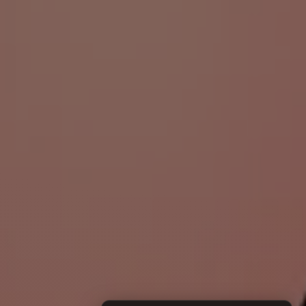
Doraemon
Alan
سەیری دەکات