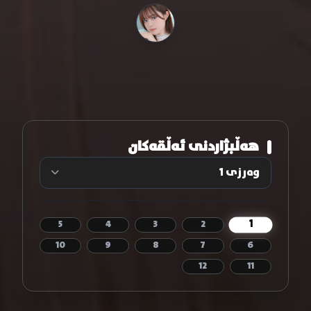
هەڵبژاردنی ئەڵقەکان
1
5
4
3
2
10
9
8
7
6
12
11