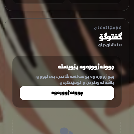
کۆمێنتەکان
گفتوگۆ
0 نیشان‌دراو
چوونەژوورەوە پێویستە
بچۆ ژوورەوە بۆ هەڵسەنگاندن، بەدڵبوون،
پاشەکەوتکردن و کۆمێنتکردن.
چوونەژوورەوە