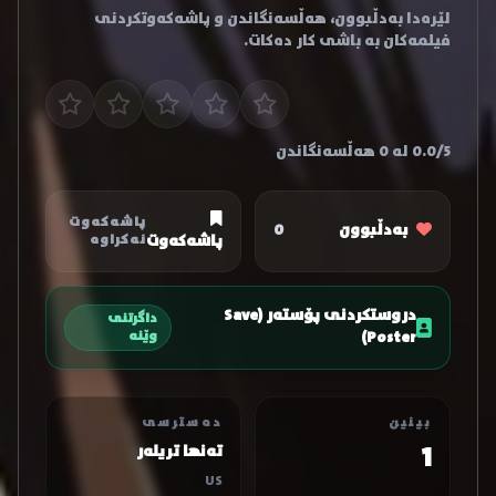
لێرەدا بەدڵبوون، هەڵسەنگاندن و پاشەکەوتکردنی
فیلمەکان بە باشی کار دەکات.
0.0/5 لە 0 هەڵسەنگاندن
پاشەکەوت
بەدڵبوون
0
پاشەکەوت
نەکراوە
دروستکردنی پۆستەر (Save
داگرتنی
Poster)
وێنە
بینین
دەسترسی
1
تەنها تریلەر
US