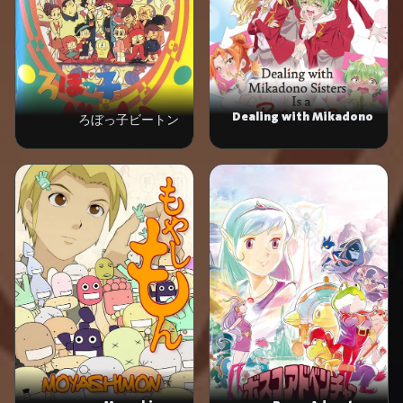
Dealing with Mikadono
ろぼっ子ビートン
Sisters Is a Breeze