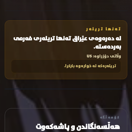
تەنها تریلەر
لە دەرەوەی عێراق تەنها تریلەری فەرمی
بەردەستە.
وڵاتی دۆزراوە:
US
تریلەرەکە لە خوارەوە بارکرا.
کۆمەڵگە
هەڵسەنگاندن و پاشەکەوت