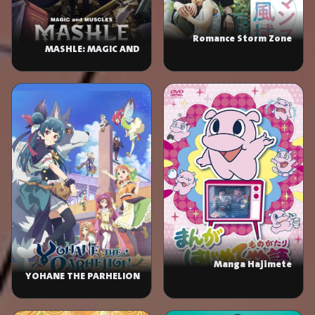
Romance Storm Zone
MASHLE: MAGIC AND
MUSCLES
Manga Hajimete
YOHANE THE PARHELION
Monogatari
-SUNSHINE in the
MIRROR