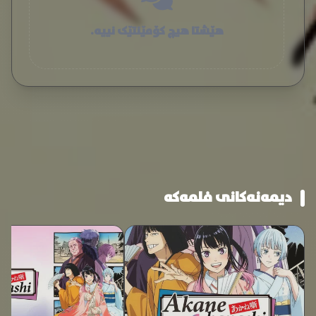
هێشتا هیچ کۆمێنتێک نییە.
دیمەنەکانی فلمەکە