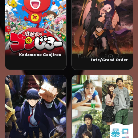
Kedama no Gonjirou
Fate/Grand Order
Absolute Demonic Front:
Babylonia