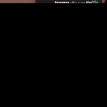
زانیاری سەرەکی
یاساکان
پرسیارە باوەکان
مەرجەکانی بەکارهێنان
پەیوەندی کردن
پاراستنی زانیاریەکان
دەربارەی ئێمە
سیاسەتی کووکیز
ئۆیا
نۆ
گرنگ
باری خزمەتگوزارییەکان
یەکەمین و گەورەترین وێبسایتی
کوردی بۆ فیلم و زنجیرە
نوێکارییەکان
جیهانییەکان بە ژێرنووس و
دۆبلاژی کوردی. خێراترین
وەرمگێڕەکانمان
سیستەمی وەرگێڕان بەبێ ڕێکلام.