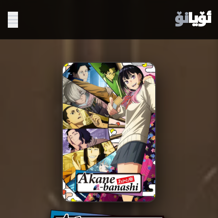
ئۆیا
نۆ