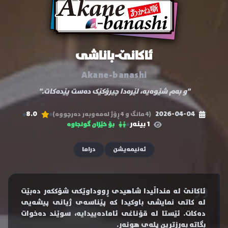
ئاکانێ-باناشی
Akane-banashi
"و بەم شێوەیە، لێرەدا چیرۆکێک دەست پێدەکات."
8.0
2026-04-04
(4 مانگ و 4 ڕۆژ لەمەوبەر دەرچووە)
1 بینەر
بۆ خێزان گونجاوە
ئەنیمەیشن
دراما
ئاکانێ لە منداڵیدا شاهیدی ڕووداوێکی شۆککەر دەبێت
لە کاتی نمایشی باوکیدا کە پێناسەی ژیانی پیشەیی
دەکات. ئێستا لە قۆناغی ئامادەییدایە، سوێند دەخوات
بگاتە بەرزترین پلەی هونەر.