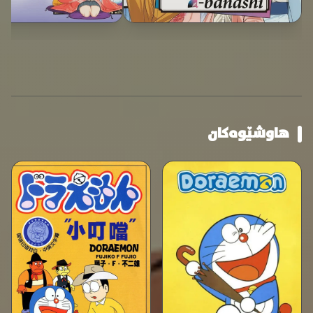
هاوشێوەکان