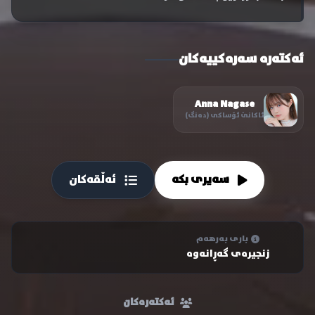
ئەکتەرە سەرەکییەکان
Anna Nagase
ئاکانێ ئۆساکی (دەنگ)
سەیری بکە
ئەڵقەکان
باری بەرهەم
زنجیرەی گەڕانەوە
ئەکتەرەکان