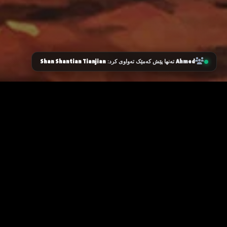
Shan Shantian Tianjian
Ahmed
تەنها پێش کەمێک تەواوی کرد:
زانیاری سەرەکی
یاساکان
پرسیارە باوەکان
مەرجەکانی بەکارهێنان
پەیوەندی کردن
پاراستنی زانیاریەکان
دەربارەی ئێمە
سیاسەتی کووکیز
ئۆیا
نۆ
گرنگ