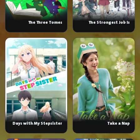
The Three Tomes
The Strongest Job Is
Apparently Not a Hero
or a Sage, But an
Appraiser (Provisional)!
Days with My Stepsister
Take a Nap