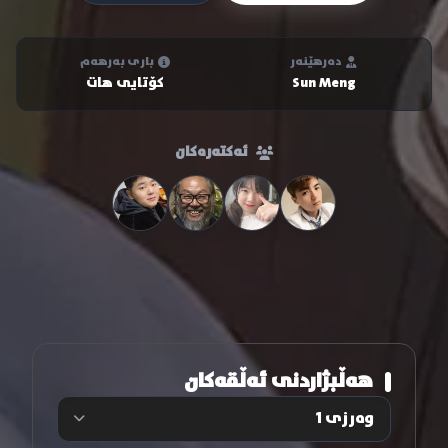
دەرهێنەر
باری بەرهەم
Sun Meng
کۆتایی هات
ئەکتەرەکان
هەڵبژاردنی ئەڵقەکان