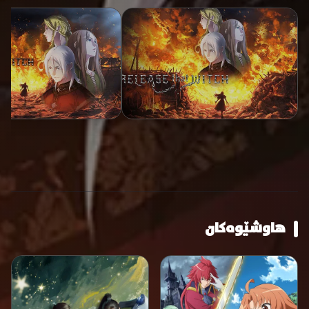
هاوشێوەکان