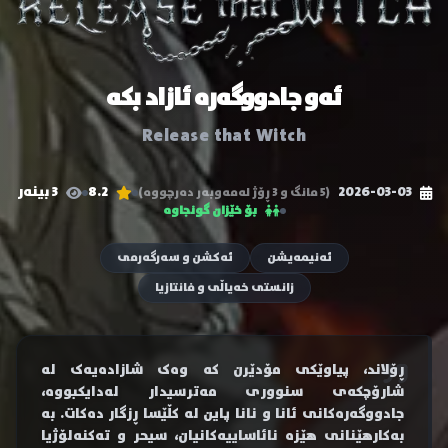
ئەو جادووگەرە ئازاد بکە
Release that Witch
2026-03-03
8.2
3 بینەر
(5 مانگ و 3 ڕۆژ لەمەوبەر دەرچووە)
بۆ خێزان گونجاوە
ئەنیمەیشن
ئەکشن و سەرگەرمی
زانستی خەیاڵی و فانتازیا
ڕۆلاند، پیاوێکی مۆدێرن کە وەک شازادەیەک لە
شارۆچکەی سنووری مەترسیدار لەدایکبووە،
جادووگەرەکانی ئانا و نانا پاین لە کڵێسا ڕزگار دەکات. بە
بەکارهێنانی هێزە نائاساییەکانیان، سیحر و تەکنەلۆژیا