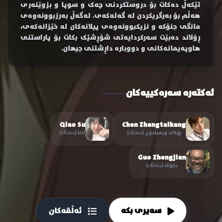
تێکەڵ دەکات بۆ دروستکردنی چەک و سوپا و بزوێنەری
هەڵم بۆ بەرگریکردن لە گەلەکەی. لەگەڵ بەرزبوونەوەی
مانگی جنۆکە و نزیکبوونەوەی پیلانەکان لە خێزانەکەی،
ڕۆلاند دەبێت سەرکردایەتی شۆڕشێک بکات بۆ پاراستنی
هاوپەیمانەکانی و دووبارە داڕشتنی جیهان.
ئەکتەرە سەرەکییەکان
Qiao Su
Chen Zhangtaikang
ڕۆلاند ویمبڵدۆن (دەنگ)
ئانا (دەنگ)
Guo Zhengjian
بارۆڤ (دەنگ)
سەیری بکە
ئەڵقەکان