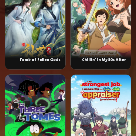
Tomb of Fallen Gods
Chillin' in My 30s After
Getting Fired From the
Demon King's Army