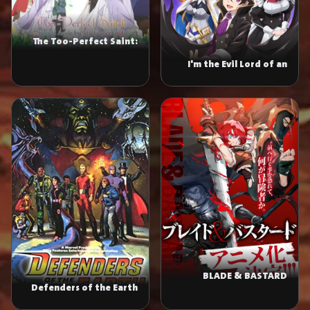
The Too-Perfect Saint:
Tossed Aside by My
I'm the Evil Lord of an
Fiancé and Sold to
Intergalactic Empire!
Another Kingdom
BLADE & BASTARD
Defenders of the Earth