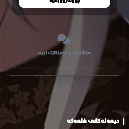
چوونەژوورەوە
هێشتا هیچ کۆمێنتێک نییە.
دیمەنەکانی فلمەکە