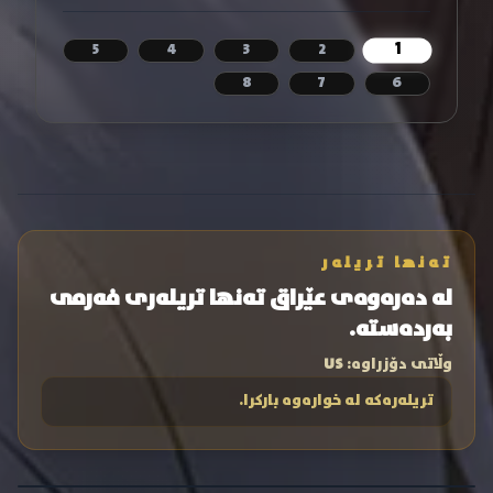
1
5
4
3
2
8
7
6
تەنها تریلەر
لە دەرەوەی عێراق تەنها تریلەری فەرمی
بەردەستە.
وڵاتی دۆزراوە:
US
تریلەرەکە لە خوارەوە بارکرا.