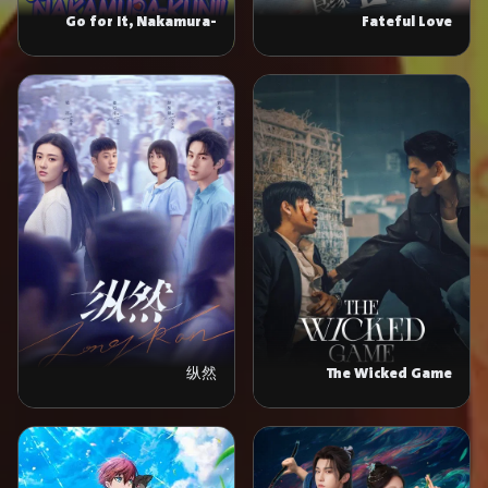
Go for It, Nakamura-
Fateful Love
kun!!
纵然
The Wicked Game