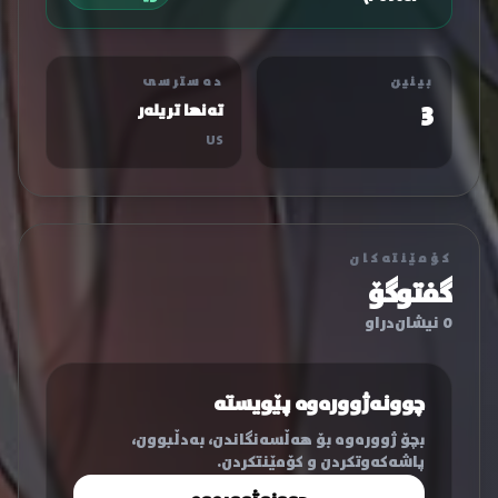
بینین
دەسترسی
3
تەنها تریلەر
US
کۆمێنتەکان
گفتوگۆ
0 نیشان‌دراو
چوونەژوورەوە پێویستە
بچۆ ژوورەوە بۆ هەڵسەنگاندن، بەدڵبوون،
پاشەکەوتکردن و کۆمێنتکردن.