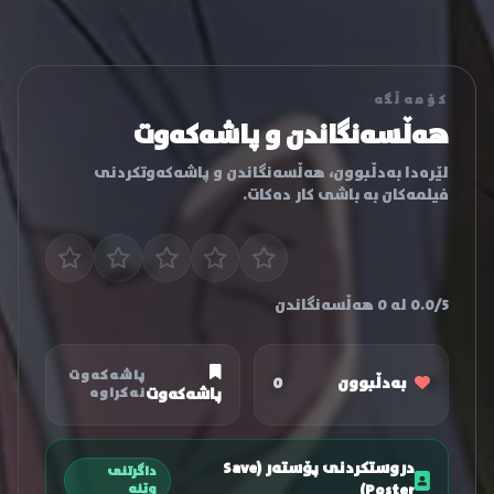
کۆمەڵگە
هەڵسەنگاندن و پاشەکەوت
لێرەدا بەدڵبوون، هەڵسەنگاندن و پاشەکەوتکردنی
فیلمەکان بە باشی کار دەکات.
0.0/5 لە 0 هەڵسەنگاندن
پاشەکەوت
بەدڵبوون
0
پاشەکەوت
نەکراوە
دروستکردنی پۆستەر (Save
داگرتنی
Poster)
وێنە