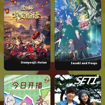
Onmyouji: Heian
Sasaki and Peeps
Monogatari