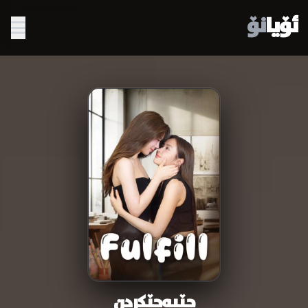
ئۆیا
نۆ
جێبەجێکردن