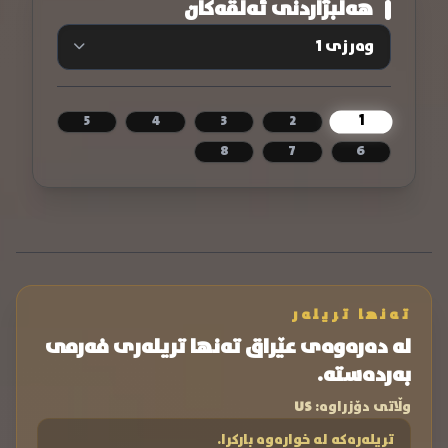
هەڵبژاردنی ئەڵقەکان
1
5
4
3
2
8
7
6
تەنها تریلەر
لە دەرەوەی عێراق تەنها تریلەری فەرمی
بەردەستە.
وڵاتی دۆزراوە:
US
تریلەرەکە لە خوارەوە بارکرا.