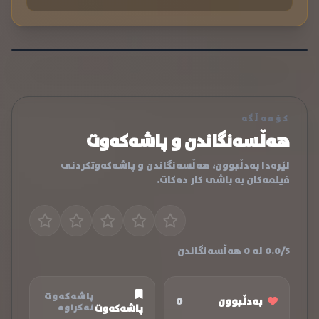
کۆمەڵگە
هەڵسەنگاندن و پاشەکەوت
لێرەدا بەدڵبوون، هەڵسەنگاندن و پاشەکەوتکردنی
فیلمەکان بە باشی کار دەکات.
0.0/5 لە 0 هەڵسەنگاندن
پاشەکەوت
بەدڵبوون
0
پاشەکەوت
نەکراوە