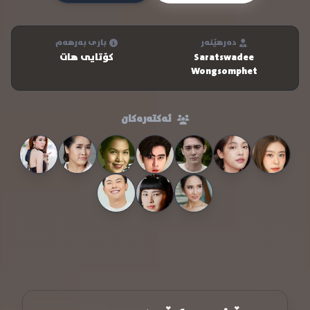
دەرهێنەر
باری بەرهەم
Saratswadee
کۆتایی هات
Wongsomphet
ئەکتەرەکان