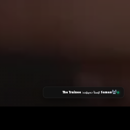
The Trainee
Saman
ئێستا دەبینێت:
زانیاری سەرەکی
یاساکان