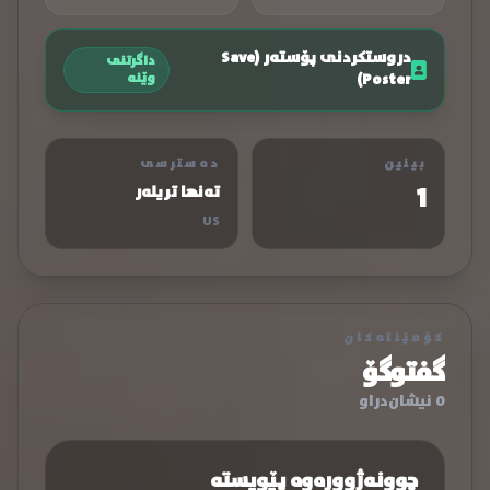
دروستکردنی پۆستەر (Save
داگرتنی
Poster)
وێنە
بینین
دەسترسی
1
تەنها تریلەر
US
کۆمێنتەکان
گفتوگۆ
0 نیشان‌دراو
چوونەژوورەوە پێویستە