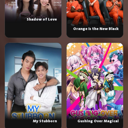
Shadow of Love
Orange Is the New Black
My Stubborn
Gushing Over Magical
Girls