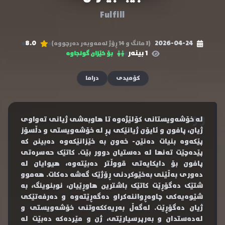
Fulfill
8.0
2026-04-24
(3 مانگ و 14 ڕۆژ لەمەوبەر دەرچووە)
1 بینەر
بۆ خێزان گونجاوە
کۆمیدی
دراما
لە خۆشەویستانی کۆلێژەوە تا هاوبەشی ژیانی تەواوی
ژیان، پافون و ئایۆن ژیانێکی پڕ لە خۆشەویستی و دڵسۆز
پێکەوە بنیات دەنێن- خەون بە خێزانێکەوە دەبینن کە
پێدەچێت تەنها لە دەستیان دوور بێت. کاتێک حەسرەتی
پافون بۆ دایکایەتی قووڵتر دەبێتەوە، هیوایان لە
دەوری بەڵێنی بەخێوکردنی ڕۆژێک گەشە دەکات. هەموو
شتێک دەگۆڕێت کاتێک باشترین هاوڕێیان، نوبنوینگ، بە
شێوەیەکی چاوەڕواننەکراو دەگەڕێتەوە و دەرفەتێکی
ژیان دەگۆڕێت. لەگەڵ بەریەککەوتنی خۆشەویستی و
لەدەستدان و بەرپرسیارێتی، ژن و مێردەکە دەبێت لە