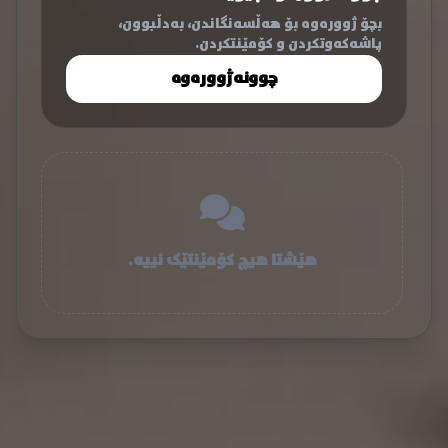
بچۆ ژوورەوە بۆ هەڵسەنگاندن، بەدڵبوون،
پاشەکەوتکردن و کۆمێنتکردن.
چوونەژوورەوە
هێشتا هیچ کۆمێنتێک نییە.