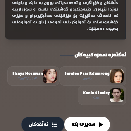
دڵشکان و خۆڕاگری و تەحەددیاتی بوون بە دایک و باوکی
نوێدا تێپەڕن. جێبەجێکردن گەشتێکی ناسک و سۆزدارییە
کە ئاهەنگ دەگێڕێت بۆ خێزانێکی هەڵبژێردراو و هێزی
خۆشەویستی بۆ تەواوکردنی ئەوەی ژیان بە تەواوەتی
بەجێی دەهێڵێت.
ئەکتەرە سەرەکییەکان
Eisaya Hosuwan
Saralee Prasitdumrong
پافون
ئایۆن / "ئۆن"
Kanin Stanley
کریت
سەیری بکە
ئەڵقەکان