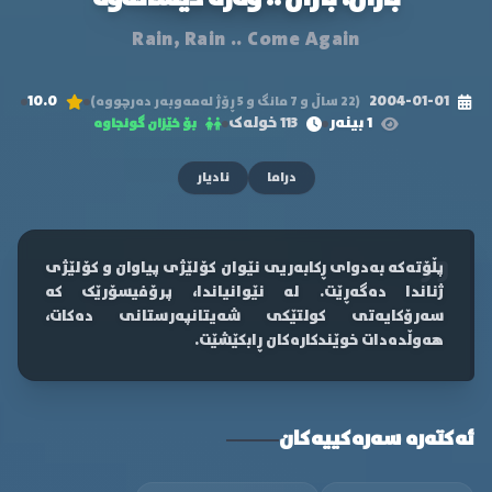
Rain, Rain .. Come Again
10.0
2004-01-01
(22 ساڵ و 7 مانگ و 5 ڕۆژ لەمەوبەر دەرچووە)
1 بینەر
113 خولەک
بۆ خێزان گونجاوە
دراما
نادیار
پڵۆتەکە بەدوای ڕکابەریی نێوان کۆلێژی پیاوان و کۆلێژی
ژناندا دەگەڕێت. لە نێوانیاندا، پرۆفیسۆرێک کە
سەرۆکایەتی کولتێکی شەیتانپەرستانی دەکات،
هەوڵدەدات خوێندکارەکان ڕابکێشێت.
ئەکتەرە سەرەکییەکان