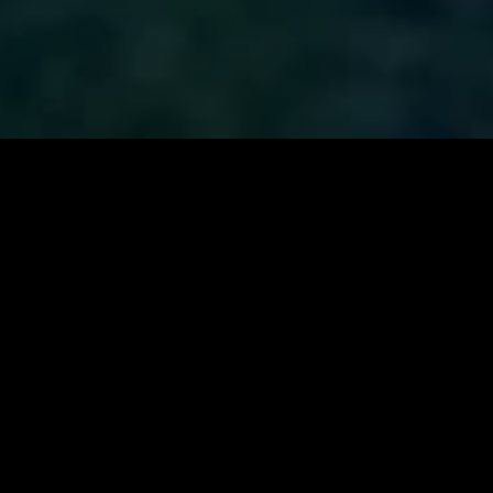
زانیاری سەرەکی
یاساکان
پرسیارە باوەکان
مەرجەکانی بەکارهێنان
پەیوەندی کردن
پاراستنی زانیاریەکان
دەربارەی ئێمە
سیاسەتی کووکیز
ئۆیا
نۆ
گرنگ
باری خزمەتگوزارییەکان
یەکەمین و گەورەترین وێبسایتی
کوردی بۆ فیلم و زنجیرە