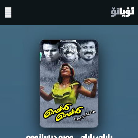
ئۆیا
نۆ
باران، باران .. وەرە دیسانەوە