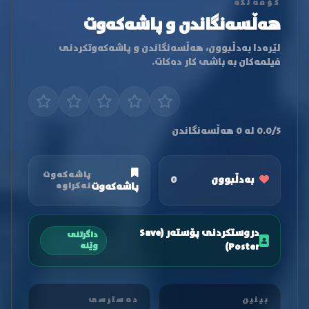
کۆمەڵگە
هەڵسەنگاندن و پاشەکەوت
لێرەدا بەدڵبوون، هەڵسەنگاندن و پاشەکەوتکردنی
فیلمەکان بە باشی کار دەکات.
0.0/5 لە 0 هەڵسەنگاندن
پاشەکەوت
بەدڵبوون
0
پاشەکەوت
نەکراوە
دروستکردنی پۆستەر (Save
داگرتنی
Poster)
وێنە
بینین
دەسترسی