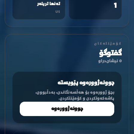
1
تەنها تریلەر
US
کۆمێنتەکان
گفتوگۆ
0 نیشان‌دراو
چوونەژوورەوە پێویستە
بچۆ ژوورەوە بۆ هەڵسەنگاندن، بەدڵبوون،
پاشەکەوتکردن و کۆمێنتکردن.
چوونەژوورەوە