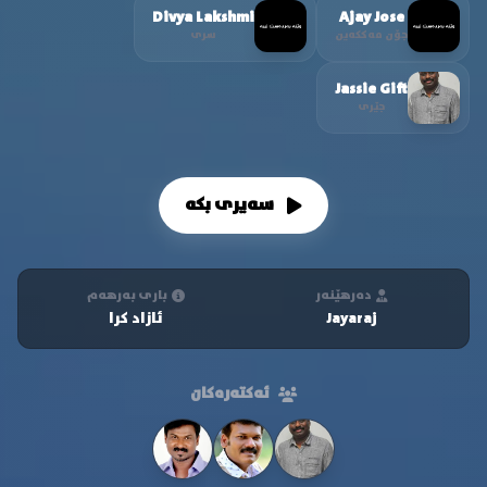
Divya Lakshmi
Ajay Jose
جۆن مەککەین
سری
Jassie Gift
جێری
سەیری بکە
دەرهێنەر
باری بەرهەم
Jayaraj
ئازاد کرا
ئەکتەرەکان