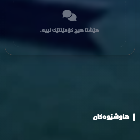
هێشتا هیچ کۆمێنتێک نییە.
هاوشێوەکان