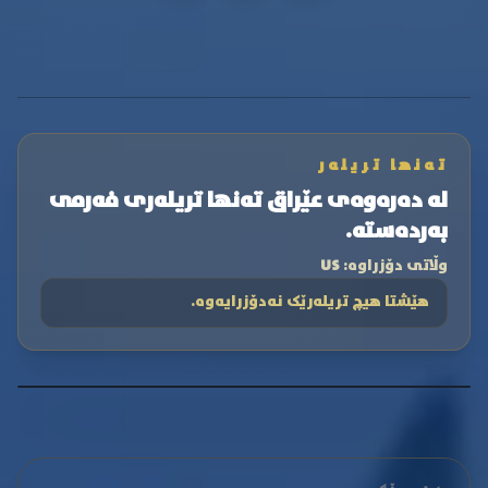
تەنها تریلەر
لە دەرەوەی عێراق تەنها تریلەری فەرمی
بەردەستە.
وڵاتی دۆزراوە:
US
هێشتا هیچ تریلەرێک نەدۆزرایەوە.