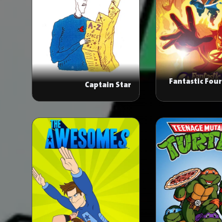
Fantastic Four
Captain Star
Greates