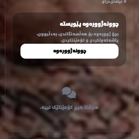
0 نیشان‌دراو
چوونەژوورەوە پێویستە
بچۆ ژوورەوە بۆ هەڵسەنگاندن، بەدڵبوون،
پاشەکەوتکردن و کۆمێنتکردن.
چوونەژوورەوە
هێشتا هیچ کۆمێنتێک نییە.