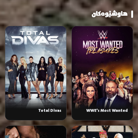
هاوشێوەکان
Total Divas
WWE's Most Wanted
Treasures