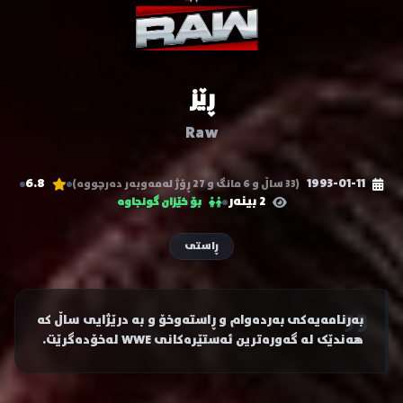
ڕێز
Raw
6.8
1993-01-11
(33 ساڵ و 6 مانگ و 27 ڕۆژ لەمەوبەر دەرچووە)
2 بینەر
بۆ خێزان گونجاوە
ڕاستی
بەرنامەیەکی بەردەوام و ڕاستەوخۆ و بە درێژایی ساڵ کە
هەندێک لە گەورەترین ئەستێرەکانی WWE لەخۆدەگرێت.