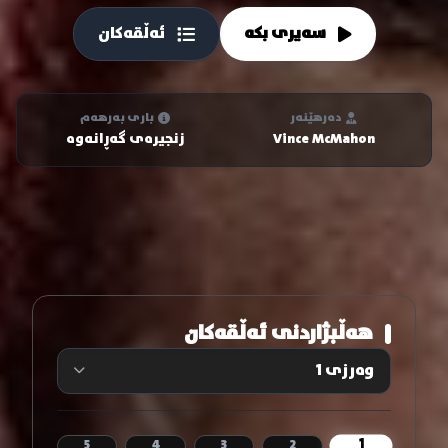
سەیری بکە
ئەڵقەکان
دەرهێنەر
باری بەرهەم
Vince McMahon
زنجیرەی گەڕانەوە
هەڵبژاردنی ئەڵقەکان
1
5
4
3
2