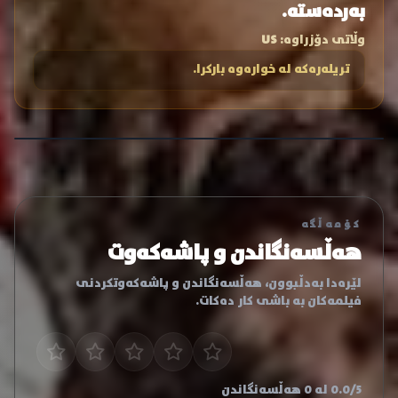
بەردەستە.
وڵاتی دۆزراوە:
US
تریلەرەکە لە خوارەوە بارکرا.
کۆمەڵگە
هەڵسەنگاندن و پاشەکەوت
لێرەدا بەدڵبوون، هەڵسەنگاندن و پاشەکەوتکردنی
فیلمەکان بە باشی کار دەکات.
0.0/5 لە 0 هەڵسەنگاندن