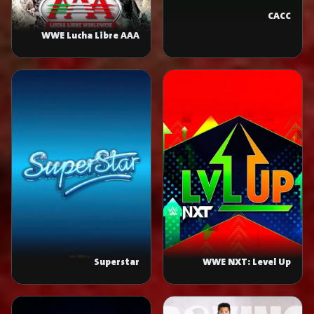
CACC
WWE Lucha Libre AAA
World Wide
Superstar
WWE NXT: Level Up