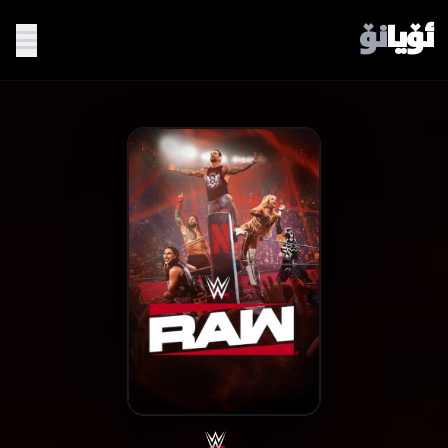
ئۆیا
نۆ