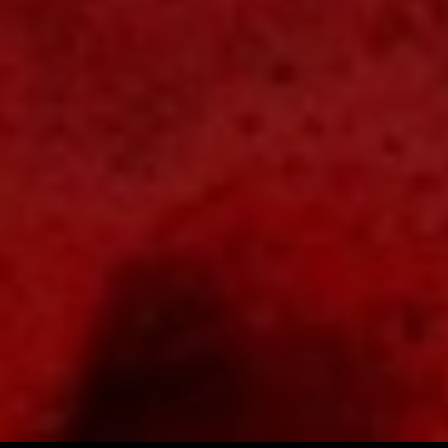
بینەرێک
WWE's Most Wanted
دەستی کردووە بە سەیرکردنی
Treasures