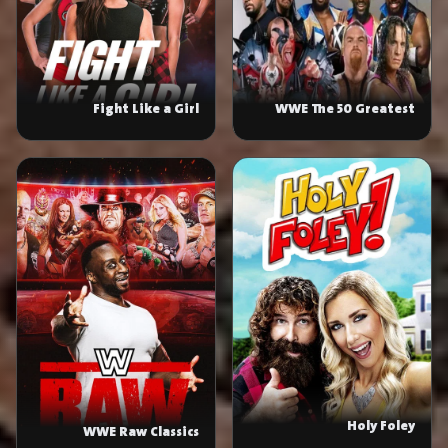
Fight Like a Girl
WWE The 50 Greatest
Tag Teams
Holy Foley
WWE Raw Classics