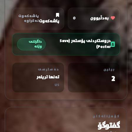
پاشەکەوت
بەدڵبوون
0
پاشەکەوت
نەکراوە
دروستکردنی پۆستەر (Save
داگرتنی
Poster)
وێنە
بینین
دەسترسی
2
تەنها تریلەر
US
کۆمێنتەکان
گفتوگۆ