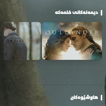
دیمەنەکانی فلمەکە
هاوشێوەکان