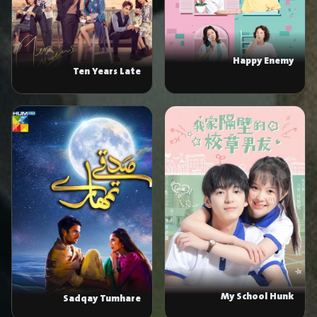
Happy Enemy
Ten Years Late
My School Hunk
Sadqay Tumhare
Boyfriend Next Door