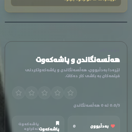
کۆمەڵگە
هەڵسەنگاندن و پاشەکەوت
لێرەدا بەدڵبوون، هەڵسەنگاندن و پاشەکەوتکردنی
فیلمەکان بە باشی کار دەکات.
0.0/5 لە 0 هەڵسەنگاندن
پاشەکەوت
بەدڵبوون
0
پاشەکەوت
نەکراوە