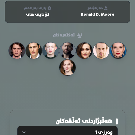
دەرهێنەر
باری بەرهەم
Ronald D. Moore
کۆتایی هات
ئەکتەرەکان
هەڵبژاردنی ئەڵقەکان