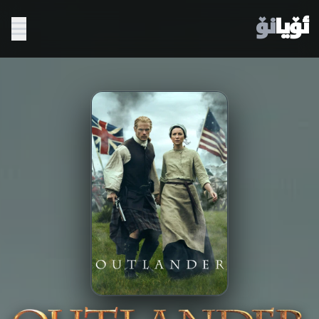
ئۆیا
نۆ