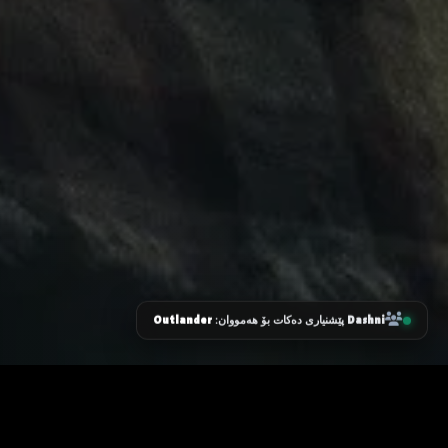
Outlander
Dashni
پێشنیاری دەکات بۆ هەمووان:
زانیاری سەرەکی
یاساکان