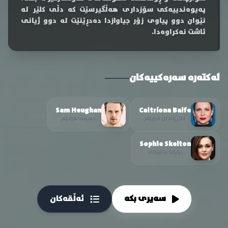
پەیوەندییەکی سۆزداری هەڵگیرسێت کە دڵی کلێر لە
نێوان دوو پیاوی زۆر جیاوازدا دەدڕێنێت لە دوو ژیانی
ئاشت نەکراوەدا.
ئەکتەرە سەرەکییەکان
Sam Heughan
Caitríona Balfe
کلێر ڕاندال فرایزەر
جەیمی فرایزەر
Sophie Skelton
برایانا ماکێنزی
سەیری بکە
ئەڵقەکان