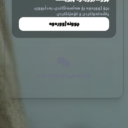
بچۆ ژوورەوە بۆ هەڵسەنگاندن، بەدڵبوون،
پاشەکەوتکردن و کۆمێنتکردن.
چوونەژوورەوە
هێشتا هیچ کۆمێنتێک نییە.