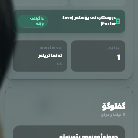
دروستکردنی پۆستەر (Save
داگرتنی
Poster)
وێنە
بینین
دەسترسی
1
تەنها تریلەر
US
کۆمێنتەکان
گفتوگۆ
0 نیشان‌دراو
چوونەژوورەوە پێویستە