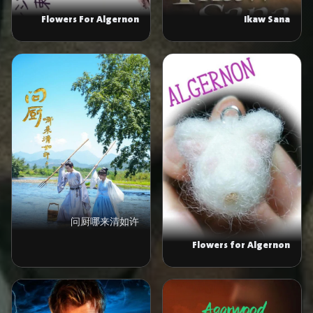
Flowers For Algernon
Ikaw Sana
问厨哪来清如许
Flowers for Algernon