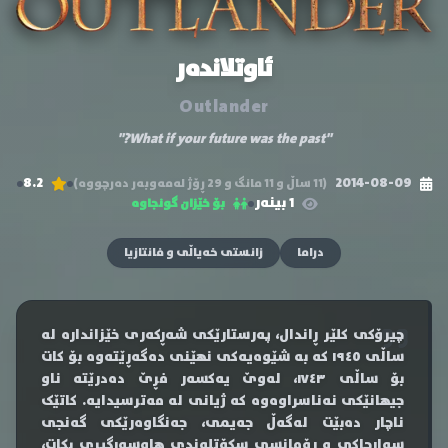
ئاوتلاندەر
Outlander
"What if your future was the past?"
8.2
2014-08-09
(11 ساڵ و 11 مانگ و 29 ڕۆژ لەمەوبەر دەرچووە)
1 بینەر
بۆ خێزان گونجاوە
دراما
زانستی خەیاڵی و فانتازیا
چیرۆکی کلێر ڕاندال، پەرستارێکی شەڕکەری خێزاندارە لە
ساڵی ١٩٤٥ کە بە شێوەیەکی نهێنی دەگەڕێتەوە بۆ کات
بۆ ساڵی ١٧٤٣، لەوێ یەکسەر فڕێ دەدرێتە ناو
جیهانێکی نەناسراوەوە کە ژیانی لە مەترسیدایە. کاتێک
ناچار دەبێت لەگەڵ جەیمی، جەنگاوەرێکی گەنجی
سوارچاکی و ڕۆمانسی سکۆتلەندی هاوسەرگیری بکات،