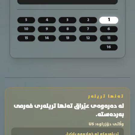
1
5
4
3
2
10
9
8
7
6
15
14
13
12
11
16
تەنها تریلەر
لە دەرەوەی عێراق تەنها تریلەری فەرمی
بەردەستە.
وڵاتی دۆزراوە:
US
تریلەرەکە لە خوارەوە بارکرا.